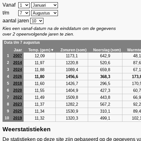
Vanaf
t/m
aantal jaren
Kies een vanaf-datum na de einddatum om de gegevens
over 2 opeenvolgende jaren te zien.
Data t/m 7 augustus
Jaar
Temp. (gem)▼
Zonuren (som)
Neerslag (som)
Warmte
12,09
1173,1
642,9
48,1
1
2007
11,97
1220,8
520,6
87,6
2
2014
11,88
1089,4
659,8
67,1
3
2024
11,80
1456,6
368,3
173,
4
2026
11,60
1426,7
296,5
170,
5
2018
11,55
1404,9
427,3
60,7
6
2020
11,49
1509,8
443,8
66,9
7
2022
11,37
1282,2
567,2
92,2
8
2023
11,34
1530,9
310,1
89,4
9
2025
11,32
1320,3
499,1
102,
10
2019
Weerstatistieken
De statistieken op deze site zijn gebaseerd op de gegevens v