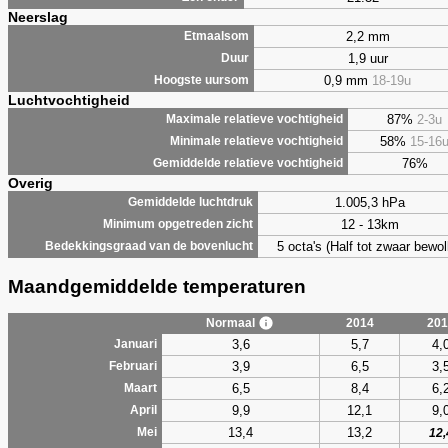
Neerslag
2,2 mm
Etmaalsom
1,9 uur
Duur
0,9 mm
18-19u
Hoogste uursom
Luchtvochtigheid
87%
2-3u
Maximale relatieve vochtigheid
58%
15-16
Minimale relatieve vochtigheid
76%
Gemiddelde relatieve vochtigheid
Overig
1.005,3 hPa
Gemiddelde luchtdruk
12 - 13km
Minimum opgetreden zicht
5 octa's (Half tot zwaar bewol
Bedekkingsgraad van de bovenlucht
Maandgemiddelde temperaturen
Normaal
2014
201
3,6
5,7
4,
Januari
3,9
6,5
3,
Februari
6,5
8,4
6,
Maart
9,9
12,1
9,
April
13,4
13,2
Mei
12,