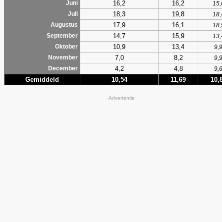
16,2
16,2
Juni
15,
18,3
19,8
Juli
18,
17,9
16,1
Augustus
18,
14,7
15,9
September
13,
10,9
13,4
Oktober
9,
7,0
8,2
November
9,
4,2
4,8
December
9,
Gemiddeld
10,54
11,69
10,
Advertentie