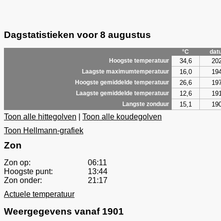
Dagstatistieken voor 8 augustus
°C
dat
34,6
20
Hoogste temperatuur
16,0
19
Laagste maximumtemperatuur
26,6
19
Hoogste gemiddelde temperatuur
12,6
19
Laagste gemiddelde temperatuur
15,1
19
Langste zonduur
Toon alle hittegolven
|
Toon alle koudegolven
Toon Hellmann-grafiek
Zon
Zon op:
06:11
Hoogste punt:
13:44
Zon onder:
21:17
Actuele temperatuur
Weergegevens vanaf 1901