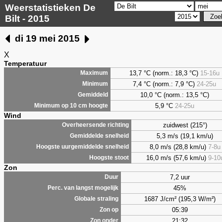
Weerstatistieken De
Bilt - 2015
di 19 mei 2015
X
Temperatuur
13,7 °C (norm.: 18,3 °C)
15-16u
Maximum
7,4
°C (norm.: 7,9 °C)
24-25u
Minimum
10,0 °C (norm.: 13,5 °C)
Gemiddeld
5,9
°C
24-25u
Minimum op 10 cm hoogte
Wind
zuidwest (215°)
Overheersende richting
5,3 m/s (19,1 km/u)
Gemiddelde snelheid
8,0 m/s (28,8 km/u)
7-8u
Hoogste uurgemiddelde snelheid
16,0 m/s (57,6 km/u)
9-10
Hoogste stoot
Zon
7,2 uur
Duur
45%
Perc. van langst mogelijk
1687 J/cm² (195,3 W/m²)
Globale straling
05:39
Zon op
21:32
Zon onder