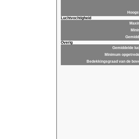
Hoogs
Luchtvochtigheid
Maxim
Mini
Gemidde
Overig
Gemiddelde lu
Minimum opgetrede
Bedekkingsgraad van de bov