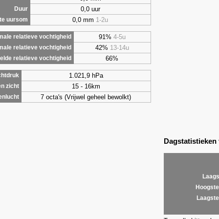
0,0 uur
Duur
0,0 mm
1-2u
te uursom
91%
4-5u
ale relatieve vochtigheid
42%
13-14u
male relatieve vochtigheid
66%
lde relatieve vochtigheid
1.021,9 hPa
chtdruk
15 - 16km
n zicht
7 octa's (Vrijwel geheel bewolkt)
enlucht
Dagstatistieken
Laags
Hoogste
Laagste