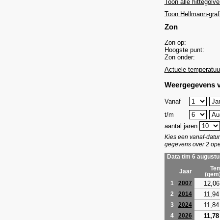
Toon alle hittegolve
Toon Hellmann-graf
Zon
Zon op:
Hoogste punt:
Zon onder:
Actuele temperatuu
Weergegevens v
Vanaf
t/m
aantal jaren
Kies een vanaf-dat
gegevens over 2 ope
Data t/m 6 augustu
Tem
Jaar
(gem
12,06
1
2007
11,94
2
2014
11,84
3
2024
11,78
4
2026