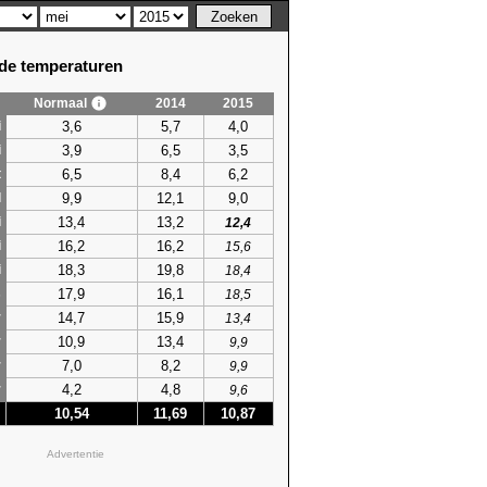
e temperaturen
Normaal
2014
2015
3,6
5,7
4,0
i
3,9
6,5
3,5
i
6,5
8,4
6,2
t
9,9
12,1
9,0
l
13,4
13,2
i
12,4
16,2
16,2
i
15,6
18,3
19,8
i
18,4
17,9
16,1
s
18,5
14,7
15,9
r
13,4
10,9
13,4
r
9,9
7,0
8,2
r
9,9
4,2
4,8
r
9,6
10,54
11,69
10,87
Advertentie