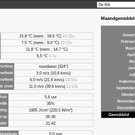
Maandgemiddeld
Januar
15,8 °C (norm.: 19,6 °C)
14-15u
Februar
7,5
°C (norm.: 9,0 °C)
22-23u
Maar
11,8 °C (norm.: 14,7 °C)
Apri
5,5
°C
6-7u
Me
noordwest (324°)
ichting
Jun
3,0 m/s (10,8 km/u)
nelheid
Jul
6,0 m/s (21,6 km/u)
14-15u
nelheid
Augustu
11,0 m/s (39,6 km/u)
12-13u
e stoot
Septembe
Oktobe
5,6 uur
Duur
Novembe
35%
lijk
Decembe
1905 J/cm² (220,5 W/m²)
aling
Gemiddeld
05:30
n op
21:42
nder
0,0 mm
tmaalsom