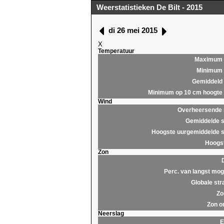
Weerstatistieken De Bilt - 2015
di 26 mei 2015
X
Temperatuur
Maximum
Minimum
Gemiddeld
Minimum op 10 cm hoogte
Wind
Overheersende r
Gemiddelde s
Hoogste uurgemiddelde s
Hoogst
Zon
Perc. van langst moge
Globale str
Zo
Zon o
Neerslag
E