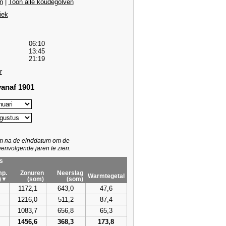
n
|
Toon alle koudegolven
iek
06:10
13:45
21:19
r
anaf 1901
um na de einddatum om de
envolgende jaren te zien.
s
p.
Zonuren
Neerslag
Warmtegetal
)▼
(som)
(som)
1172,1
643,0
47,6
1216,0
511,2
87,4
1083,7
656,8
65,3
1456,6
368,3
173,8