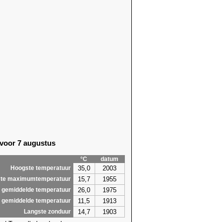
 voor 7 augustus
°C
datum
35,0
2003
Hoogste temperatuur
15,7
1955
te maximumtemperatuur
26,0
1975
 gemiddelde temperatuur
11,5
1913
 gemiddelde temperatuur
14,7
1903
Langste zonduur