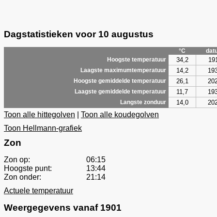
Dagstatistieken voor 10 augustus
°C
dat
34,2
19
Hoogste temperatuur
14,2
19
Laagste maximumtemperatuur
26,1
20
Hoogste gemiddelde temperatuur
11,7
19
Laagste gemiddelde temperatuur
14,0
20
Langste zonduur
Toon alle hittegolven
|
Toon alle koudegolven
Toon Hellmann-grafiek
Zon
Zon op:
06:15
Hoogste punt:
13:44
Zon onder:
21:14
Actuele temperatuur
Weergegevens vanaf 1901