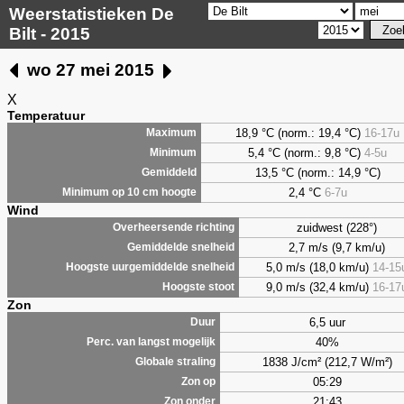
Weerstatistieken De
Bilt - 2015
wo 27 mei 2015
X
Temperatuur
18,9 °C (norm.: 19,4 °C)
16-17u
Maximum
5,4
°C (norm.: 9,8 °C)
4-5u
Minimum
13,5 °C (norm.: 14,9 °C)
Gemiddeld
2,4
°C
6-7u
Minimum op 10 cm hoogte
Wind
zuidwest (228°)
Overheersende richting
2,7 m/s (9,7 km/u)
Gemiddelde snelheid
5,0 m/s (18,0 km/u)
14-15
Hoogste uurgemiddelde snelheid
9,0 m/s (32,4 km/u)
16-17
Hoogste stoot
Zon
6,5 uur
Duur
40%
Perc. van langst mogelijk
1838 J/cm² (212,7 W/m²)
Globale straling
05:29
Zon op
21:43
Zon onder