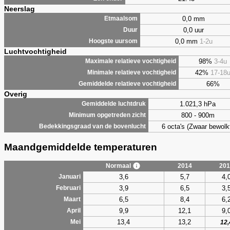
Neerslag
0,0 mm
Etmaalsom
0,0 uur
Duur
0,0 mm
1-2u
Hoogste uursom
Luchtvochtigheid
98%
3-4u
Maximale relatieve vochtigheid
42%
17-18
Minimale relatieve vochtigheid
66%
Gemiddelde relatieve vochtigheid
Overig
1.021,3 hPa
Gemiddelde luchtdruk
800 - 900m
Minimum opgetreden zicht
6 octa's (Zwaar bewolk
Bedekkingsgraad van de bovenlucht
Maandgemiddelde temperaturen
Normaal
2014
201
3,6
5,7
4,
Januari
3,9
6,5
3,
Februari
6,5
8,4
6,
Maart
9,9
12,1
9,
April
13,4
13,2
Mei
12,