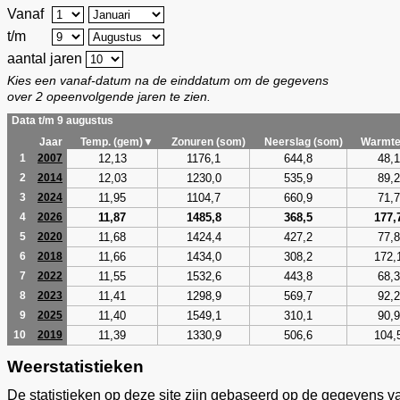
Vanaf
t/m
aantal jaren
Kies een vanaf-datum na de einddatum om de gegevens
over 2 opeenvolgende jaren te zien.
Data t/m 9 augustus
Jaar
Temp. (gem)▼
Zonuren (som)
Neerslag (som)
Warmte
12,13
1176,1
644,8
48,1
1
2007
12,03
1230,0
535,9
89,2
2
2014
11,95
1104,7
660,9
71,7
3
2024
11,87
1485,8
368,5
177,
4
2026
11,68
1424,4
427,2
77,8
5
2020
11,66
1434,0
308,2
172,
6
2018
11,55
1532,6
443,8
68,3
7
2022
11,41
1298,9
569,7
92,2
8
2023
11,40
1549,1
310,1
90,9
9
2025
11,39
1330,9
506,6
104,
10
2019
Weerstatistieken
De statistieken op deze site zijn gebaseerd op de gegevens v