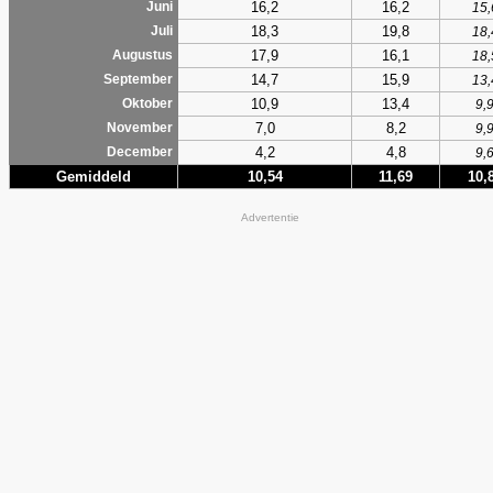
16,2
16,2
Juni
15,
18,3
19,8
Juli
18,
17,9
16,1
Augustus
18,
14,7
15,9
September
13,
10,9
13,4
Oktober
9,
7,0
8,2
November
9,
4,2
4,8
December
9,
Gemiddeld
10,54
11,69
10,
Advertentie