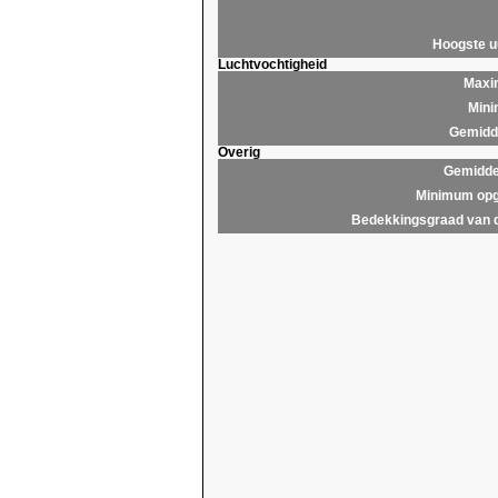
Hoogste 
Luchtvochtigheid
Maxim
Mini
Gemidde
Overig
Gemidde
Minimum opg
Bedekkingsgraad van 