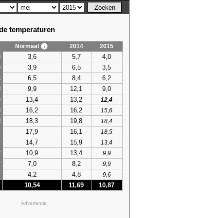
e temperaturen
Normaal
2014
2015
3,6
5,7
4,0
i
3,9
6,5
3,5
i
6,5
8,4
6,2
t
9,9
12,1
9,0
l
13,4
13,2
i
12,4
16,2
16,2
i
15,6
18,3
19,8
i
18,4
17,9
16,1
s
18,5
14,7
15,9
r
13,4
10,9
13,4
r
9,9
7,0
8,2
r
9,9
4,2
4,8
r
9,6
10,54
11,69
10,87
Advertentie