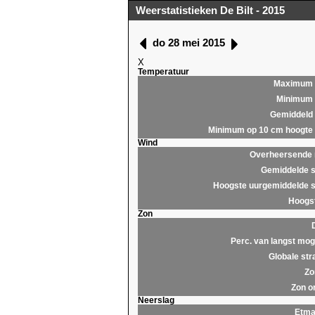
Weerstatistieken De Bilt - 2015
do 28 mei 2015
X
Temperatuur
Maximum
Minimum
Gemiddeld
Minimum op 10 cm hoogte
Wind
Overheersende r
Gemiddelde s
Hoogste uurgemiddelde s
Hoogst
Zon
Perc. van langst moge
Globale str
Zo
Zon o
Neerslag
Etma