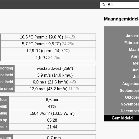
Maandgemiddeld
Januar
16,5 °C (norm.: 19,6 °C)
14-15u
Februar
5,7
°C (norm.: 9,5 °C)
24-25u
Maar
12,9 °C (norm.: 14,9 °C)
Apri
1,8
°C
24-25u
Me
westzuidwest (256°)
ichting
Jun
3,9 m/s (14,0 km/u)
nelheid
Jul
6,0 m/s (21,6 km/u)
4-5u
nelheid
Augustu
12,0 m/s (43,2 km/u)
11-12u
e stoot
Septembe
Oktobe
6,6 uur
Duur
Novembe
41%
lijk
Decembe
1584 J/cm² (183,3 W/m²)
aling
Gemiddeld
05:28
n op
21:44
nder
0,7 mm
alsom