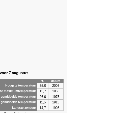
 voor 7 augustus
°C
datum
35,0
2003
Hoogste temperatuur
15,7
1955
te maximumtemperatuur
26,0
1975
 gemiddelde temperatuur
11,5
1913
 gemiddelde temperatuur
14,7
1903
Langste zonduur