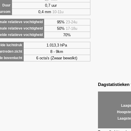
0,7 uur
Duur
0,4 mm
10-11u
uursom
95%
23-24u
ale relatieve vochtigheid
50%
17-18u
male relatieve vochtigheid
70%
lde relatieve vochtigheid
1.013,3 hPa
lde luchtdruk
8 - 9km
etreden zicht
6 octa's (Zwaar bewolkt)
de bovenlucht
Dagstatistieken
Laags
Hoogste
Laagste