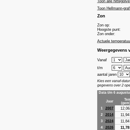
Toon alle hittegolve
Toon Hellmann-graf
Zon
Zon op:
Hoogste punt:
Zon onder:
Actuele temperatuu
Weergegevens v
Vanaf
t/m
aantal jaren
Kies een vanaf-dat
gegevens over 2 ope
Data t/m 6 augustu
Tem
Jaar
(gem
12,06
1
2007
11,94
2
2014
11,84
3
2024
11,78
4
2026