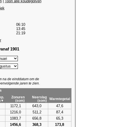
n
|
Toon alle koudegolven
iek
06:10
13:45
21:19
r
anaf 1901
um na de einddatum om de
envolgende jaren te zien.
s
p.
Zonuren
Neerslag
Warmtegetal
)▼
(som)
(som)
1172,1
643,0
47,6
1216,0
511,2
87,4
1083,7
656,8
65,3
1456,6
368,3
173,8