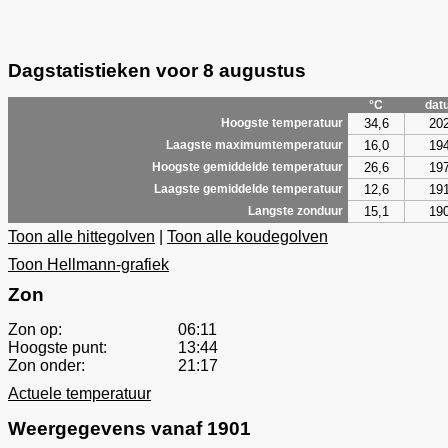
Dagstatistieken voor 8 augustus
°C
dat
34,6
20
Hoogste temperatuur
16,0
19
Laagste maximumtemperatuur
26,6
19
Hoogste gemiddelde temperatuur
12,6
19
Laagste gemiddelde temperatuur
15,1
19
Langste zonduur
Toon alle hittegolven
|
Toon alle koudegolven
Toon Hellmann-grafiek
Zon
Zon op:
06:11
Hoogste punt:
13:44
Zon onder:
21:17
Actuele temperatuur
Weergegevens vanaf 1901