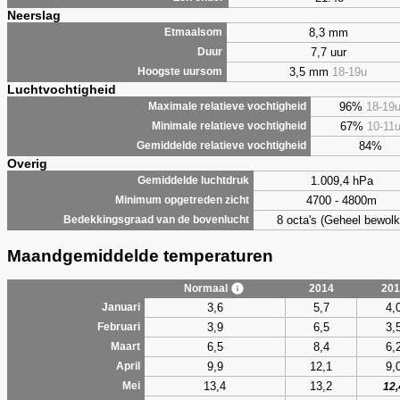
Neerslag
8,3 mm
Etmaalsom
7,7 uur
Duur
3,5 mm
18-19u
Hoogste uursom
Luchtvochtigheid
96%
18-19
Maximale relatieve vochtigheid
67%
10-11
Minimale relatieve vochtigheid
84%
Gemiddelde relatieve vochtigheid
Overig
1.009,4 hPa
Gemiddelde luchtdruk
4700 - 4800m
Minimum opgetreden zicht
8 octa's (Geheel bewolk
Bedekkingsgraad van de bovenlucht
Maandgemiddelde temperaturen
Normaal
2014
201
3,6
5,7
4,
Januari
3,9
6,5
3,
Februari
6,5
8,4
6,
Maart
9,9
12,1
9,
April
13,4
13,2
Mei
12,