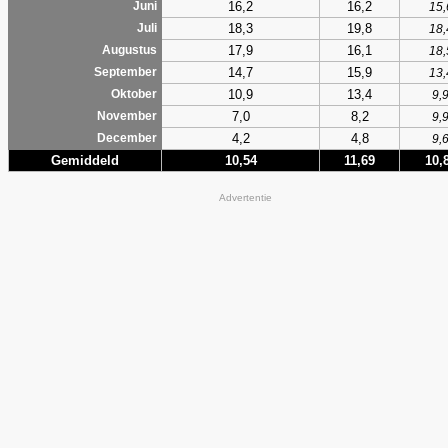
16,2
16,2
Juni
15,
18,3
19,8
Juli
18,
17,9
16,1
Augustus
18,
14,7
15,9
September
13,
10,9
13,4
Oktober
9,
7,0
8,2
November
9,
4,2
4,8
December
9,
Gemiddeld
10,54
11,69
10,
Advertentie