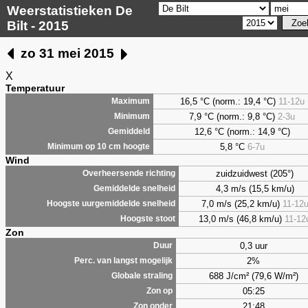
Weerstatistieken De
Bilt - 2015
zo 31 mei 2015
X
Temperatuur
16,5 °C (norm.: 19,4 °C)
11-12u
Maximum
7,9
°C (norm.: 9,8 °C)
2-3u
Minimum
12,6 °C (norm.: 14,9 °C)
Gemiddeld
5,8
°C
6-7u
Minimum op 10 cm hoogte
Wind
zuidzuidwest (205°)
Overheersende richting
4,3 m/s (15,5 km/u)
Gemiddelde snelheid
7,0 m/s (25,2 km/u)
11-12
Hoogste uurgemiddelde snelheid
13,0 m/s (46,8 km/u)
11-12
Hoogste stoot
Zon
0,3 uur
Duur
2%
Perc. van langst mogelijk
688 J/cm² (79,6 W/m²)
Globale straling
05:25
Zon op
21:48
Zon onder