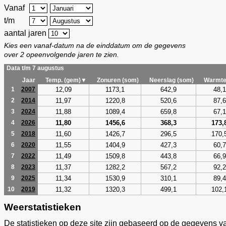
Vanaf
t/m
aantal jaren
Kies een vanaf-datum na de einddatum om de gegevens
over 2 opeenvolgende jaren te zien.
Data t/m 7 augustus
Jaar
Temp. (gem)▼
Zonuren (som)
Neerslag (som)
Warmte
12,09
1173,1
642,9
48,1
1
2007
11,97
1220,8
520,6
87,6
2
2014
11,88
1089,4
659,8
67,1
3
2024
11,80
1456,6
368,3
173,
4
2026
11,60
1426,7
296,5
170,
5
2018
11,55
1404,9
427,3
60,7
6
2020
11,49
1509,8
443,8
66,9
7
2022
11,37
1282,2
567,2
92,2
8
2023
11,34
1530,9
310,1
89,4
9
2025
11,32
1320,3
499,1
102,
10
2019
Weerstatistieken
De statistieken op deze site zijn gebaseerd op de gegevens v