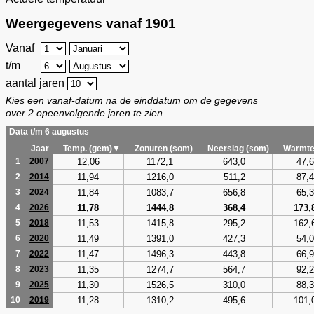
Weergegevens vanaf 1901
Vanaf
t/m
aantal jaren
Kies een vanaf-datum na de einddatum om de gegevens
over 2 opeenvolgende jaren te zien.
Data t/m 6 augustus
Jaar
Temp. (gem)▼
Zonuren (som)
Neerslag (som)
Warmte
12,06
1172,1
643,0
47,6
1
2007
11,94
1216,0
511,2
87,4
2
2014
11,84
1083,7
656,8
65,3
3
2024
11,78
1444,8
368,4
173,
4
2026
11,53
1415,8
295,2
162,
5
2018
11,49
1391,0
427,3
54,0
6
2020
11,47
1496,3
443,8
66,9
7
2022
11,35
1274,7
564,7
92,2
8
2023
11,30
1526,5
310,0
88,3
9
2025
11,28
1310,2
495,6
101,
10
2019