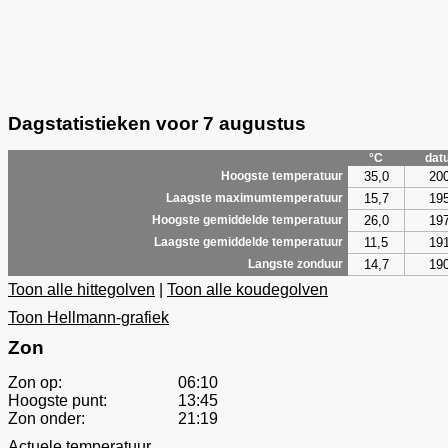
Dagstatistieken voor 7 augustus
°C
dat
35,0
20
Hoogste temperatuur
15,7
19
Laagste maximumtemperatuur
26,0
19
Hoogste gemiddelde temperatuur
11,5
19
Laagste gemiddelde temperatuur
14,7
19
Langste zonduur
Toon alle hittegolven
|
Toon alle koudegolven
Toon Hellmann-grafiek
Zon
Zon op:
06:10
Hoogste punt:
13:45
Zon onder:
21:19
Actuele temperatuur