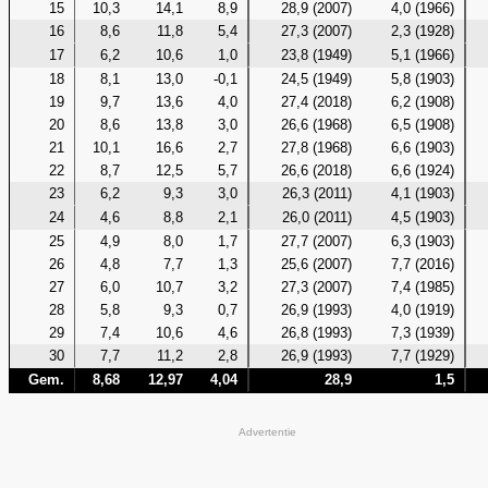
15
10,3
14,1
8,9
28,9 (2007)
4,0 (1966)
16
8,6
11,8
5,4
27,3 (2007)
2,3 (1928)
17
6,2
10,6
1,0
23,8 (1949)
5,1 (1966)
18
8,1
13,0
-0,1
24,5 (1949)
5,8 (1903)
19
9,7
13,6
4,0
27,4 (2018)
6,2 (1908)
20
8,6
13,8
3,0
26,6 (1968)
6,5 (1908)
21
10,1
16,6
2,7
27,8 (1968)
6,6 (1903)
22
8,7
12,5
5,7
26,6 (2018)
6,6 (1924)
23
6,2
9,3
3,0
26,3 (2011)
4,1 (1903)
24
4,6
8,8
2,1
26,0 (2011)
4,5 (1903)
25
4,9
8,0
1,7
27,7 (2007)
6,3 (1903)
26
4,8
7,7
1,3
25,6 (2007)
7,7 (2016)
27
6,0
10,7
3,2
27,3 (2007)
7,4 (1985)
28
5,8
9,3
0,7
26,9 (1993)
4,0 (1919)
29
7,4
10,6
4,6
26,8 (1993)
7,3 (1939)
30
7,7
11,2
2,8
26,9 (1993)
7,7 (1929)
Gem.
8,68
12,97
4,04
28,9
1,5
Advertentie