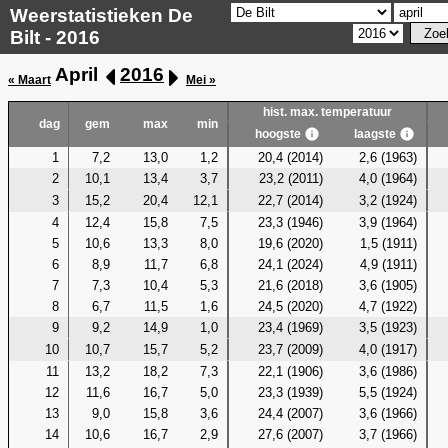
Weerstatistieken De
Bilt - 2016
April
2016
« Maart
Mei »
hist. max. temperatuur
dag
gem
max
min
hoogste
laagste
1
7,2
13,0
1,2
20,4 (2014)
2,6 (1963)
2
10,1
13,4
3,7
23,2 (2011)
4,0 (1964)
3
15,2
20,4
12,1
22,7 (2014)
3,2 (1924)
4
12,4
15,8
7,5
23,3 (1946)
3,9 (1964)
5
10,6
13,3
8,0
19,6 (2020)
1,5 (1911)
6
8,9
11,7
6,8
24,1 (2024)
4,9 (1911)
7
7,3
10,4
5,3
21,6 (2018)
3,6 (1905)
8
6,7
11,5
1,6
24,5 (2020)
4,7 (1922)
9
9,2
14,9
1,0
23,4 (1969)
3,5 (1923)
10
10,7
15,7
5,2
23,7 (2009)
4,0 (1917)
11
13,2
18,2
7,3
22,1 (1906)
3,6 (1986)
12
11,6
16,7
5,0
23,3 (1939)
5,5 (1924)
13
9,0
15,8
3,6
24,4 (2007)
3,6 (1966)
14
10,6
16,7
2,9
27,6 (2007)
3,7 (1966)