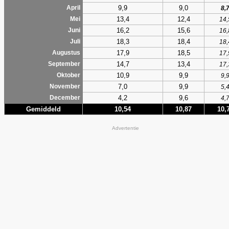
9,9
9,0
April
8,
13,4
12,4
Mei
14,
16,2
15,6
Juni
16,
18,3
18,4
Juli
18,
17,9
18,5
Augustus
17,
14,7
13,4
September
17,
10,9
9,9
Oktober
9,
7,0
9,9
November
5,
4,2
9,6
December
4,
Gemiddeld
10,54
10,87
10,
Advertentie