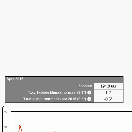
April 2016
194,8 uur
Zonduur
-1.2°
T.o.v. huidige klimaatnormaal (9,9°)
-0.5°
T.o.v. klimaatnormaal voor 2016 (9,2°)
25
20