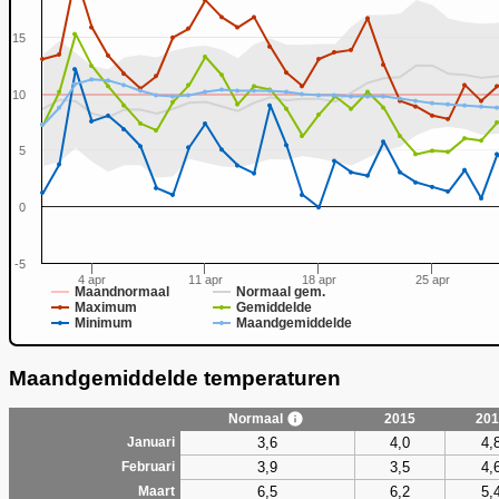
15
10
0
5
0
-5
4 apr
11 apr
18 apr
25 apr
Maandnormaal
Normaal gem.
Maximum
Gemiddelde
Minimum
Maandgemiddelde
Maandgemiddelde temperaturen
Normaal
2015
201
3,6
4,0
4,
Januari
3,9
3,5
4,
Februari
6,5
6,2
5,
Maart