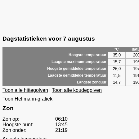
Dagstatistieken voor 7 augustus
°C
dat
35,0
20
Hoogste temperatuur
15,7
19
Laagste maximumtemperatuur
26,0
19
Hoogste gemiddelde temperatuur
11,5
19
Laagste gemiddelde temperatuur
14,7
19
Langste zonduur
Toon alle hittegolven
|
Toon alle koudegolven
Toon Hellmann-grafiek
Zon
Zon op:
06:10
Hoogste punt:
13:45
Zon onder:
21:19
Actuele temperatuur