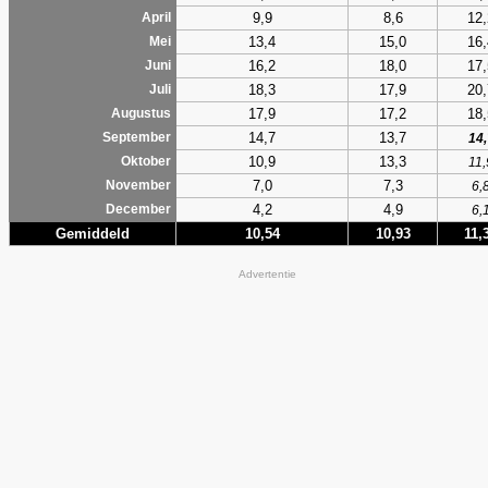
9,9
8,6
12,
April
13,4
15,0
16,
Mei
16,2
18,0
17,
Juni
18,3
17,9
20,
Juli
17,9
17,2
18,
Augustus
14,7
13,7
September
14,
10,9
13,3
Oktober
11,
7,0
7,3
November
6,
4,2
4,9
December
6,
Gemiddeld
10,54
10,93
11,
Advertentie