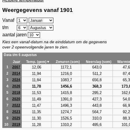
Weergegevens vanaf 1901
Vanaf
t/m
aantal jaren
Kies een vanaf-datum na de einddatum om de gegevens
over 2 opeenvolgende jaren te zien.
Data t/m 6 augustus
Jaar
Temp. (gem)▼
Zonuren (som)
Neerslag (som)
Warmte
12,06
1172,1
643,0
47,6
1
2007
11,94
1216,0
511,2
87,4
2
2014
11,84
1083,7
656,8
65,3
3
2024
11,78
1456,6
368,3
173,
4
2026
11,53
1415,8
295,2
162,
5
2018
11,49
1391,0
427,3
54,0
6
2020
11,47
1496,3
443,8
66,9
7
2022
11,35
1274,7
564,7
92,2
8
2023
11,30
1526,5
310,0
88,3
9
2025
11,28
1310,2
495,6
101,
10
2019