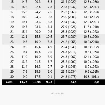
15
14,7
20,3
8,8
31,4 (2020)
12,6 (1986)
16
14,6
22,4
7,8
29,8 (1947)
12,9 (2017)
17
15,3
24,2
7,6
26,2 (1963)
12,0 (1993)
18
18,9
24,6
9,3
28,6 (2003)
13,3 (2022)
19
19,1
23,6
13,8
29,4 (1947)
12,0 (2001)
20
19,7
23,6
16,4
27,9 (1926)
11,8 (1919)
21
15,4
20,0
9,5
25,3 (2020)
12,8 (1923)
22
12,1
15,8
10,5
26,7 (1989)
10,3 (1996)
23
9,5
10,9
5,8
24,2 (1955)
10,9 (2018)
24
9,9
15,4
4,9
26,4 (1949)
10,3 (1922)
25
9,4
16,4
2,5
24,3 (2016)
9,8 (1974)
26
11,9
19,0
3,9
24,8 (1967)
12,4 (1993)
27
13,2
21,5
6,7
25,2 (1992)
10,0 (1926)
28
11,4
16,3
2,7
24,8 (1946)
8,0 (1943)
29
7,5
15,5
1,0
25,4 (1934)
9,2 (1915)
30
9,9
17,5
-0,1
24,3 (1975)
10,8 (1911)
Gem.
14,75
19,98
9,23
33,5
8,0
Advertentie