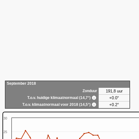
September 2018
191,8 uur
Zonduur
+0.0°
T.o.v. huidige klimaatnormaal (14,7°)
+0.2°
T.o.v. klimaatnormaal voor 2018 (14,5°)
30
25