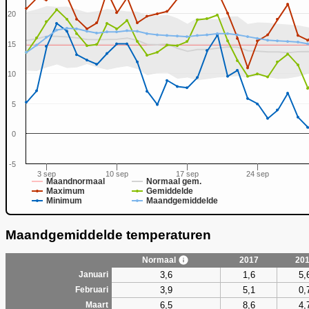
20
15
0
10
5
0
-5
3 sep
10 sep
17 sep
24 sep
Maandnormaal
Normaal gem.
Maximum
Gemiddelde
Minimum
Maandgemiddelde
Maandgemiddelde temperaturen
Normaal
2017
20
3,6
1,6
5,
Januari
3,9
5,1
0,
Februari
6,5
8,6
4,
Maart