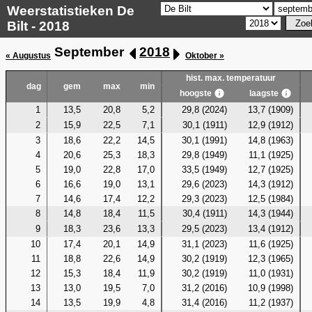
Weerstatistieken De
Bilt - 2018
September
2018
« Augustus
Oktober »
hist. max. temperatuur
dag
gem
max
min
hoogste
laagste
1
13,5
20,8
5,2
29,8 (2024)
13,7 (1909)
2
15,9
22,5
7,1
30,1 (1911)
12,9 (1912)
3
18,6
22,2
14,5
30,1 (1991)
14,8 (1963)
4
20,6
25,3
18,3
29,8 (1949)
11,1 (1925)
5
19,0
22,8
17,0
33,5 (1949)
12,7 (1925)
6
16,6
19,0
13,1
29,6 (2023)
14,3 (1912)
7
14,6
17,4
12,2
29,3 (2023)
12,5 (1984)
8
14,8
18,4
11,5
30,4 (1911)
14,3 (1944)
9
18,3
23,6
13,3
29,5 (2023)
13,4 (1912)
10
17,4
20,1
14,9
31,1 (2023)
11,6 (1925)
11
18,8
22,6
14,9
30,2 (1919)
12,3 (1965)
12
15,3
18,4
11,9
30,2 (1919)
11,0 (1931)
13
13,0
19,5
7,0
31,2 (2016)
10,9 (1998)
14
13,5
19,9
4,8
31,4 (2016)
11,2 (1937)