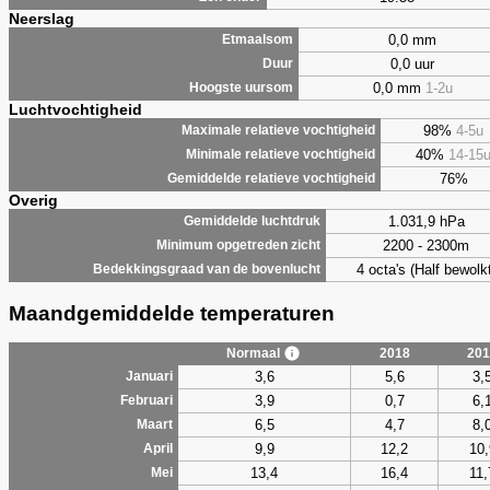
Neerslag
0,0 mm
Etmaalsom
0,0 uur
Duur
0,0 mm
1-2u
Hoogste uursom
Luchtvochtigheid
98%
4-5u
Maximale relatieve vochtigheid
40%
14-15
Minimale relatieve vochtigheid
76%
Gemiddelde relatieve vochtigheid
Overig
1.031,9 hPa
Gemiddelde luchtdruk
2200 - 2300m
Minimum opgetreden zicht
4 octa's (Half bewolkt
Bedekkingsgraad van de bovenlucht
Maandgemiddelde temperaturen
Normaal
2018
201
3,6
5,6
3,
Januari
3,9
0,7
6,
Februari
6,5
4,7
8,
Maart
9,9
12,2
10,
April
13,4
16,4
11,
Mei