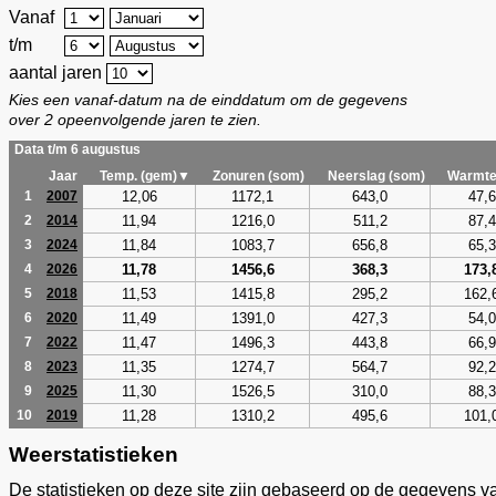
Vanaf
t/m
aantal jaren
Kies een vanaf-datum na de einddatum om de gegevens
over 2 opeenvolgende jaren te zien.
Data t/m 6 augustus
Jaar
Temp. (gem)▼
Zonuren (som)
Neerslag (som)
Warmte
12,06
1172,1
643,0
47,6
1
2007
11,94
1216,0
511,2
87,4
2
2014
11,84
1083,7
656,8
65,3
3
2024
11,78
1456,6
368,3
173,
4
2026
11,53
1415,8
295,2
162,
5
2018
11,49
1391,0
427,3
54,0
6
2020
11,47
1496,3
443,8
66,9
7
2022
11,35
1274,7
564,7
92,2
8
2023
11,30
1526,5
310,0
88,3
9
2025
11,28
1310,2
495,6
101,
10
2019
Weerstatistieken
De statistieken op deze site zijn gebaseerd op de gegevens v