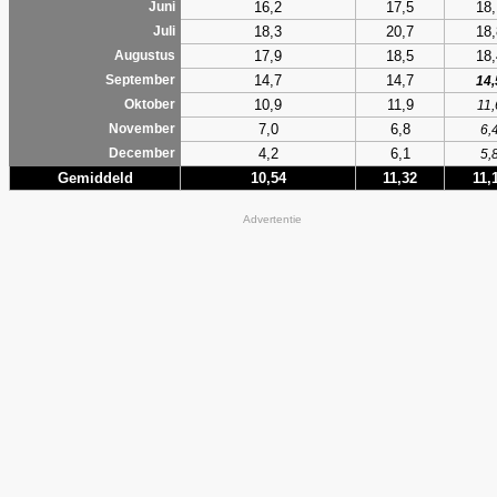
16,2
17,5
18,
Juni
18,3
20,7
18,
Juli
17,9
18,5
18,
Augustus
14,7
14,7
September
14,
10,9
11,9
Oktober
11,
7,0
6,8
November
6,
4,2
6,1
December
5,
Gemiddeld
10,54
11,32
11,
Advertentie