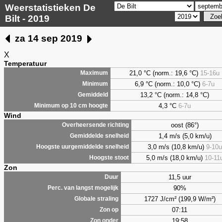
Weerstatistieken De
Bilt - 2019
za 14 sep 2019
X
Temperatuur
21,0 °C (norm.: 19,6 °C)
15-16u
Maximum
6,9
°C (norm.: 10,0 °C)
6-7u
Minimum
13,2 °C (norm.: 14,8 °C)
Gemiddeld
4,3
°C
6-7u
Minimum op 10 cm hoogte
Wind
oost (86°)
Overheersende richting
1,4 m/s (5,0 km/u)
Gemiddelde snelheid
3,0 m/s (10,8 km/u)
9-10u
Hoogste uurgemiddelde snelheid
5,0 m/s (18,0 km/u)
10-11
Hoogste stoot
Zon
11,5 uur
Duur
90%
Perc. van langst mogelijk
1727 J/cm² (199,9 W/m²)
Globale straling
07:11
Zon op
19:58
Zon onder