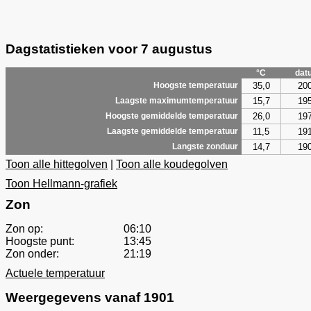
Dagstatistieken voor 7 augustus
°C
dat
35,0
20
Hoogste temperatuur
15,7
19
Laagste maximumtemperatuur
26,0
19
Hoogste gemiddelde temperatuur
11,5
19
Laagste gemiddelde temperatuur
14,7
19
Langste zonduur
Toon alle hittegolven
|
Toon alle koudegolven
Toon Hellmann-grafiek
Zon
Zon op:
06:10
Hoogste punt:
13:45
Zon onder:
21:19
Actuele temperatuur
Weergegevens vanaf 1901