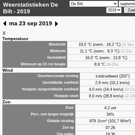
Weerstatistieken De
Bilt - 2019
ma 23 sep 2019
X
Temperatuur
19,5 °C (norm.: 18,2 °C)
15-16u
Maximum
11,1 °C (norm.: 9,3 °C)
21-22u
Minimum
16,0 °C (norm.: 13,8 °C)
Gemiddeld
8,9
°C
24-25u
Minimum op 10 cm hoogte
Wind
zuidzuidwest (202°)
Overheersende richting
2,8 m/s (10,1 km/u)
Gemiddelde snelheid
4,0 m/s (14,4 km/u)
10-11
Hoogste uurgemiddelde snelheid
8,0 m/s (28,8 km/u)
12-13
Hoogste stoot
Zon
4,2 uur
Duur
34%
Perc. van langst mogelijk
879 J/cm² (101,7 W/m²)
Globale straling
07:26
Zon op
19:36
Zon onder