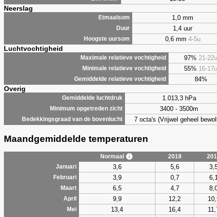
Neerslag
1,0 mm
Etmaalsom
1,4 uur
Duur
0,6 mm
4-5u
Hoogste uursom
Luchtvochtigheid
97%
21-22
Maximale relatieve vochtigheid
55%
16-17
Minimale relatieve vochtigheid
84%
Gemiddelde relatieve vochtigheid
Overig
1.013,3 hPa
Gemiddelde luchtdruk
3400 - 3500m
Minimum opgetreden zicht
7 octa's (Vrijwel geheel bewol
Bedekkingsgraad van de bovenlucht
Maandgemiddelde temperaturen
Normaal
2018
201
3,6
5,6
3,
Januari
3,9
0,7
6,
Februari
6,5
4,7
8,
Maart
9,9
12,2
10,
April
13,4
16,4
11,
Mei