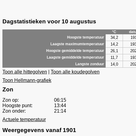
Dagstatistieken voor 10 augustus
°C
dat
34,2
19
Hoogste temperatuur
14,2
19
Laagste maximumtemperatuur
26,1
20
Hoogste gemiddelde temperatuur
11,7
19
Laagste gemiddelde temperatuur
14,0
20
Langste zonduur
Toon alle hittegolven
|
Toon alle koudegolven
Toon Hellmann-grafiek
Zon
Zon op:
06:15
Hoogste punt:
13:44
Zon onder:
21:14
Actuele temperatuur
Weergegevens vanaf 1901