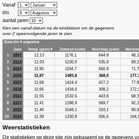
Vanaf
t/m
aantal jaren
Kies een vanaf-datum na de einddatum om de gegevens
over 2 opeenvolgende jaren te zien.
Data t/m 9 augustus
Jaar
Temp. (gem)▼
Zonuren (som)
Neerslag (som)
Warmte
12,13
1176,1
644,8
48,1
1
2007
12,03
1230,0
535,9
89,2
2
2014
11,95
1104,7
660,9
71,7
3
2024
11,87
1485,8
368,0
177,
4
2026
11,68
1424,4
427,2
77,8
5
2020
11,66
1434,0
308,2
172,
6
2018
11,55
1532,6
443,8
68,3
7
2022
11,41
1298,9
569,7
92,2
8
2023
11,40
1549,1
310,1
90,9
9
2025
11,39
1330,9
506,6
104,
10
2019
Weerstatistieken
De statistieken op deze site zijn gebaseerd op de gegevens v