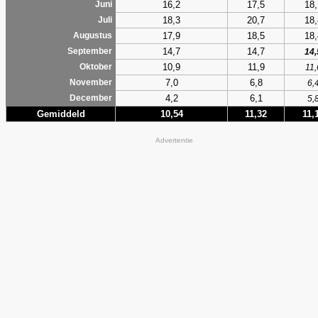
16,2
17,5
18,
Juni
18,3
20,7
18,
Juli
17,9
18,5
18,
Augustus
14,7
14,7
September
14,
10,9
11,9
Oktober
11,
7,0
6,8
November
6,
4,2
6,1
December
5,
Gemiddeld
10,54
11,32
11,
Advertentie