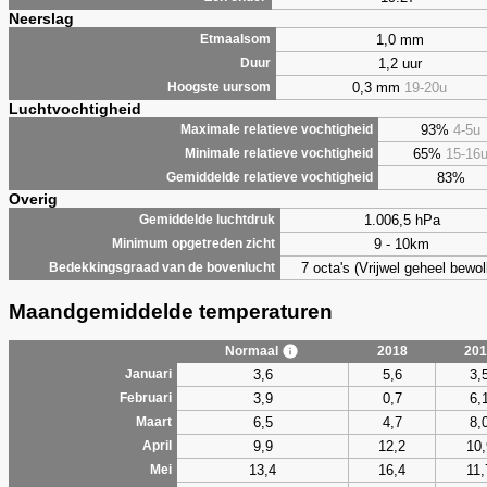
Neerslag
1,0 mm
Etmaalsom
1,2 uur
Duur
0,3 mm
19-20u
Hoogste uursom
Luchtvochtigheid
93%
4-5u
Maximale relatieve vochtigheid
65%
15-16
Minimale relatieve vochtigheid
83%
Gemiddelde relatieve vochtigheid
Overig
1.006,5 hPa
Gemiddelde luchtdruk
9 - 10km
Minimum opgetreden zicht
7 octa's (Vrijwel geheel bewol
Bedekkingsgraad van de bovenlucht
Maandgemiddelde temperaturen
Normaal
2018
201
3,6
5,6
3,
Januari
3,9
0,7
6,
Februari
6,5
4,7
8,
Maart
9,9
12,2
10,
April
13,4
16,4
11,
Mei