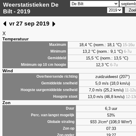
Weerstatistieken De
Bilt - 2019
vr 27 sep 2019
X
Temperatuur
18,4 °C (norm.: 18,1 °C)
15-16u
Maximum
13,2 °C (norm.: 9,1 °C)
6-7u
Minimum
15,5 °C (norm.: 13,5 °C)
Gemiddeld
12,3 °C
6-7u
Minimum op 10 cm hoogte
Wind
zuidzuidwest (207°)
Overheersende richting
5,0 m/s (18,0 km/u)
Gemiddelde snelheid
7,0 m/s (25,2 km/u)
11-12
Hoogste uurgemiddelde snelheid
13,0 m/s (46,8 km/u)
12-13
Hoogste stoot
Zon
6,3 uur
Duur
53%
Perc. van langst mogelijk
933 J/cm² (108,0 W/m²)
Globale straling
07:33
Zon op
19:27
Zon onder