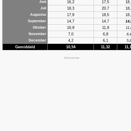
16,2
17,5
18,
Juni
18,3
20,7
18,
Juli
17,9
18,5
18,
Augustus
14,7
14,7
September
14,
10,9
11,9
Oktober
11,
7,0
6,8
November
6,
4,2
6,1
December
5,
Gemiddeld
10,54
11,32
11,
Advertentie