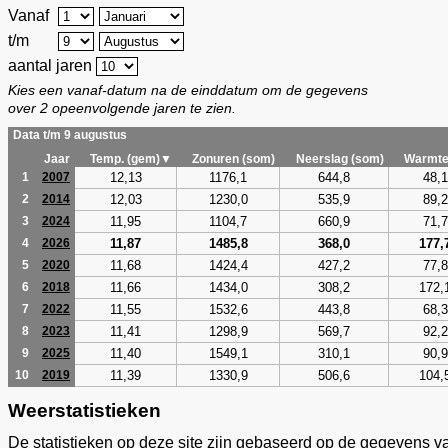
Vanaf
t/m
aantal jaren
Kies een vanaf-datum na de einddatum om de gegevens
over 2 opeenvolgende jaren te zien.
Data t/m 9 augustus
Jaar
Temp. (gem)▼
Zonuren (som)
Neerslag (som)
Warmte
12,13
1176,1
644,8
48,1
1
2007
12,03
1230,0
535,9
89,2
2
2014
11,95
1104,7
660,9
71,7
3
2024
11,87
1485,8
368,0
177,
4
2026
11,68
1424,4
427,2
77,8
5
2020
11,66
1434,0
308,2
172,
6
2018
11,55
1532,6
443,8
68,3
7
2022
11,41
1298,9
569,7
92,2
8
2023
11,40
1549,1
310,1
90,9
9
2025
11,39
1330,9
506,6
104,
10
2019
Weerstatistieken
De statistieken op deze site zijn gebaseerd op de gegevens v