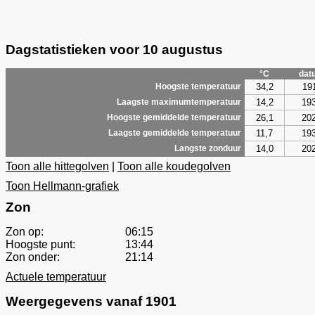
Dagstatistieken voor 10 augustus
°C
dat
34,2
19
Hoogste temperatuur
14,2
19
Laagste maximumtemperatuur
26,1
20
Hoogste gemiddelde temperatuur
11,7
19
Laagste gemiddelde temperatuur
14,0
20
Langste zonduur
Toon alle hittegolven
|
Toon alle koudegolven
Toon Hellmann-grafiek
Zon
Zon op:
06:15
Hoogste punt:
13:44
Zon onder:
21:14
Actuele temperatuur
Weergegevens vanaf 1901