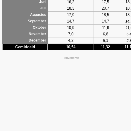
16,2
17,5
18,
Juni
18,3
20,7
18,
Juli
17,9
18,5
18,
Augustus
14,7
14,7
September
14,
10,9
11,9
Oktober
11,
7,0
6,8
November
6,
4,2
6,1
December
5,
Gemiddeld
10,54
11,32
11,
Advertentie