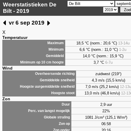
Weerstatistieken De
Bilt - 2019
vr 6 sep 2019
X
Temperatuur
18,5 °C (norm.: 20,6 °C)
13-14u
Maximum
6,6
°C (norm.: 11,0 °C)
1-2u
Minimum
14,0 °C (norm.: 15,9 °C)
Gemiddeld
3,7
°C
6-7u
Minimum op 10 cm hoogte
Wind
zuidwest (219°)
Overheersende richting
4,3 m/s (15,5 km/u)
Gemiddelde snelheid
7,0 m/s (25,2 km/u)
12-13
Hoogste uurgemiddelde snelheid
13,0 m/s (46,8 km/u)
12-13
Hoogste stoot
Zon
2,9 uur
Duur
22%
Perc. van langst mogelijk
1081 J/cm² (125,1 W/m²)
Globale straling
06:58
Zon op
20:16
Zon onder