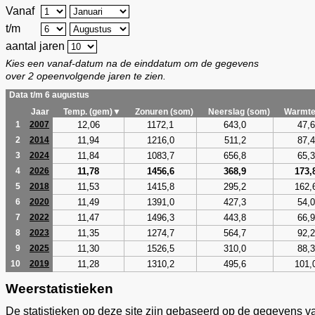
Vanaf
t/m
aantal jaren
Kies een vanaf-datum na de einddatum om de gegevens
over 2 opeenvolgende jaren te zien.
Data t/m 6 augustus
Jaar
Temp. (gem)▼
Zonuren (som)
Neerslag (som)
Warmte
12,06
1172,1
643,0
47,6
1
2007
11,94
1216,0
511,2
87,4
2
2014
11,84
1083,7
656,8
65,3
3
2024
11,78
1456,6
368,9
173,
4
2026
11,53
1415,8
295,2
162,
5
2018
11,49
1391,0
427,3
54,0
6
2020
11,47
1496,3
443,8
66,9
7
2022
11,35
1274,7
564,7
92,2
8
2023
11,30
1526,5
310,0
88,3
9
2025
11,28
1310,2
495,6
101,
10
2019
Weerstatistieken
De statistieken op deze site zijn gebaseerd op de gegevens v