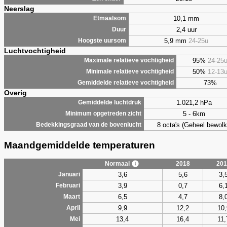
Neerslag
10,1 mm
Etmaalsom
2,4 uur
Duur
5,9 mm
24-25u
Hoogste uursom
Luchtvochtigheid
95%
24-25
Maximale relatieve vochtigheid
50%
12-13
Minimale relatieve vochtigheid
73%
Gemiddelde relatieve vochtigheid
Overig
1.021,2 hPa
Gemiddelde luchtdruk
5 - 6km
Minimum opgetreden zicht
8 octa's (Geheel bewolk
Bedekkingsgraad van de bovenlucht
Maandgemiddelde temperaturen
Normaal
2018
201
3,6
5,6
3,
Januari
3,9
0,7
6,
Februari
6,5
4,7
8,
Maart
9,9
12,2
10,
April
13,4
16,4
11,
Mei