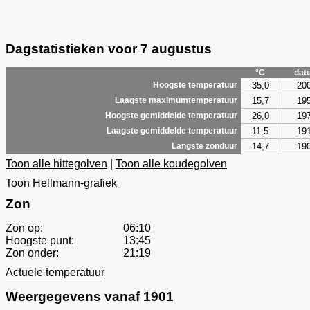
Dagstatistieken voor 7 augustus
°C
dat
35,0
20
Hoogste temperatuur
15,7
19
Laagste maximumtemperatuur
26,0
19
Hoogste gemiddelde temperatuur
11,5
19
Laagste gemiddelde temperatuur
14,7
19
Langste zonduur
Toon alle hittegolven
|
Toon alle koudegolven
Toon Hellmann-grafiek
Zon
Zon op:
06:10
Hoogste punt:
13:45
Zon onder:
21:19
Actuele temperatuur
Weergegevens vanaf 1901