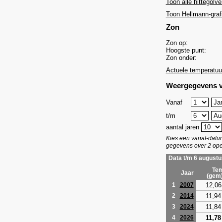
Toon alle hittegolve
Toon Hellmann-graf
Zon
Zon op:
Hoogste punt:
Zon onder:
Actuele temperatuu
Weergegevens v
Vanaf
t/m
aantal jaren
Kies een vanaf-dat
gegevens over 2 ope
Data t/m 6 augustu
Tem
Jaar
(gem
12,06
1
2007
11,94
2
2014
11,84
3
2024
11,78
4
2026