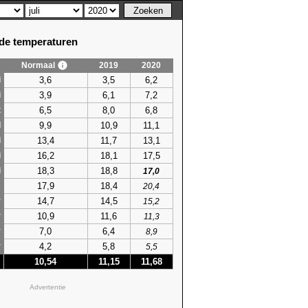
e temperaturen
Normaal
2019
2020
3,6
3,5
6,2
i
3,9
6,1
7,2
i
6,5
8,0
6,8
t
9,9
10,9
11,1
l
13,4
11,7
13,1
i
16,2
18,1
17,5
i
18,3
18,8
i
17,0
17,9
18,4
s
20,4
14,7
14,5
r
15,2
10,9
11,6
r
11,3
7,0
6,4
r
8,9
4,2
5,8
r
5,5
10,54
11,15
11,68
Advertentie