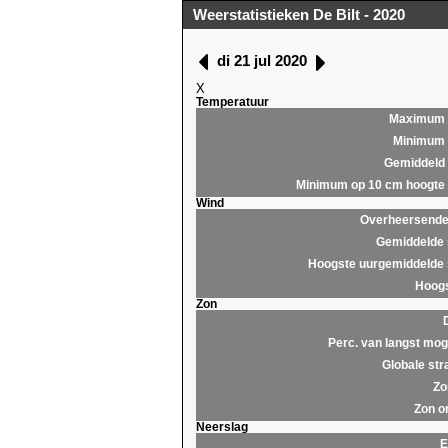
Weerstatistieken De Bilt - 2020
di 21 jul 2020
X
Temperatuur
Maximum
Minimum
Gemiddeld
Minimum op 10 cm hoogte
Wind
Overheersende 
Gemiddelde 
Hoogste uurgemiddelde 
Hoogs
Zon
Perc. van langst moge
Globale str
Zo
Zon o
Neerslag
E