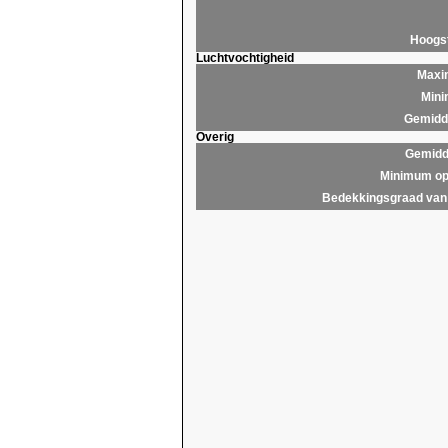
Hoogs
Luchtvochtigheid
Maxim
Mini
Gemidde
Overig
Gemidd
Minimum op
Bedekkingsgraad van 