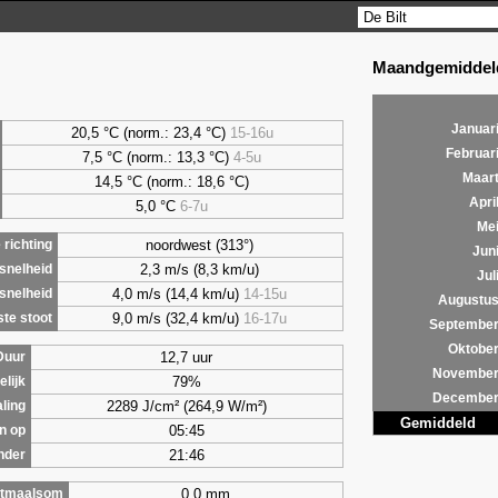
Maandgemiddeld
Januar
20,5 °C (norm.: 23,4 °C)
15-16u
Februar
7,5
°C (norm.: 13,3 °C)
4-5u
Maar
14,5 °C (norm.: 18,6 °C)
Apri
5,0
°C
6-7u
Me
noordwest (313°)
richting
Jun
2,3 m/s (8,3 km/u)
snelheid
Jul
4,0 m/s (14,4 km/u)
14-15u
snelheid
Augustu
9,0 m/s (32,4 km/u)
16-17u
te stoot
Septembe
Oktobe
12,7 uur
Duur
Novembe
79%
lijk
Decembe
2289 J/cm² (264,9 W/m²)
aling
Gemiddeld
05:45
n op
21:46
nder
0,0 mm
tmaalsom