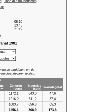
n
|
Toon alle koudegolven
iek
06:10
13:45
21:19
r
anaf 1901
um na de einddatum om de
envolgende jaren te zien.
s
p.
Zonuren
Neerslag
Warmtegetal
)▼
(som)
(som)
1172,1
643,0
47,6
1216,0
511,2
87,4
1083,7
656,8
65,3
1456,6
368,9
173,8