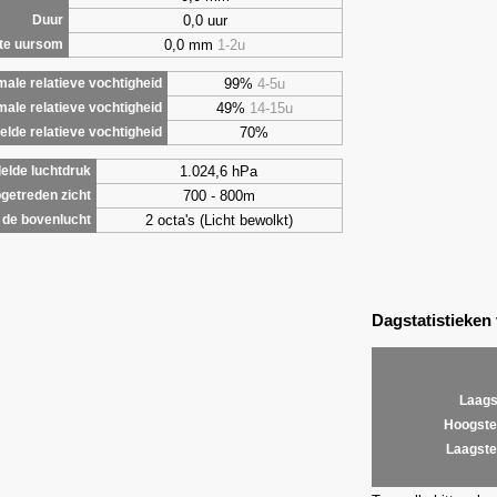
0,0 uur
Duur
0,0 mm
1-2u
te uursom
99%
4-5u
ale relatieve vochtigheid
49%
14-15u
male relatieve vochtigheid
70%
lde relatieve vochtigheid
1.024,6 hPa
elde luchtdruk
700 - 800m
getreden zicht
2 octa's (Licht bewolkt)
de bovenlucht
Dagstatistieken
Laags
Hoogste
Laagste