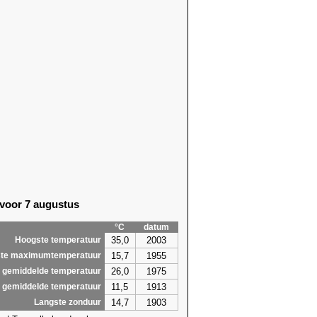
 voor 7 augustus
°C
datum
35,0
2003
Hoogste temperatuur
15,7
1955
te maximumtemperatuur
26,0
1975
 gemiddelde temperatuur
11,5
1913
 gemiddelde temperatuur
14,7
1903
Langste zonduur