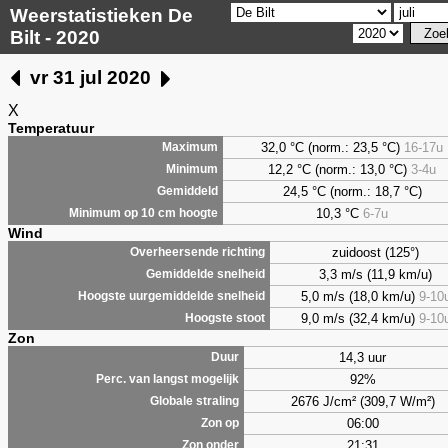
Weerstatistieken De
Bilt - 2020
vr 31 jul 2020
X
Temperatuur
32,0 °C (norm.: 23,5 °C)
16-17u
Maximum
12,2 °C (norm.: 13,0 °C)
3-4u
Minimum
24,5 °C (norm.: 18,7 °C)
Gemiddeld
10,3 °C
6-7u
Minimum op 10 cm hoogte
Wind
zuidoost (125°)
Overheersende richting
3,3 m/s (11,9 km/u)
Gemiddelde snelheid
5,0 m/s (18,0 km/u)
9-10
Hoogste uurgemiddelde snelheid
9,0 m/s (32,4 km/u)
9-10
Hoogste stoot
Zon
14,3 uur
Duur
92%
Perc. van langst mogelijk
2676 J/cm² (309,7 W/m²)
Globale straling
06:00
Zon op
21:31
Zon onder