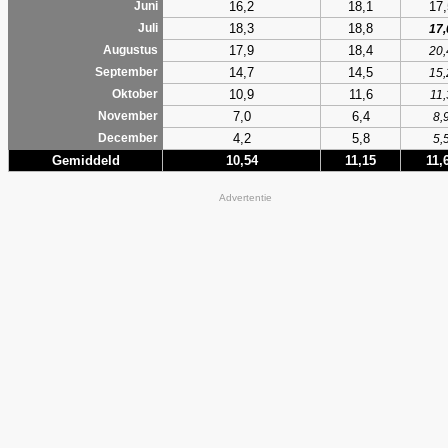
16,2
18,1
17,
Juni
18,3
18,8
Juli
17,
17,9
18,4
Augustus
20,
14,7
14,5
September
15,
10,9
11,6
Oktober
11,
7,0
6,4
November
8,
4,2
5,8
December
5,
Gemiddeld
10,54
11,15
11,
Advertentie