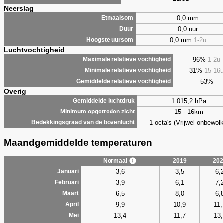
Neerslag
0,0 mm
Etmaalsom
0,0 uur
Duur
0,0 mm
1-2u
Hoogste uursom
Luchtvochtigheid
96%
1-2u
Maximale relatieve vochtigheid
31%
15-16
Minimale relatieve vochtigheid
53%
Gemiddelde relatieve vochtigheid
Overig
1.015,2 hPa
Gemiddelde luchtdruk
15 - 16km
Minimum opgetreden zicht
1 octa's (Vrijwel onbewolk
Bedekkingsgraad van de bovenlucht
Maandgemiddelde temperaturen
Normaal
2019
202
3,6
3,5
6,
Januari
3,9
6,1
7,
Februari
6,5
8,0
6,
Maart
9,9
10,9
11,
April
13,4
11,7
13,
Mei