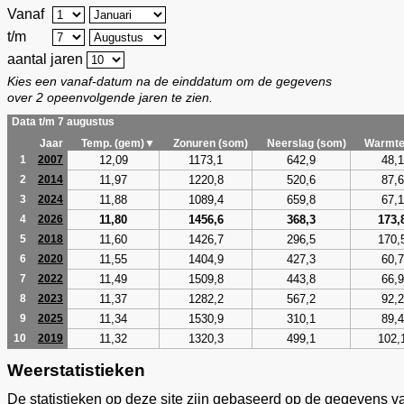
Vanaf
t/m
aantal jaren
Kies een vanaf-datum na de einddatum om de gegevens
over 2 opeenvolgende jaren te zien.
Data t/m 7 augustus
Jaar
Temp. (gem)▼
Zonuren (som)
Neerslag (som)
Warmte
12,09
1173,1
642,9
48,1
1
2007
11,97
1220,8
520,6
87,6
2
2014
11,88
1089,4
659,8
67,1
3
2024
11,80
1456,6
368,3
173,
4
2026
11,60
1426,7
296,5
170,
5
2018
11,55
1404,9
427,3
60,7
6
2020
11,49
1509,8
443,8
66,9
7
2022
11,37
1282,2
567,2
92,2
8
2023
11,34
1530,9
310,1
89,4
9
2025
11,32
1320,3
499,1
102,
10
2019
Weerstatistieken
De statistieken op deze site zijn gebaseerd op de gegevens v