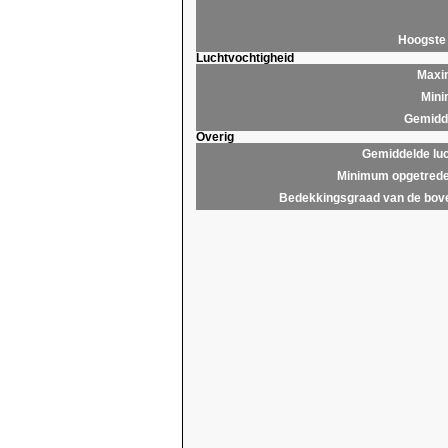
Hoogste
Luchtvochtigheid
Maxim
Mini
Gemidde
Overig
Gemiddelde lu
Minimum opgetrede
Bedekkingsgraad van de bov