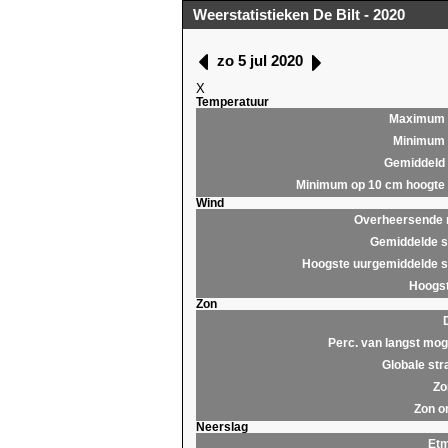
Weerstatistieken De Bilt - 2020
zo 5 jul 2020
X
Temperatuur
Maximum
Minimum
Gemiddeld
Minimum op 10 cm hoogte
Wind
Overheersende r
Gemiddelde s
Hoogste uurgemiddelde s
Hoogst
Zon
Perc. van langst moge
Globale str
Zo
Zon o
Neerslag
Et