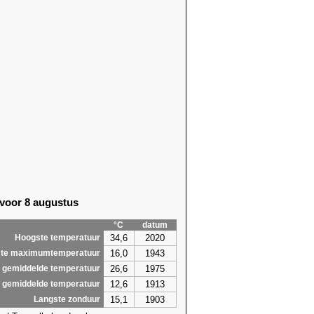
 voor 8 augustus
°C
datum
34,6
2020
Hoogste temperatuur
16,0
1943
te maximumtemperatuur
26,6
1975
 gemiddelde temperatuur
12,6
1913
 gemiddelde temperatuur
15,1
1903
Langste zonduur