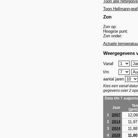
Toon alle hittegolve
Toon Hellmann-graf
Zon
Zon op:
Hoogste punt:
Zon onder:
Actuele temperatuu
Weergegevens v
Vanaf
t/m
aantal jaren
Kies een vanaf-dat
gegevens over 2 ope
Data t/m 7 augustu
Tem
Jaar
(gem
12,09
1
2007
11,97
2
2014
11,88
3
2024
11,80
4
2026