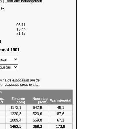
n
|
Toon alle koudegolven
iek
06:11
13:44
21:17
r
anaf 1901
um na de einddatum om de
envolgende jaren te zien.
s
p.
Zonuren
Neerslag
Warmtegetal
)▼
(som)
(som)
1173,1
642,9
48,1
1220,8
520,6
87,6
1089,4
659,8
67,1
1462,5
368,3
173,8