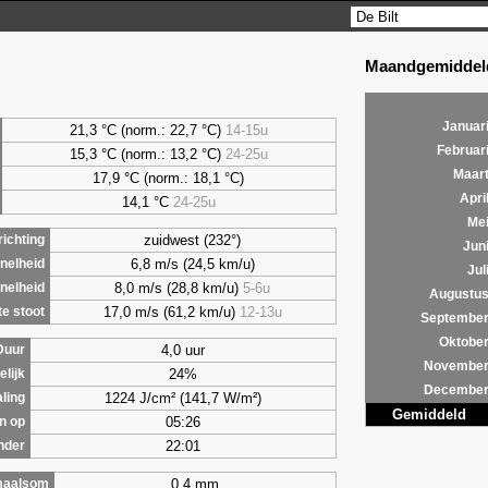
Maandgemiddeld
Januar
21,3 °C (norm.: 22,7 °C)
14-15u
Februar
15,3 °C (norm.: 13,2 °C)
24-25u
Maar
17,9 °C (norm.: 18,1 °C)
Apri
14,1 °C
24-25u
Me
zuidwest (232°)
ichting
Jun
6,8 m/s (24,5 km/u)
nelheid
Jul
8,0 m/s (28,8 km/u)
5-6u
nelheid
Augustu
17,0 m/s (61,2 km/u)
12-13u
e stoot
Septembe
Oktobe
4,0 uur
Duur
Novembe
24%
lijk
Decembe
1224 J/cm² (141,7 W/m²)
aling
Gemiddeld
05:26
n op
22:01
nder
0,4 mm
maalsom