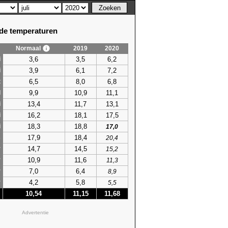
e temperaturen
Normaal
2019
2020
3,6
3,5
6,2
i
3,9
6,1
7,2
i
6,5
8,0
6,8
t
9,9
10,9
11,1
l
13,4
11,7
13,1
i
16,2
18,1
17,5
i
18,3
18,8
i
17,0
17,9
18,4
s
20,4
14,7
14,5
r
15,2
10,9
11,6
r
11,3
7,0
6,4
r
8,9
4,2
5,8
r
5,5
10,54
11,15
11,68
Advertentie