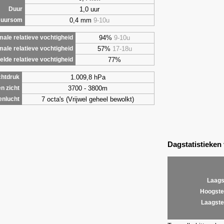
1,0 uur
Duur
0,4 mm
9-10u
 uursom
94%
9-10u
ale relatieve vochtigheid
57%
17-18u
male relatieve vochtigheid
77%
lde relatieve vochtigheid
1.009,8 hPa
chtdruk
3700 - 3800m
n zicht
7 octa's (Vrijwel geheel bewolkt)
enlucht
Dagstatistieken
Laags
Hoogste
Laagste