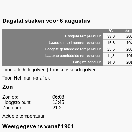
Dagstatistieken voor 6 augustus
°C
dat
33,9
20
Hoogste temperatuur
15,3
19
Laagste maximumtemperatuur
25,5
20
Hoogste gemiddelde temperatuur
11,3
19
Laagste gemiddelde temperatuur
14,0
20
Langste zonduur
Toon alle hittegolven
|
Toon alle koudegolven
Toon Hellmann-grafiek
Zon
Zon op:
06:08
Hoogste punt:
13:45
Zon onder:
21:21
Actuele temperatuur
Weergegevens vanaf 1901