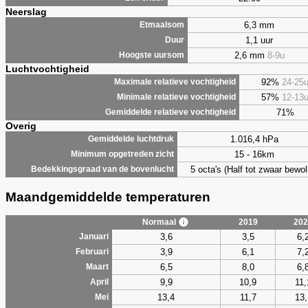
Neerslag
6,3 mm
Etmaalsom
1,1 uur
Duur
2,6 mm
8-9u
Hoogste uursom
Luchtvochtigheid
92%
24-25
Maximale relatieve vochtigheid
57%
12-13
Minimale relatieve vochtigheid
71%
Gemiddelde relatieve vochtigheid
Overig
1.016,4 hPa
Gemiddelde luchtdruk
15 - 16km
Minimum opgetreden zicht
5 octa's (Half tot zwaar bewol
Bedekkingsgraad van de bovenlucht
Maandgemiddelde temperaturen
Normaal
2019
202
3,6
3,5
6,
Januari
3,9
6,1
7,
Februari
6,5
8,0
6,
Maart
9,9
10,9
11,
April
13,4
11,7
13,
Mei