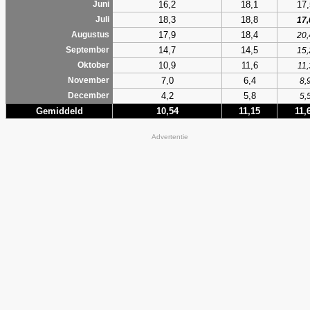
16,2
18,1
17,
Juni
18,3
18,8
Juli
17,
17,9
18,4
Augustus
20,
14,7
14,5
September
15,
10,9
11,6
Oktober
11,
7,0
6,4
November
8,
4,2
5,8
December
5,
Gemiddeld
10,54
11,15
11,
Advertentie