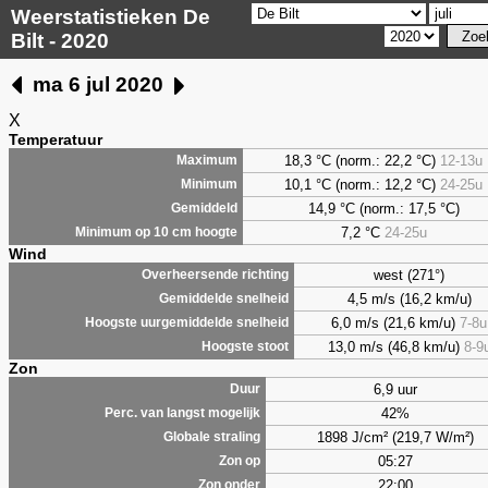
Weerstatistieken De
Bilt - 2020
ma 6 jul 2020
X
Temperatuur
18,3 °C (norm.: 22,2 °C)
12-13u
Maximum
10,1 °C (norm.: 12,2 °C)
24-25u
Minimum
14,9 °C (norm.: 17,5 °C)
Gemiddeld
7,2
°C
24-25u
Minimum op 10 cm hoogte
Wind
west (271°)
Overheersende richting
4,5 m/s (16,2 km/u)
Gemiddelde snelheid
6,0 m/s (21,6 km/u)
7-8u
Hoogste uurgemiddelde snelheid
13,0 m/s (46,8 km/u)
8-9
Hoogste stoot
Zon
6,9 uur
Duur
42%
Perc. van langst mogelijk
1898 J/cm² (219,7 W/m²)
Globale straling
05:27
Zon op
22:00
Zon onder