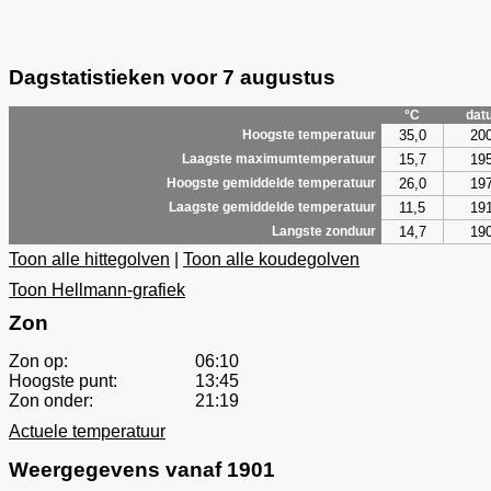
Dagstatistieken voor 7 augustus
°C
dat
35,0
20
Hoogste temperatuur
15,7
19
Laagste maximumtemperatuur
26,0
19
Hoogste gemiddelde temperatuur
11,5
19
Laagste gemiddelde temperatuur
14,7
19
Langste zonduur
Toon alle hittegolven
|
Toon alle koudegolven
Toon Hellmann-grafiek
Zon
Zon op:
06:10
Hoogste punt:
13:45
Zon onder:
21:19
Actuele temperatuur
Weergegevens vanaf 1901