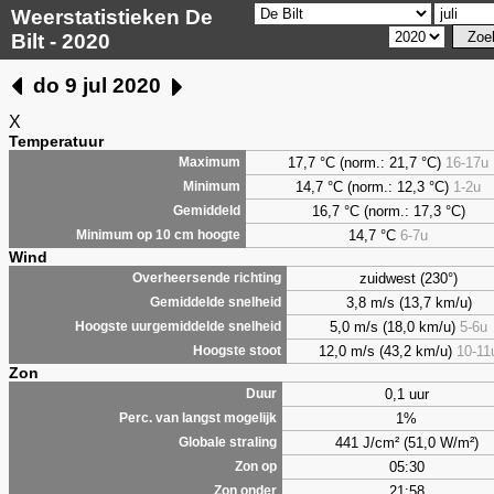
Weerstatistieken De
Bilt - 2020
do 9 jul 2020
X
Temperatuur
17,7 °C (norm.: 21,7 °C)
16-17u
Maximum
14,7 °C (norm.: 12,3 °C)
1-2u
Minimum
16,7 °C (norm.: 17,3 °C)
Gemiddeld
14,7 °C
6-7u
Minimum op 10 cm hoogte
Wind
zuidwest (230°)
Overheersende richting
3,8 m/s (13,7 km/u)
Gemiddelde snelheid
5,0 m/s (18,0 km/u)
5-6u
Hoogste uurgemiddelde snelheid
12,0 m/s (43,2 km/u)
10-11
Hoogste stoot
Zon
0,1 uur
Duur
1%
Perc. van langst mogelijk
441 J/cm² (51,0 W/m²)
Globale straling
05:30
Zon op
21:58
Zon onder