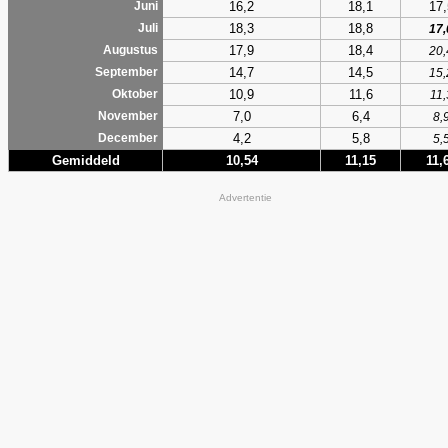
16,2
18,1
17,
Juni
18,3
18,8
Juli
17,
17,9
18,4
Augustus
20,
14,7
14,5
September
15,
10,9
11,6
Oktober
11,
7,0
6,4
November
8,
4,2
5,8
December
5,
Gemiddeld
10,54
11,15
11,
Advertentie