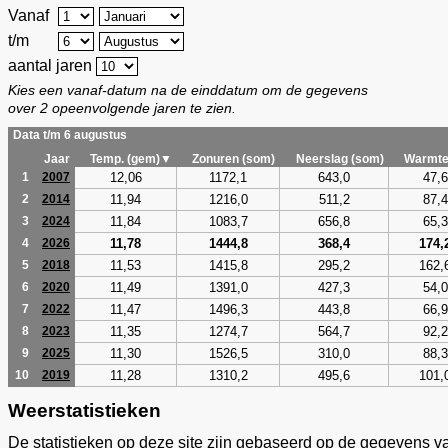
Vanaf
t/m
aantal jaren
Kies een vanaf-datum na de einddatum om de gegevens
over 2 opeenvolgende jaren te zien.
Data t/m 6 augustus
Jaar
Temp. (gem)▼
Zonuren (som)
Neerslag (som)
Warmte
12,06
1172,1
643,0
47,6
1
2007
11,94
1216,0
511,2
87,4
2
2014
11,84
1083,7
656,8
65,3
3
2024
11,78
1444,8
368,4
174,
4
2026
11,53
1415,8
295,2
162,
5
2018
11,49
1391,0
427,3
54,0
6
2020
11,47
1496,3
443,8
66,9
7
2022
11,35
1274,7
564,7
92,2
8
2023
11,30
1526,5
310,0
88,3
9
2025
11,28
1310,2
495,6
101,
10
2019
Weerstatistieken
De statistieken op deze site zijn gebaseerd op de gegevens v