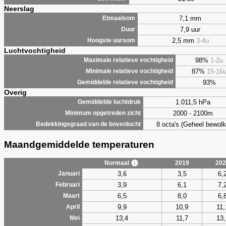
Neerslag
7,1 mm
Etmaalsom
7,9 uur
Duur
2,5 mm
3-4u
Hoogste uursom
Luchtvochtigheid
98%
1-2u
Maximale relatieve vochtigheid
87%
15-16
Minimale relatieve vochtigheid
93%
Gemiddelde relatieve vochtigheid
Overig
1.011,5 hPa
Gemiddelde luchtdruk
2000 - 2100m
Minimum opgetreden zicht
8 octa's (Geheel bewolk
Bedekkingsgraad van de bovenlucht
Maandgemiddelde temperaturen
Normaal
2019
202
3,6
3,5
6,
Januari
3,9
6,1
7,
Februari
6,5
8,0
6,
Maart
9,9
10,9
11,
April
13,4
11,7
13,
Mei