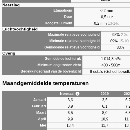
Neerslag
0,2 mm
Etmaalsom
0,5 uur
Duur
0,2 mm
13-14u
Hoogste uursom
Luchtvochtigheid
98%
2-3u
Maximale relatieve vochtigheid
69%
15-16
Minimale relatieve vochtigheid
83%
Gemiddelde relatieve vochtigheid
Overig
1.014,3 hPa
Gemiddelde luchtdruk
400 - 500m
Minimum opgetreden zicht
8 octa's (Geheel bewolk
Bedekkingsgraad van de bovenlucht
Maandgemiddelde temperaturen
Normaal
2019
202
3,6
3,5
6,
Januari
3,9
6,1
7,
Februari
6,5
8,0
6,
Maart
9,9
10,9
11,
April
13,4
11,7
13,
Mei