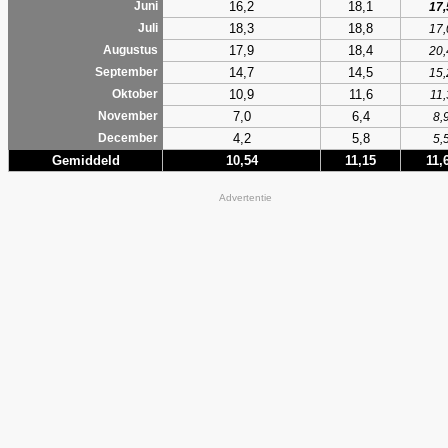
16,2
18,1
Juni
17,
18,3
18,8
Juli
17,
17,9
18,4
Augustus
20,
14,7
14,5
September
15,
10,9
11,6
Oktober
11,
7,0
6,4
November
8,
4,2
5,8
December
5,
Gemiddeld
10,54
11,15
11,
Advertentie