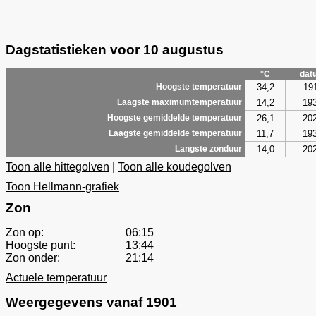
Dagstatistieken voor 10 augustus
°C
dat
34,2
19
Hoogste temperatuur
14,2
19
Laagste maximumtemperatuur
26,1
20
Hoogste gemiddelde temperatuur
11,7
19
Laagste gemiddelde temperatuur
14,0
20
Langste zonduur
Toon alle hittegolven
|
Toon alle koudegolven
Toon Hellmann-grafiek
Zon
Zon op:
06:15
Hoogste punt:
13:44
Zon onder:
21:14
Actuele temperatuur
Weergegevens vanaf 1901