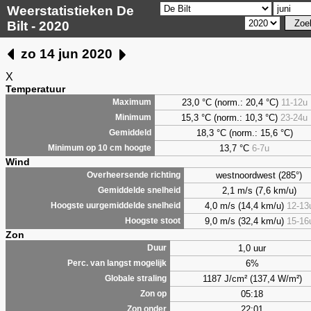
Weerstatistieken De
Bilt - 2020
zo 14 jun 2020
X
Temperatuur
23,0 °C (norm.: 20,4 °C)
11-12u
Maximum
15,3 °C (norm.: 10,3 °C)
23-24u
Minimum
18,3 °C (norm.: 15,6 °C)
Gemiddeld
13,7 °C
6-7u
Minimum op 10 cm hoogte
Wind
westnoordwest (285°)
Overheersende richting
2,1 m/s (7,6 km/u)
Gemiddelde snelheid
4,0 m/s (14,4 km/u)
12-13
Hoogste uurgemiddelde snelheid
9,0 m/s (32,4 km/u)
15-16
Hoogste stoot
Zon
1,0 uur
Duur
6%
Perc. van langst mogelijk
1187 J/cm² (137,4 W/m²)
Globale straling
05:18
Zon op
22:01
Zon onder