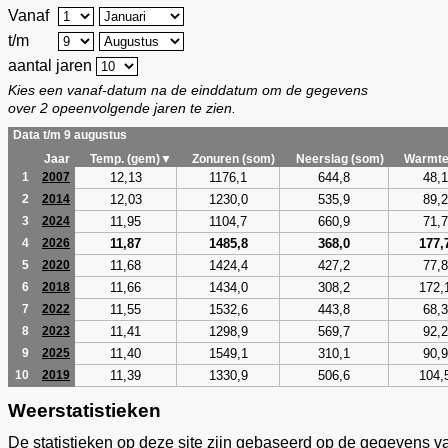
Vanaf
t/m
aantal jaren
Kies een vanaf-datum na de einddatum om de gegevens
over 2 opeenvolgende jaren te zien.
Data t/m 9 augustus
Jaar
Temp. (gem)▼
Zonuren (som)
Neerslag (som)
Warmte
12,13
1176,1
644,8
48,1
1
2007
12,03
1230,0
535,9
89,2
2
2014
11,95
1104,7
660,9
71,7
3
2024
11,87
1485,8
368,0
177,
4
2026
11,68
1424,4
427,2
77,8
5
2020
11,66
1434,0
308,2
172,
6
2018
11,55
1532,6
443,8
68,3
7
2022
11,41
1298,9
569,7
92,2
8
2023
11,40
1549,1
310,1
90,9
9
2025
11,39
1330,9
506,6
104,
10
2019
Weerstatistieken
De statistieken op deze site zijn gebaseerd op de gegevens v