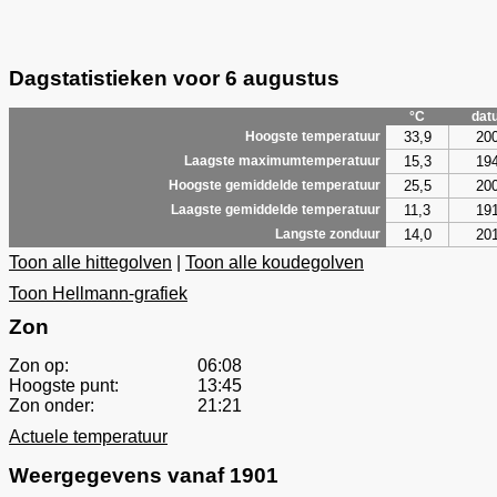
Dagstatistieken voor 6 augustus
°C
dat
33,9
20
Hoogste temperatuur
15,3
19
Laagste maximumtemperatuur
25,5
20
Hoogste gemiddelde temperatuur
11,3
19
Laagste gemiddelde temperatuur
14,0
20
Langste zonduur
Toon alle hittegolven
|
Toon alle koudegolven
Toon Hellmann-grafiek
Zon
Zon op:
06:08
Hoogste punt:
13:45
Zon onder:
21:21
Actuele temperatuur
Weergegevens vanaf 1901