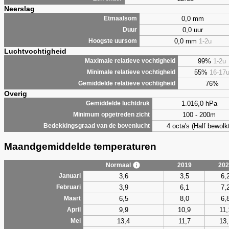
Neerslag
0,0 mm
Etmaalsom
0,0 uur
Duur
0,0 mm
1-2u
Hoogste uursom
Luchtvochtigheid
99%
1-2u
Maximale relatieve vochtigheid
55%
16-17
Minimale relatieve vochtigheid
76%
Gemiddelde relatieve vochtigheid
Overig
1.016,0 hPa
Gemiddelde luchtdruk
100 - 200m
Minimum opgetreden zicht
4 octa's (Half bewolkt
Bedekkingsgraad van de bovenlucht
Maandgemiddelde temperaturen
Normaal
2019
202
3,6
3,5
6,
Januari
3,9
6,1
7,
Februari
6,5
8,0
6,
Maart
9,9
10,9
11,
April
13,4
11,7
13,
Mei