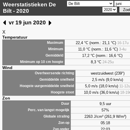
Weerstatistieken De
Bilt - 2020
vr 19 jun 2020
X
Temperatuur
22,4 °C (norm.: 21,1 °C)
16-17u
Maximum
11,0 °C (norm.: 11,6 °C)
3-4u
Minimum
17,2 °C (norm.: 16,6 °C)
Gemiddeld
8,3
°C
24-25u
Minimum op 10 cm hoogte
Wind
westzuidwest (239°)
Overheersende richting
2,5 m/s (9,0 km/u)
Gemiddelde snelheid
5,0 m/s (18,0 km/u)
11-12
Hoogste uurgemiddelde snelheid
10,0 m/s (36,0 km/u)
18-19
Hoogste stoot
Zon
9,5 uur
Duur
57%
Perc. van langst mogelijk
2263 J/cm² (261,9 W/m²)
Globale straling
05:18
Zon op
22:03
Zon onder