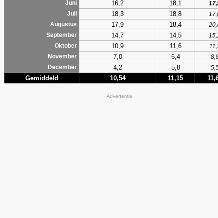
16,2
18,1
Juni
17,
18,3
18,8
Juli
17,
17,9
18,4
Augustus
20,
14,7
14,5
September
15,
10,9
11,6
Oktober
11,
7,0
6,4
November
8,
4,2
5,8
December
5,
Gemiddeld
10,54
11,15
11,
Advertentie