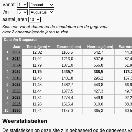
Vanaf
t/m
aantal jaren
Kies een vanaf-datum na de einddatum om de gegevens
over 2 opeenvolgende jaren te zien.
Data t/m 5 augustus
Jaar
Temp. (gem)▼
Zonuren (som)
Neerslag (som)
Warmte
12,02
1166,5
642,7
44,3
1
2007
11,92
1213,0
507,6
87,4
2
2014
11,79
1071,0
656,8
61,9
3
2024
11,75
1435,7
368,5
173,
4
2026
11,48
1401,8
295,2
157,
5
2018
11,45
1482,7
443,8
66,9
6
2022
11,44
1377,5
427,3
49,7
7
2020
11,34
1274,4
549,9
92,2
8
2023
11,28
1515,4
310,0
88,3
9
2025
11,24
1187,0
365,3
60,5
10
1990
Weerstatistieken
De statistieken op deze site zijn gebaseerd op de gegevens v