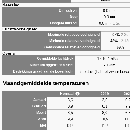
Neerslag
0,0 mm
Etmaalsom
0,0 uur
Duur
0,0 mm
1-2u
Hoogste uursom
Luchtvochtigheid
97%
2-3u
Maximale relatieve vochtigheid
48%
12-13
Minimale relatieve vochtigheid
69%
Gemiddelde relatieve vochtigheid
Overig
1.019,1 hPa
Gemiddelde luchtdruk
11 - 12km
Minimum opgetreden zicht
5 octa's (Half tot zwaar bewol
Bedekkingsgraad van de bovenlucht
Maandgemiddelde temperaturen
Normaal
2019
202
3,6
3,5
6,
Januari
3,9
6,1
7,
Februari
6,5
8,0
6,
Maart
9,9
10,9
11,
April
13,4
11,7
13,
Mei