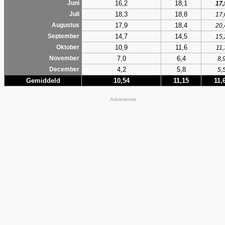
16,2
18,1
Juni
17,
18,3
18,8
Juli
17,
17,9
18,4
Augustus
20,
14,7
14,5
September
15,
10,9
11,6
Oktober
11,
7,0
6,4
November
8,
4,2
5,8
December
5,
Gemiddeld
10,54
11,15
11,
Advertentie