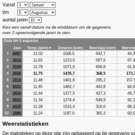
Vanaf
t/m
aantal jaren
Kies een vanaf-datum na de einddatum om de gegevens
over 2 opeenvolgende jaren te zien.
Data t/m 5 augustus
Jaar
Temp. (gem)▼
Zonuren (som)
Neerslag (som)
Warmte
12,02
1166,5
642,7
44,3
1
2007
11,92
1213,0
507,6
87,4
2
2014
11,79
1071,0
656,8
61,9
3
2024
11,75
1435,7
368,5
173,
4
2026
11,48
1401,8
295,2
157,
5
2018
11,45
1482,7
443,8
66,9
6
2022
11,44
1377,5
427,3
49,7
7
2020
11,34
1274,4
549,9
92,2
8
2023
11,28
1515,4
310,0
88,3
9
2025
11,24
1187,0
365,3
60,5
10
1990
Weerstatistieken
De statistieken op deze site zijn gebaseerd op de gegevens v