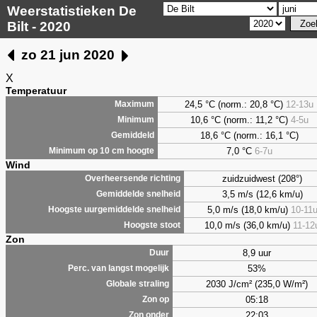
Weerstatistieken De
Bilt - 2020
zo 21 jun 2020
X
Temperatuur
24,5 °C (norm.: 20,8 °C)
12-13u
Maximum
10,6 °C (norm.: 11,2 °C)
4-5u
Minimum
18,6 °C (norm.: 16,1 °C)
Gemiddeld
7,0
°C
6-7u
Minimum op 10 cm hoogte
Wind
zuidzuidwest (208°)
Overheersende richting
3,5 m/s (12,6 km/u)
Gemiddelde snelheid
5,0 m/s (18,0 km/u)
10-11
Hoogste uurgemiddelde snelheid
10,0 m/s (36,0 km/u)
11-12
Hoogste stoot
Zon
8,9 uur
Duur
53%
Perc. van langst mogelijk
2030 J/cm² (235,0 W/m²)
Globale straling
05:18
Zon op
22:03
Zon onder