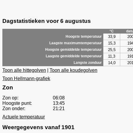
Dagstatistieken voor 6 augustus
°C
dat
33,9
20
Hoogste temperatuur
15,3
19
Laagste maximumtemperatuur
25,5
20
Hoogste gemiddelde temperatuur
11,3
19
Laagste gemiddelde temperatuur
14,0
20
Langste zonduur
Toon alle hittegolven
|
Toon alle koudegolven
Toon Hellmann-grafiek
Zon
Zon op:
06:08
Hoogste punt:
13:45
Zon onder:
21:21
Actuele temperatuur
Weergegevens vanaf 1901