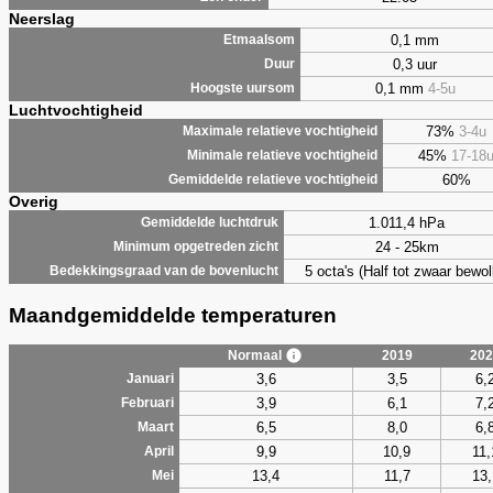
Neerslag
0,1 mm
Etmaalsom
0,3 uur
Duur
0,1 mm
4-5u
Hoogste uursom
Luchtvochtigheid
73%
3-4u
Maximale relatieve vochtigheid
45%
17-18
Minimale relatieve vochtigheid
60%
Gemiddelde relatieve vochtigheid
Overig
1.011,4 hPa
Gemiddelde luchtdruk
24 - 25km
Minimum opgetreden zicht
5 octa's (Half tot zwaar bewol
Bedekkingsgraad van de bovenlucht
Maandgemiddelde temperaturen
Normaal
2019
202
3,6
3,5
6,
Januari
3,9
6,1
7,
Februari
6,5
8,0
6,
Maart
9,9
10,9
11,
April
13,4
11,7
13,
Mei