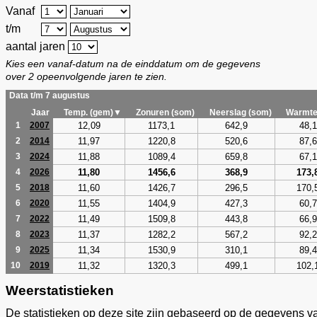
Vanaf
t/m
aantal jaren
Kies een vanaf-datum na de einddatum om de gegevens
over 2 opeenvolgende jaren te zien.
Data t/m 7 augustus
Jaar
Temp. (gem)▼
Zonuren (som)
Neerslag (som)
Warmte
12,09
1173,1
642,9
48,1
1
2007
11,97
1220,8
520,6
87,6
2
2014
11,88
1089,4
659,8
67,1
3
2024
11,80
1456,6
368,9
173,
4
2026
11,60
1426,7
296,5
170,
5
2018
11,55
1404,9
427,3
60,7
6
2020
11,49
1509,8
443,8
66,9
7
2022
11,37
1282,2
567,2
92,2
8
2023
11,34
1530,9
310,1
89,4
9
2025
11,32
1320,3
499,1
102,
10
2019
Weerstatistieken
De statistieken op deze site zijn gebaseerd op de gegevens v