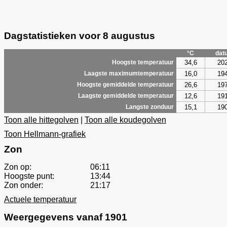
Dagstatistieken voor 8 augustus
°C
dat
34,6
20
Hoogste temperatuur
16,0
19
Laagste maximumtemperatuur
26,6
19
Hoogste gemiddelde temperatuur
12,6
19
Laagste gemiddelde temperatuur
15,1
19
Langste zonduur
Toon alle hittegolven
|
Toon alle koudegolven
Toon Hellmann-grafiek
Zon
Zon op:
06:11
Hoogste punt:
13:44
Zon onder:
21:17
Actuele temperatuur
Weergegevens vanaf 1901