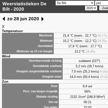
Weerstatistieken De
Bilt - 2020
zo 28 jun 2020
X
Temperatuur
21,4 °C (norm.: 22,7 °C)
16-17u
Maximum
15,2 °C (norm.: 12,2 °C)
24-25u
Minimum
17,9 °C (norm.: 17,7 °C)
Gemiddeld
13,2 °C
24-25u
Minimum op 10 cm hoogte
Wind
zuidwest (227°)
Overheersende richting
5,2 m/s (18,7 km/u)
Gemiddelde snelheid
7,0 m/s (25,2 km/u)
9-10u
Hoogste uurgemiddelde snelheid
14,0 m/s (50,4 km/u)
10-11
Hoogste stoot
Zon
9,4 uur
Duur
56%
Perc. van langst mogelijk
2132 J/cm² (246,8 W/m²)
Globale straling
05:21
Zon op
22:03
Zon onder