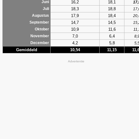
16,2
18,1
Juni
17,
18,3
18,8
Juli
17,
17,9
18,4
Augustus
20,
14,7
14,5
September
15,
10,9
11,6
Oktober
11,
7,0
6,4
November
8,
4,2
5,8
December
5,
Gemiddeld
10,54
11,15
11,
Advertentie