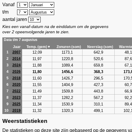
Vanaf
t/m
aantal jaren
Kies een vanaf-datum na de einddatum om de gegevens
over 2 opeenvolgende jaren te zien.
Data t/m 7 augustus
Jaar
Temp. (gem)▼
Zonuren (som)
Neerslag (som)
Warmte
12,09
1173,1
642,9
48,1
1
2007
11,97
1220,8
520,6
87,6
2
2014
11,88
1089,4
659,8
67,1
3
2024
11,80
1456,6
368,3
173,
4
2026
11,60
1426,7
296,5
170,
5
2018
11,55
1404,9
427,3
60,7
6
2020
11,49
1509,8
443,8
66,9
7
2022
11,37
1282,2
567,2
92,2
8
2023
11,34
1530,9
310,1
89,4
9
2025
11,32
1320,3
499,1
102,
10
2019
Weerstatistieken
De statistieken op deze site zijn gebaseerd op de gegevens v