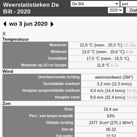
Weerstatistieken De
Bilt - 2020
wo 3 jun 2020
X
Temperatuur
22,8 °C (norm.: 20,3 °C)
12-13u
Maximum
13,0 °C (norm.: 10,6 °C)
4-5u
Minimum
17,5 °C (norm.: 15,5 °C)
Gemiddeld
11,8 °C
6-7u
Minimum op 10 cm hoogte
Wind
westnoordwest (294°)
Overheersende richting
3,2 m/s (11,5 km/u)
Gemiddelde snelheid
4,0 m/s (14,4 km/u)
10-11
Hoogste uurgemiddelde snelheid
9,0 m/s (32,4 km/u)
14-15
Hoogste stoot
Zon
10,4 uur
Duur
63%
Perc. van langst mogelijk
2377 J/cm² (275,1 W/m²)
Globale straling
05:22
Zon op
21:52
Zon onder