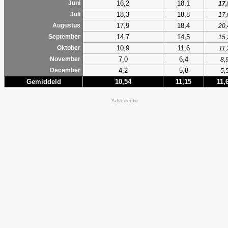
16,2
18,1
Juni
17,
18,3
18,8
Juli
17,
17,9
18,4
Augustus
20,
14,7
14,5
September
15,
10,9
11,6
Oktober
11,
7,0
6,4
November
8,
4,2
5,8
December
5,
Gemiddeld
10,54
11,15
11,
Advertentie