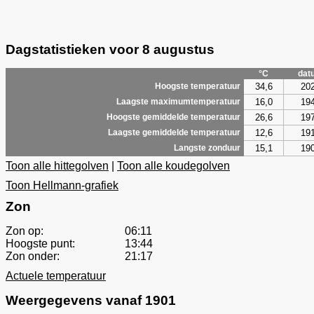
Dagstatistieken voor 8 augustus
°C
dat
34,6
20
Hoogste temperatuur
16,0
19
Laagste maximumtemperatuur
26,6
19
Hoogste gemiddelde temperatuur
12,6
19
Laagste gemiddelde temperatuur
15,1
19
Langste zonduur
Toon alle hittegolven
|
Toon alle koudegolven
Toon Hellmann-grafiek
Zon
Zon op:
06:11
Hoogste punt:
13:44
Zon onder:
21:17
Actuele temperatuur
Weergegevens vanaf 1901