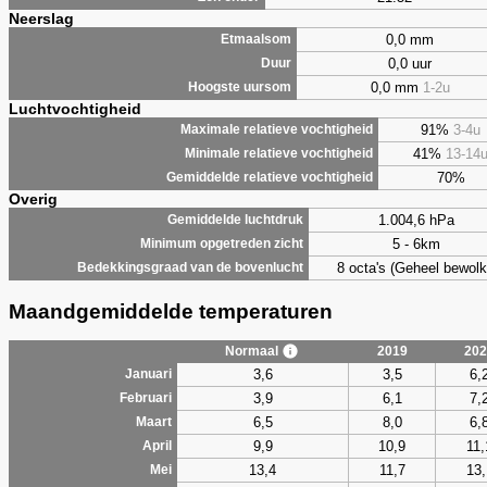
Neerslag
0,0 mm
Etmaalsom
0,0 uur
Duur
0,0 mm
1-2u
Hoogste uursom
Luchtvochtigheid
91%
3-4u
Maximale relatieve vochtigheid
41%
13-14
Minimale relatieve vochtigheid
70%
Gemiddelde relatieve vochtigheid
Overig
1.004,6 hPa
Gemiddelde luchtdruk
5 - 6km
Minimum opgetreden zicht
8 octa's (Geheel bewolk
Bedekkingsgraad van de bovenlucht
Maandgemiddelde temperaturen
Normaal
2019
202
3,6
3,5
6,
Januari
3,9
6,1
7,
Februari
6,5
8,0
6,
Maart
9,9
10,9
11,
April
13,4
11,7
13,
Mei