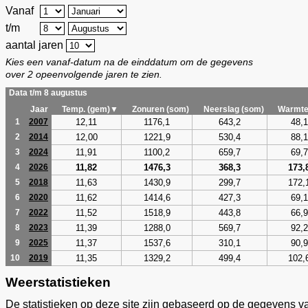
Vanaf
t/m
aantal jaren
Kies een vanaf-datum na de einddatum om de gegevens
over 2 opeenvolgende jaren te zien.
Data t/m 8 augustus
Jaar
Temp. (gem)▼
Zonuren (som)
Neerslag (som)
Warmte
12,11
1176,1
643,2
48,1
1
2007
12,00
1221,9
530,4
88,1
2
2014
11,91
1100,2
659,7
69,7
3
2024
11,82
1476,3
368,3
173,
4
2026
11,63
1430,9
299,7
172,
5
2018
11,62
1414,6
427,3
69,1
6
2020
11,52
1518,9
443,8
66,9
7
2022
11,39
1288,0
569,7
92,2
8
2023
11,37
1537,6
310,1
90,9
9
2025
11,35
1329,2
499,4
102,
10
2019
Weerstatistieken
De statistieken op deze site zijn gebaseerd op de gegevens v