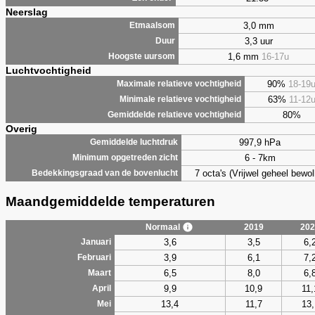
Neerslag
3,0 mm
Etmaalsom
3,3 uur
Duur
1,6 mm
16-17u
Hoogste uursom
Luchtvochtigheid
90%
18-19
Maximale relatieve vochtigheid
63%
11-12
Minimale relatieve vochtigheid
80%
Gemiddelde relatieve vochtigheid
Overig
997,9 hPa
Gemiddelde luchtdruk
6 - 7km
Minimum opgetreden zicht
7 octa's (Vrijwel geheel bewol
Bedekkingsgraad van de bovenlucht
Maandgemiddelde temperaturen
Normaal
2019
202
3,6
3,5
6,
Januari
3,9
6,1
7,
Februari
6,5
8,0
6,
Maart
9,9
10,9
11,
April
13,4
11,7
13,
Mei