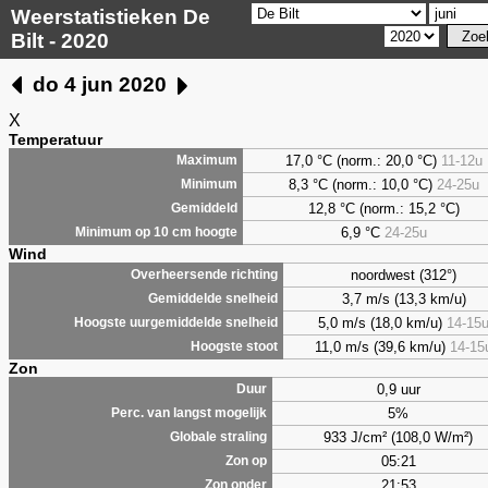
Weerstatistieken De
Bilt - 2020
do 4 jun 2020
X
Temperatuur
17,0 °C (norm.: 20,0 °C)
11-12u
Maximum
8,3
°C (norm.: 10,0 °C)
24-25u
Minimum
12,8 °C (norm.: 15,2 °C)
Gemiddeld
6,9
°C
24-25u
Minimum op 10 cm hoogte
Wind
noordwest (312°)
Overheersende richting
3,7 m/s (13,3 km/u)
Gemiddelde snelheid
5,0 m/s (18,0 km/u)
14-15
Hoogste uurgemiddelde snelheid
11,0 m/s (39,6 km/u)
14-15
Hoogste stoot
Zon
0,9 uur
Duur
5%
Perc. van langst mogelijk
933 J/cm² (108,0 W/m²)
Globale straling
05:21
Zon op
21:53
Zon onder