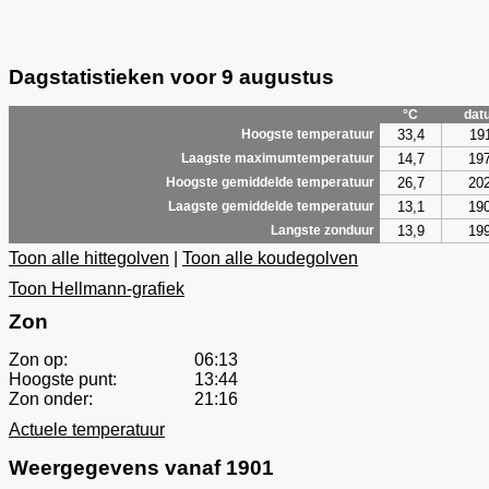
Dagstatistieken voor 9 augustus
°C
dat
33,4
19
Hoogste temperatuur
14,7
19
Laagste maximumtemperatuur
26,7
20
Hoogste gemiddelde temperatuur
13,1
19
Laagste gemiddelde temperatuur
13,9
19
Langste zonduur
Toon alle hittegolven
|
Toon alle koudegolven
Toon Hellmann-grafiek
Zon
Zon op:
06:13
Hoogste punt:
13:44
Zon onder:
21:16
Actuele temperatuur
Weergegevens vanaf 1901