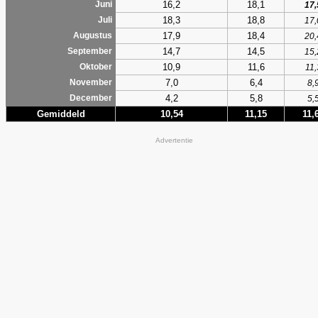
16,2
18,1
Juni
17,
18,3
18,8
Juli
17,
17,9
18,4
Augustus
20,
14,7
14,5
September
15,
10,9
11,6
Oktober
11,
7,0
6,4
November
8,
4,2
5,8
December
5,
Gemiddeld
10,54
11,15
11,
Advertentie