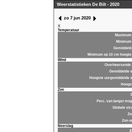
Weerstatistieken De Bilt - 2020
zo 7 jun 2020
X
Temperatuur
Maximum
Minimum
Gemiddeld
Minimum op 10 cm hoogte
Wind
Overheersende r
Gemiddelde s
Hoogste uurgemiddelde s
Hoogst
Zon
Perc. van langst moge
Globale str
Zo
Zon o
Neerslag
E