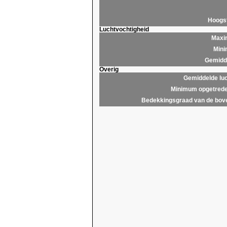
Hoogs
Luchtvochtigheid
Maxim
Mini
Gemidde
Overig
Gemiddelde lu
Minimum opgetrede
Bedekkingsgraad van de bov