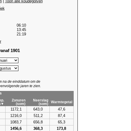
n
|
Toon alle koudegolven
iek
06:10
13:45
21:19
r
anaf 1901
um na de einddatum om de
envolgende jaren te zien.
s
p.
Zonuren
Neerslag
Warmtegetal
)▼
(som)
(som)
1172,1
643,0
47,6
1216,0
511,2
87,4
1083,7
656,8
65,3
1456,6
368,3
173,8