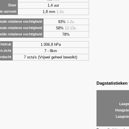
1,4 uur
Duur
1,8 mm
1-2u
te uursom
93%
1-2u
ale relatieve vochtigheid
58%
12-13u
male relatieve vochtigheid
78%
lde relatieve vochtigheid
1.006,8 hPa
chtdruk
7 - 8km
n zicht
7 octa's (Vrijwel geheel bewolkt)
enlucht
Dagstatistieken
Laags
Hoogste
Laagste