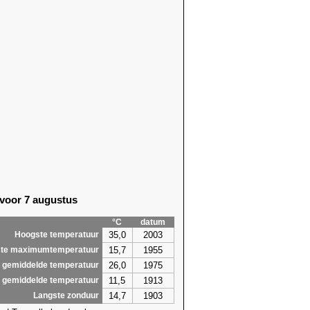
 voor 7 augustus
°C
datum
35,0
2003
Hoogste temperatuur
15,7
1955
te maximumtemperatuur
26,0
1975
 gemiddelde temperatuur
11,5
1913
 gemiddelde temperatuur
14,7
1903
Langste zonduur