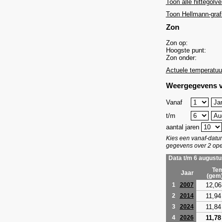
Toon alle hittegolve
Toon Hellmann-graf
Zon
Zon op:
Hoogste punt:
Zon onder:
Actuele temperatuu
Weergegevens v
Vanaf
t/m
aantal jaren
Kies een vanaf-dat
gegevens over 2 ope
Data t/m 6 augustu
Tem
Jaar
(gem
12,06
1
2007
11,94
2
2014
11,84
3
2024
11,78
4
2026