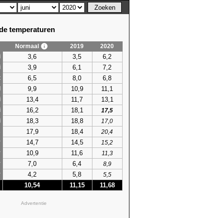
e temperaturen
Normaal
2019
2020
3,6
3,5
6,2
i
3,9
6,1
7,2
i
6,5
8,0
6,8
t
9,9
10,9
11,1
l
13,4
11,7
13,1
i
16,2
18,1
i
17,5
18,3
18,8
i
17,0
17,9
18,4
s
20,4
14,7
14,5
r
15,2
10,9
11,6
r
11,3
7,0
6,4
r
8,9
4,2
5,8
r
5,5
10,54
11,15
11,68
Advertentie