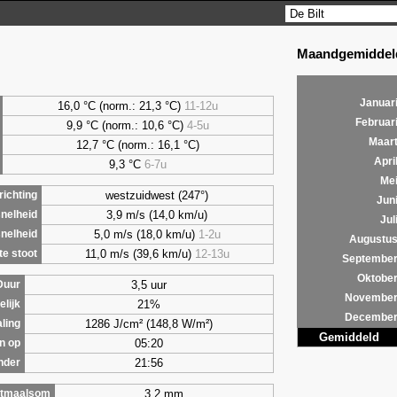
Maandgemiddeld
Januar
16,0 °C (norm.: 21,3 °C)
11-12u
Februar
9,9
°C (norm.: 10,6 °C)
4-5u
Maar
12,7 °C (norm.: 16,1 °C)
Apri
9,3
°C
6-7u
Me
westzuidwest (247°)
ichting
Jun
3,9 m/s (14,0 km/u)
nelheid
Jul
5,0 m/s (18,0 km/u)
1-2u
nelheid
Augustu
11,0 m/s (39,6 km/u)
12-13u
e stoot
Septembe
Oktobe
3,5 uur
Duur
Novembe
21%
lijk
Decembe
1286 J/cm² (148,8 W/m²)
aling
Gemiddeld
05:20
n op
21:56
nder
3,2 mm
tmaalsom