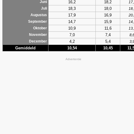
16,2
18,2
Juni
17,
18,3
18,0
Juli
18,
17,9
16,9
Augustus
20,
14,7
15,9
September
14,
10,9
11,6
Oktober
13,
7,0
7,4
November
8,
4,2
5,4
December
3,
Gemiddeld
10,54
10,45
11,
Advertentie