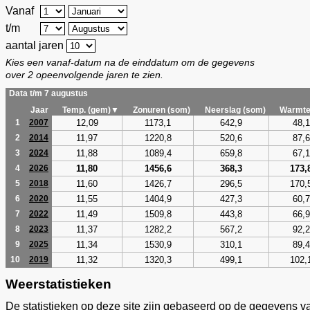
Vanaf
t/m
aantal jaren
Kies een vanaf-datum na de einddatum om de gegevens
over 2 opeenvolgende jaren te zien.
Data t/m 7 augustus
Jaar
Temp. (gem)▼
Zonuren (som)
Neerslag (som)
Warmte
12,09
1173,1
642,9
48,1
1
2007
11,97
1220,8
520,6
87,6
2
2014
11,88
1089,4
659,8
67,1
3
2024
11,80
1456,6
368,3
173,
4
2026
11,60
1426,7
296,5
170,
5
2018
11,55
1404,9
427,3
60,7
6
2020
11,49
1509,8
443,8
66,9
7
2022
11,37
1282,2
567,2
92,2
8
2023
11,34
1530,9
310,1
89,4
9
2025
11,32
1320,3
499,1
102,
10
2019
Weerstatistieken
De statistieken op deze site zijn gebaseerd op de gegevens v