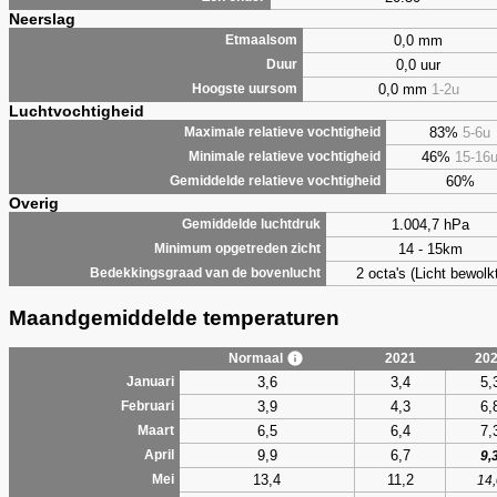
Neerslag
0,0 mm
Etmaalsom
0,0 uur
Duur
0,0 mm
1-2u
Hoogste uursom
Luchtvochtigheid
83%
5-6u
Maximale relatieve vochtigheid
46%
15-16
Minimale relatieve vochtigheid
60%
Gemiddelde relatieve vochtigheid
Overig
1.004,7 hPa
Gemiddelde luchtdruk
14 - 15km
Minimum opgetreden zicht
2 octa's (Licht bewolk
Bedekkingsgraad van de bovenlucht
Maandgemiddelde temperaturen
Normaal
2021
20
3,6
3,4
5,
Januari
3,9
4,3
6,
Februari
6,5
6,4
7,
Maart
9,9
6,7
April
9,
13,4
11,2
Mei
14,