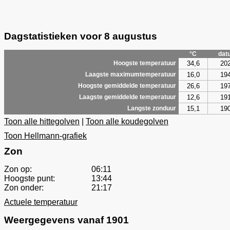
Dagstatistieken voor 8 augustus
°C
dat
34,6
20
Hoogste temperatuur
16,0
19
Laagste maximumtemperatuur
26,6
19
Hoogste gemiddelde temperatuur
12,6
19
Laagste gemiddelde temperatuur
15,1
19
Langste zonduur
Toon alle hittegolven
|
Toon alle koudegolven
Toon Hellmann-grafiek
Zon
Zon op:
06:11
Hoogste punt:
13:44
Zon onder:
21:17
Actuele temperatuur
Weergegevens vanaf 1901