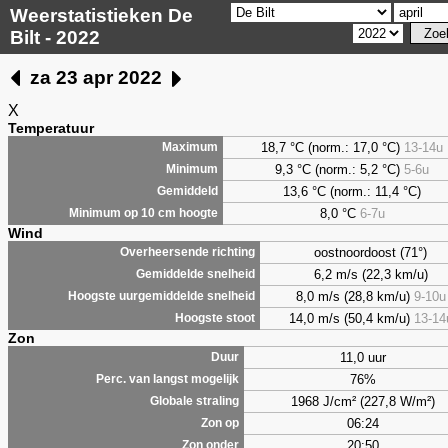
Weerstatistieken De
Bilt - 2022
za 23 apr 2022
X
Temperatuur
18,7 °C (norm.: 17,0 °C)
13-14u
Maximum
9,3
°C (norm.: 5,2 °C)
5-6u
Minimum
13,6 °C (norm.: 11,4 °C)
Gemiddeld
8,0
°C
6-7u
Minimum op 10 cm hoogte
Wind
oostnoordoost (71°)
Overheersende richting
6,2 m/s (22,3 km/u)
Gemiddelde snelheid
8,0 m/s (28,8 km/u)
9-10u
Hoogste uurgemiddelde snelheid
14,0 m/s (50,4 km/u)
13-14
Hoogste stoot
Zon
11,0 uur
Duur
76%
Perc. van langst mogelijk
1968 J/cm² (227,8 W/m²)
Globale straling
06:24
Zon op
20:50
Zon onder