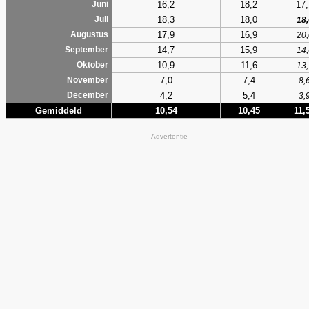
16,2
18,2
17,
Juni
18,3
18,0
Juli
18,
17,9
16,9
Augustus
20,
14,7
15,9
September
14,
10,9
11,6
Oktober
13,
7,0
7,4
November
8,
4,2
5,4
December
3,
Gemiddeld
10,54
10,45
11,
Advertentie