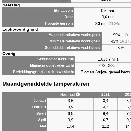
Neerslag
0,5 mm
Etmaalsom
0,6 uur
Duur
0,3 mm
23-24u
Hoogste uursom
Luchtvochtigheid
99%
1-2u
Maximale relatieve vochtigheid
43%
16-17
Minimale relatieve vochtigheid
69%
Gemiddelde relatieve vochtigheid
Overig
1.023,7 hPa
Gemiddelde luchtdruk
200 - 300m
Minimum opgetreden zicht
7 octa's (Vrijwel geheel bewol
Bedekkingsgraad van de bovenlucht
Maandgemiddelde temperaturen
Normaal
2021
20
3,6
3,4
5,
Januari
3,9
4,3
6,
Februari
6,5
6,4
7,
Maart
9,9
6,7
9,
April
13,4
11,2
14,
Mei