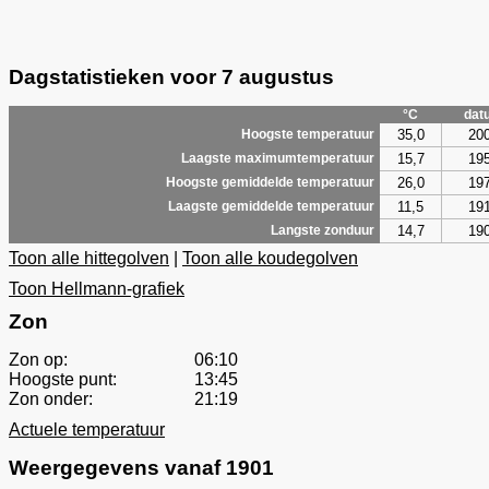
Dagstatistieken voor 7 augustus
°C
dat
35,0
20
Hoogste temperatuur
15,7
19
Laagste maximumtemperatuur
26,0
19
Hoogste gemiddelde temperatuur
11,5
19
Laagste gemiddelde temperatuur
14,7
19
Langste zonduur
Toon alle hittegolven
|
Toon alle koudegolven
Toon Hellmann-grafiek
Zon
Zon op:
06:10
Hoogste punt:
13:45
Zon onder:
21:19
Actuele temperatuur
Weergegevens vanaf 1901