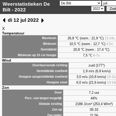
Weerstatistieken De
Bilt - 2022
di 12 jul 2022
X
Temperatuur
26,8 °C (norm.: 21,9 °C)
13-14u
Maximum
10,5 °C (norm.: 12,7 °C)
4-5u
Minimum
20,8 °C (norm.: 17,4 °C)
Gemiddeld
7,5
°C
6-7u
Minimum op 10 cm hoogte
Wind
zuid (177°)
Overheersende richting
1,9 m/s (6,8 km/u)
Gemiddelde snelheid
3,0 m/s (10,8 km/u)
10-11
Hoogste uurgemiddelde snelheid
6,0 m/s (21,6 km/u)
13-14
Hoogste stoot
Zon
7,2 uur
Duur
44%
Perc. van langst mogelijk
2189 J/cm² (253,4 W/m²)
Globale straling
05:33
Zon op
21:56
Zon onder