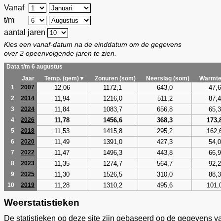
Vanaf
t/m
aantal jaren
Kies een vanaf-datum na de einddatum om de gegevens
over 2 opeenvolgende jaren te zien.
Data t/m 6 augustus
Jaar
Temp. (gem)▼
Zonuren (som)
Neerslag (som)
Warmte
12,06
1172,1
643,0
47,6
1
2007
11,94
1216,0
511,2
87,4
2
2014
11,84
1083,7
656,8
65,3
3
2024
11,78
1456,6
368,3
173,
4
2026
11,53
1415,8
295,2
162,
5
2018
11,49
1391,0
427,3
54,0
6
2020
11,47
1496,3
443,8
66,9
7
2022
11,35
1274,7
564,7
92,2
8
2023
11,30
1526,5
310,0
88,3
9
2025
11,28
1310,2
495,6
101,
10
2019
Weerstatistieken
De statistieken op deze site zijn gebaseerd op de gegevens v