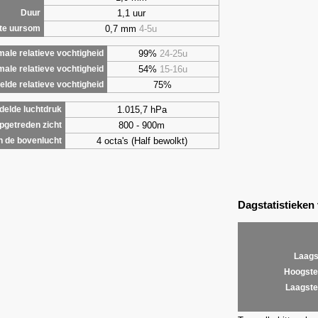
1,1 uur
Duur
0,7 mm
4-5u
te uursom
99%
24-25u
ale relatieve vochtigheid
54%
15-16u
male relatieve vochtigheid
75%
lde relatieve vochtigheid
1.015,7 hPa
elde luchtdruk
800 - 900m
getreden zicht
4 octa's (Half bewolkt)
 de bovenlucht
Dagstatistieken
Laags
Hoogste
Laagste