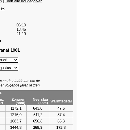
n
|
Toon alle koudegolven
iek
06:10
13:45
21:19
r
anaf 1901
um na de einddatum om de
envolgende jaren te zien.
s
p.
Zonuren
Neerslag
Warmtegetal
)▼
(som)
(som)
1172,1
643,0
47,6
1216,0
511,2
87,4
1083,7
656,8
65,3
1444,8
368,9
173,8