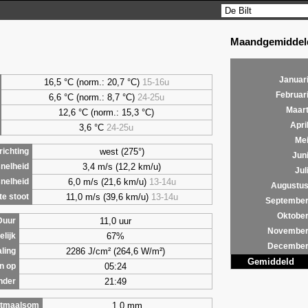
Maandgemiddeld
Januar
16,5 °C (norm.: 20,7 °C)
15-16u
Februar
6,6
°C (norm.: 8,7 °C)
24-25u
Maar
12,6 °C (norm.: 15,3 °C)
Apri
3,6
°C
24-25u
Me
west (275°)
ichting
Jun
3,4 m/s (12,2 km/u)
nelheid
Jul
6,0 m/s (21,6 km/u)
13-14u
nelheid
Augustu
11,0 m/s (39,6 km/u)
13-14u
e stoot
Septembe
Oktobe
11,0 uur
Duur
Novembe
67%
lijk
Decembe
2286 J/cm² (264,6 W/m²)
aling
Gemiddeld
05:24
n op
21:49
nder
1,0 mm
tmaalsom