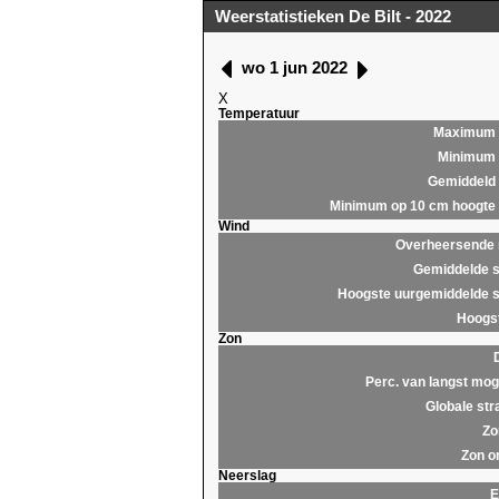
Weerstatistieken De Bilt - 2022
wo 1 jun 2022
X
Temperatuur
Maximum
Minimum
Gemiddeld
Minimum op 10 cm hoogte
Wind
Overheersende r
Gemiddelde s
Hoogste uurgemiddelde s
Hoogst
Zon
Perc. van langst moge
Globale str
Zo
Zon o
Neerslag
E