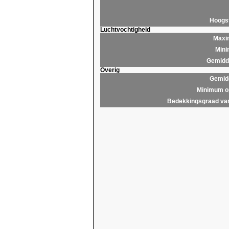
Hoogs
Luchtvochtigheid
Maxim
Mini
Gemidde
Overig
Gemidd
Minimum op
Bedekkingsgraad van