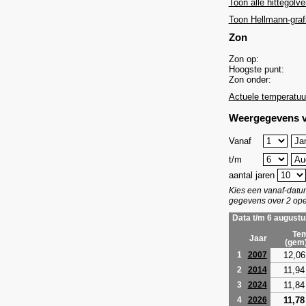
Toon alle hittegolve
Toon Hellmann-graf
Zon
Zon op:
Hoogste punt:
Zon onder:
Actuele temperatuu
Weergegevens v
Vanaf
t/m
aantal jaren
Kies een vanaf-dat
gegevens over 2 ope
Data t/m 6 augustu
Tem
Jaar
(gem
12,06
1
2007
11,94
2
2014
11,84
3
2024
11,78
4
2026