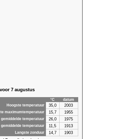
 voor 7 augustus
°C
datum
35,0
2003
Hoogste temperatuur
15,7
1955
te maximumtemperatuur
26,0
1975
 gemiddelde temperatuur
11,5
1913
 gemiddelde temperatuur
14,7
1903
Langste zonduur