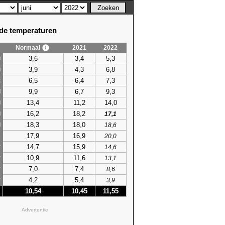
e temperaturen
Normaal
2021
2022
3,6
3,4
5,3
i
3,9
4,3
6,8
i
6,5
6,4
7,3
t
9,9
6,7
9,3
l
13,4
11,2
14,0
i
16,2
18,2
i
17,1
18,3
18,0
i
18,6
17,9
16,9
s
20,0
14,7
15,9
r
14,6
10,9
11,6
r
13,1
7,0
7,4
r
8,6
4,2
5,4
r
3,9
10,54
10,45
11,55
Advertentie