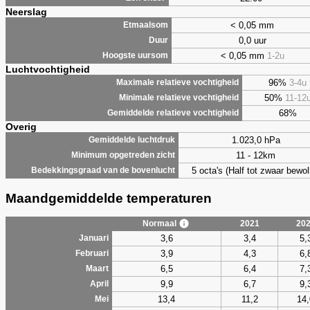
Neerslag
< 0,05 mm
Etmaalsom
0,0 uur
Duur
< 0,05 mm
1-2u
Hoogste uursom
Luchtvochtigheid
96%
3-4u
Maximale relatieve vochtigheid
50%
11-12
Minimale relatieve vochtigheid
68%
Gemiddelde relatieve vochtigheid
Overig
1.023,0 hPa
Gemiddelde luchtdruk
11 - 12km
Minimum opgetreden zicht
5 octa's (Half tot zwaar bewol
Bedekkingsgraad van de bovenlucht
Maandgemiddelde temperaturen
Normaal
2021
20
3,6
3,4
5,
Januari
3,9
4,3
6,
Februari
6,5
6,4
7,
Maart
9,9
6,7
9,
April
13,4
11,2
14,
Mei