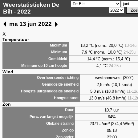
Weerstatistieken De
Bilt - 2022
ma 13 jun 2022
X
Temperatuur
18,2 °C (norm.: 20,0 °C)
13-14u
Maximum
7,9
°C (norm.: 10,0 °C)
24-25u
Minimum
14,4 °C (norm.: 15,4 °C)
Gemiddeld
4,1
°C
24-25u
Minimum op 10 cm hoogte
Wind
westnoordwest (300°)
Overheersende richting
2,8 m/s (10,1 km/u)
Gemiddelde snelheid
5,0 m/s (18,0 km/u)
11-12
Hoogste uurgemiddelde snelheid
13,0 m/s (46,8 km/u)
11-12
Hoogste stoot
Zon
10,7 uur
Duur
64%
Perc. van langst mogelijk
2371 J/cm² (274,4 W/m²)
Globale straling
05:18
Zon op
22:00
Zon onder