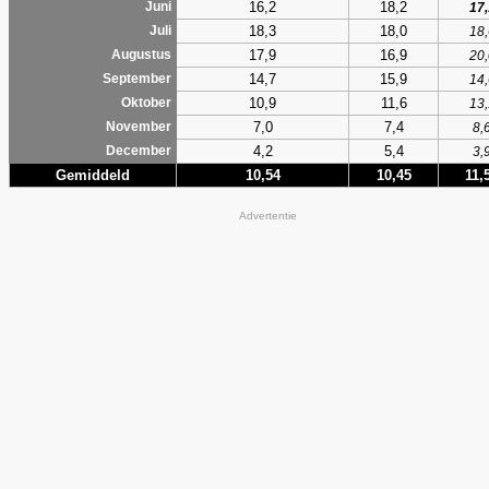
16,2
18,2
Juni
17,
18,3
18,0
Juli
18,
17,9
16,9
Augustus
20,
14,7
15,9
September
14,
10,9
11,6
Oktober
13,
7,0
7,4
November
8,
4,2
5,4
December
3,
Gemiddeld
10,54
10,45
11,
Advertentie