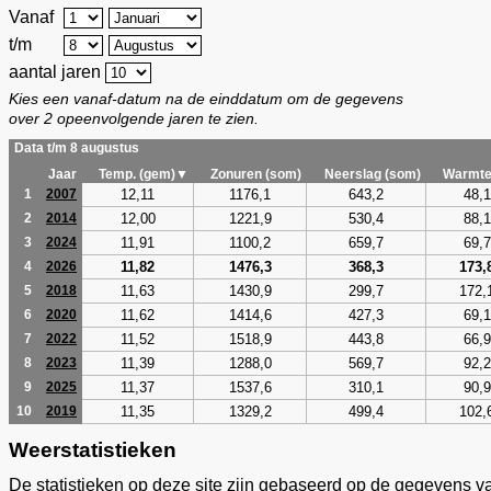
Vanaf
t/m
aantal jaren
Kies een vanaf-datum na de einddatum om de gegevens
over 2 opeenvolgende jaren te zien.
Data t/m 8 augustus
Jaar
Temp. (gem)▼
Zonuren (som)
Neerslag (som)
Warmte
12,11
1176,1
643,2
48,1
1
2007
12,00
1221,9
530,4
88,1
2
2014
11,91
1100,2
659,7
69,7
3
2024
11,82
1476,3
368,3
173,
4
2026
11,63
1430,9
299,7
172,
5
2018
11,62
1414,6
427,3
69,1
6
2020
11,52
1518,9
443,8
66,9
7
2022
11,39
1288,0
569,7
92,2
8
2023
11,37
1537,6
310,1
90,9
9
2025
11,35
1329,2
499,4
102,
10
2019
Weerstatistieken
De statistieken op deze site zijn gebaseerd op de gegevens v