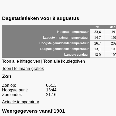
Dagstatistieken voor 9 augustus
°C
dat
33,4
19
Hoogste temperatuur
14,7
19
Laagste maximumtemperatuur
26,7
20
Hoogste gemiddelde temperatuur
13,1
19
Laagste gemiddelde temperatuur
13,9
19
Langste zonduur
Toon alle hittegolven
|
Toon alle koudegolven
Toon Hellmann-grafiek
Zon
Zon op:
06:13
Hoogste punt:
13:44
Zon onder:
21:16
Actuele temperatuur
Weergegevens vanaf 1901