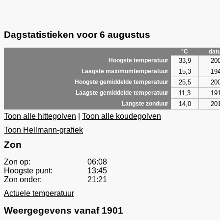
Dagstatistieken voor 6 augustus
°C
dat
33,9
20
Hoogste temperatuur
15,3
19
Laagste maximumtemperatuur
25,5
20
Hoogste gemiddelde temperatuur
11,3
19
Laagste gemiddelde temperatuur
14,0
20
Langste zonduur
Toon alle hittegolven
|
Toon alle koudegolven
Toon Hellmann-grafiek
Zon
Zon op:
06:08
Hoogste punt:
13:45
Zon onder:
21:21
Actuele temperatuur
Weergegevens vanaf 1901