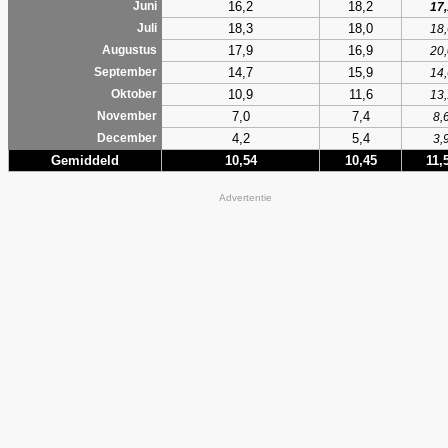
16,2
18,2
Juni
17,
18,3
18,0
Juli
18,
17,9
16,9
Augustus
20,
14,7
15,9
September
14,
10,9
11,6
Oktober
13,
7,0
7,4
November
8,
4,2
5,4
December
3,
Gemiddeld
10,54
10,45
11,
Advertentie