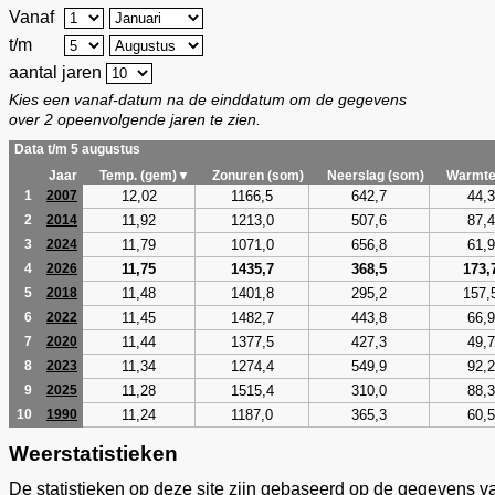
Vanaf
t/m
aantal jaren
Kies een vanaf-datum na de einddatum om de gegevens
over 2 opeenvolgende jaren te zien.
Data t/m 5 augustus
Jaar
Temp. (gem)▼
Zonuren (som)
Neerslag (som)
Warmte
12,02
1166,5
642,7
44,3
1
2007
11,92
1213,0
507,6
87,4
2
2014
11,79
1071,0
656,8
61,9
3
2024
11,75
1435,7
368,5
173,
4
2026
11,48
1401,8
295,2
157,
5
2018
11,45
1482,7
443,8
66,9
6
2022
11,44
1377,5
427,3
49,7
7
2020
11,34
1274,4
549,9
92,2
8
2023
11,28
1515,4
310,0
88,3
9
2025
11,24
1187,0
365,3
60,5
10
1990
Weerstatistieken
De statistieken op deze site zijn gebaseerd op de gegevens v