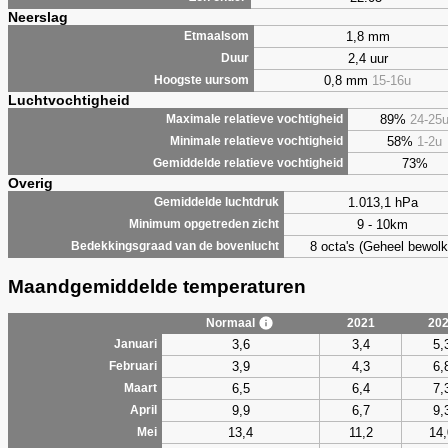
Neerslag
1,8 mm
Etmaalsom
2,4 uur
Duur
0,8 mm
15-16u
Hoogste uursom
Luchtvochtigheid
89%
24-25
Maximale relatieve vochtigheid
58%
1-2u
Minimale relatieve vochtigheid
73%
Gemiddelde relatieve vochtigheid
Overig
1.013,1 hPa
Gemiddelde luchtdruk
9 - 10km
Minimum opgetreden zicht
8 octa's (Geheel bewolk
Bedekkingsgraad van de bovenlucht
Maandgemiddelde temperaturen
Normaal
2021
20
3,6
3,4
5,
Januari
3,9
4,3
6,
Februari
6,5
6,4
7,
Maart
9,9
6,7
9,
April
13,4
11,2
14,
Mei