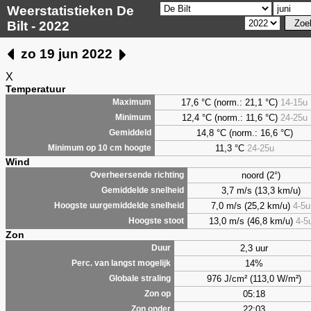
Weerstatistieken De
Bilt - 2022
zo 19 jun 2022
X
Temperatuur
17,6 °C (norm.: 21,1 °C)
14-15u
Maximum
12,4 °C (norm.: 11,6 °C)
24-25u
Minimum
14,8 °C (norm.: 16,6 °C)
Gemiddeld
11,3 °C
24-25u
Minimum op 10 cm hoogte
Wind
noord (2°)
Overheersende richting
3,7 m/s (13,3 km/u)
Gemiddelde snelheid
7,0 m/s (25,2 km/u)
4-5u
Hoogste uurgemiddelde snelheid
13,0 m/s (46,8 km/u)
4-5
Hoogste stoot
Zon
2,3 uur
Duur
14%
Perc. van langst mogelijk
976 J/cm² (113,0 W/m²)
Globale straling
05:18
Zon op
22:03
Zon onder