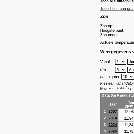
Toon alle hittegolve
Toon Hellmann-graf
Zon
Zon op:
Hoogste punt:
Zon onder:
Actuele temperatuu
Weergegevens v
Vanaf
t/m
aantal jaren
Kies een vanaf-dat
gegevens over 2 ope
Data t/m 6 augustu
Tem
Jaar
(gem
12,06
1
2007
11,94
2
2014
11,84
3
2024
11,78
4
2026