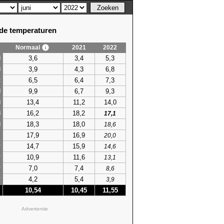
e temperaturen
Normaal
2021
2022
3,6
3,4
5,3
i
3,9
4,3
6,8
i
6,5
6,4
7,3
t
9,9
6,7
9,3
l
13,4
11,2
14,0
i
16,2
18,2
i
17,1
18,3
18,0
i
18,6
17,9
16,9
s
20,0
14,7
15,9
r
14,6
10,9
11,6
r
13,1
7,0
7,4
r
8,6
4,2
5,4
r
3,9
10,54
10,45
11,55
Advertentie