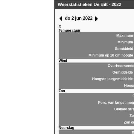
Weerstatistieken De Bilt - 2022
do 2 jun 2022
X
Temperatuur
Maximum
Minimum
Gemiddeld
Minimum op 10 cm hoogte
Wind
Overheersende 
Gemiddelde 
Hoogste uurgemiddelde 
Hoogs
Zon
Perc. van langst moge
Globale str
Zo
Zon o
Neerslag
E