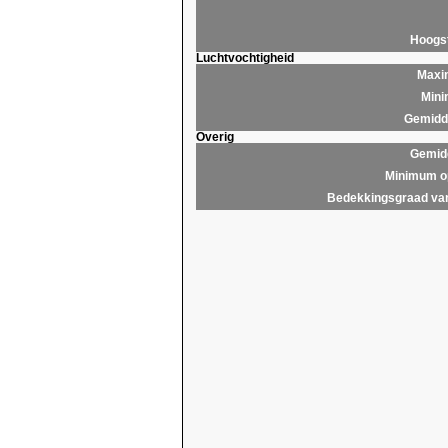
Hoogs
Luchtvochtigheid
Maxim
Mini
Gemidde
Overig
Gemidd
Minimum op
Bedekkingsgraad van