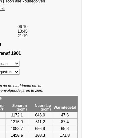
n
|
Toon alle koudegolven
iek
06:10
13:45
21:19
r
anaf 1901
um na de einddatum om de
envolgende jaren te zien.
s
p.
Zonuren
Neerslag
Warmtegetal
)▼
(som)
(som)
1172,1
643,0
47,6
1216,0
511,2
87,4
1083,7
656,8
65,3
1456,6
368,3
173,8