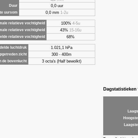
0,0 uur
Duur
0,0 mm
1-2u
te uursom
100%
4-5u
ale relatieve vochtigheid
43%
15-16u
male relatieve vochtigheid
68%
lde relatieve vochtigheid
1.021,1 hPa
elde luchtdruk
300 - 400m
getreden zicht
3 octa's (Half bewolkt)
 de bovenlucht
Dagstatistieken
Laags
Hoogste
Laagste