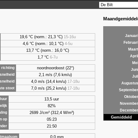
Maandgemiddeld
Januar
19,6 °C (norm.: 21,3 °C)
15-16u
Februar
4,6
°C (norm.: 10,1 °C)
4-5u
Maar
13,7 °C (norm.: 16,0 °C)
Apri
1,7
°C
6-7u
Me
noordnoordoost (22°)
richting
Jun
2,1 m/s (7,6 km/u)
snelheid
Jul
4,0 m/s (14,4 km/u)
17-18u
snelheid
Augustu
7,0 m/s (25,2 km/u)
17-18u
te stoot
Septembe
Oktobe
13,5 uur
Duur
Novembe
82%
lijk
Decembe
2699 J/cm² (312,4 W/m²)
aling
Gemiddeld
05:23
n op
21:50
nder
0,0 mm
tmaalsom