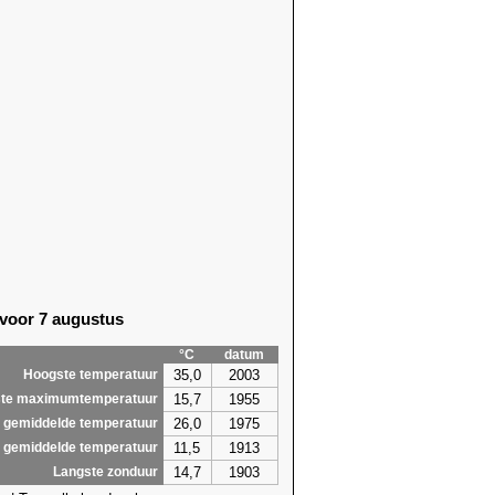
 voor 7 augustus
°C
datum
35,0
2003
Hoogste temperatuur
15,7
1955
te maximumtemperatuur
26,0
1975
 gemiddelde temperatuur
11,5
1913
 gemiddelde temperatuur
14,7
1903
Langste zonduur