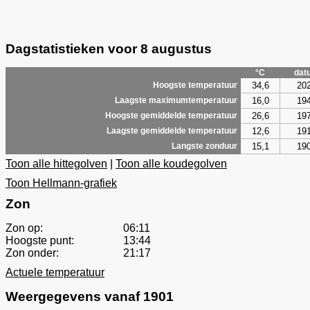
Dagstatistieken voor 8 augustus
°C
dat
34,6
20
Hoogste temperatuur
16,0
19
Laagste maximumtemperatuur
26,6
19
Hoogste gemiddelde temperatuur
12,6
19
Laagste gemiddelde temperatuur
15,1
19
Langste zonduur
Toon alle hittegolven
|
Toon alle koudegolven
Toon Hellmann-grafiek
Zon
Zon op:
06:11
Hoogste punt:
13:44
Zon onder:
21:17
Actuele temperatuur
Weergegevens vanaf 1901