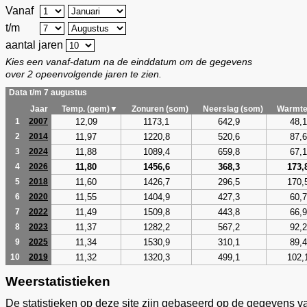
Vanaf
t/m
aantal jaren
Kies een vanaf-datum na de einddatum om de gegevens
over 2 opeenvolgende jaren te zien.
Data t/m 7 augustus
Jaar
Temp. (gem)▼
Zonuren (som)
Neerslag (som)
Warmte
12,09
1173,1
642,9
48,1
1
2007
11,97
1220,8
520,6
87,6
2
2014
11,88
1089,4
659,8
67,1
3
2024
11,80
1456,6
368,3
173,
4
2026
11,60
1426,7
296,5
170,
5
2018
11,55
1404,9
427,3
60,7
6
2020
11,49
1509,8
443,8
66,9
7
2022
11,37
1282,2
567,2
92,2
8
2023
11,34
1530,9
310,1
89,4
9
2025
11,32
1320,3
499,1
102,
10
2019
Weerstatistieken
De statistieken op deze site zijn gebaseerd op de gegevens v