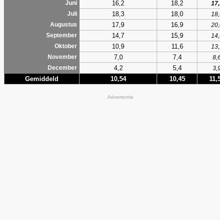
16,2
18,2
Juni
17,
18,3
18,0
Juli
18,
17,9
16,9
Augustus
20,
14,7
15,9
September
14,
10,9
11,6
Oktober
13,
7,0
7,4
November
8,
4,2
5,4
December
3,
Gemiddeld
10,54
10,45
11,
Advertentie