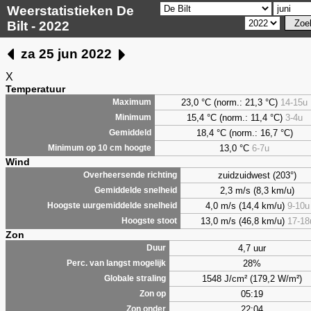
Weerstatistieken De
Bilt - 2022
za 25 jun 2022
X
Temperatuur
23,0 °C (norm.: 21,3 °C)
14-15u
Maximum
15,4 °C (norm.: 11,4 °C)
3-4u
Minimum
18,4 °C (norm.: 16,7 °C)
Gemiddeld
13,0 °C
6-7u
Minimum op 10 cm hoogte
Wind
zuidzuidwest (203°)
Overheersende richting
2,3 m/s (8,3 km/u)
Gemiddelde snelheid
4,0 m/s (14,4 km/u)
9-10u
Hoogste uurgemiddelde snelheid
13,0 m/s (46,8 km/u)
17-18
Hoogste stoot
Zon
4,7 uur
Duur
28%
Perc. van langst mogelijk
1548 J/cm² (179,2 W/m²)
Globale straling
05:19
Zon op
22:04
Zon onder