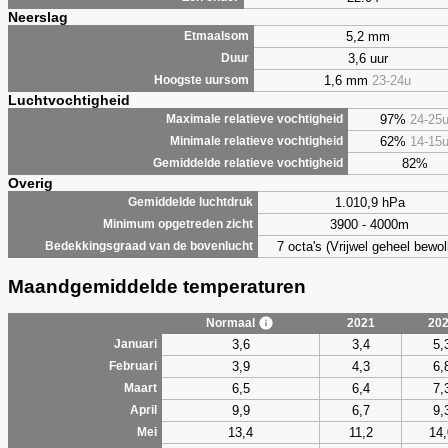
Neerslag
5,2 mm
Etmaalsom
3,6 uur
Duur
1,6 mm
23-24u
Hoogste uursom
Luchtvochtigheid
97%
24-25
Maximale relatieve vochtigheid
62%
14-15
Minimale relatieve vochtigheid
82%
Gemiddelde relatieve vochtigheid
Overig
1.010,9 hPa
Gemiddelde luchtdruk
3900 - 4000m
Minimum opgetreden zicht
7 octa's (Vrijwel geheel bewol
Bedekkingsgraad van de bovenlucht
Maandgemiddelde temperaturen
Normaal
2021
20
3,6
3,4
5,
Januari
3,9
4,3
6,
Februari
6,5
6,4
7,
Maart
9,9
6,7
9,
April
13,4
11,2
14,
Mei