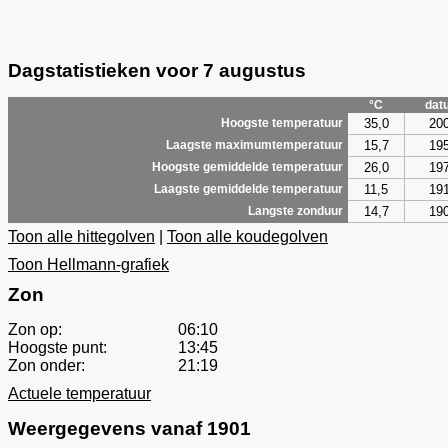
Dagstatistieken voor 7 augustus
°C
dat
35,0
20
Hoogste temperatuur
15,7
19
Laagste maximumtemperatuur
26,0
19
Hoogste gemiddelde temperatuur
11,5
19
Laagste gemiddelde temperatuur
14,7
19
Langste zonduur
Toon alle hittegolven
|
Toon alle koudegolven
Toon Hellmann-grafiek
Zon
Zon op:
06:10
Hoogste punt:
13:45
Zon onder:
21:19
Actuele temperatuur
Weergegevens vanaf 1901