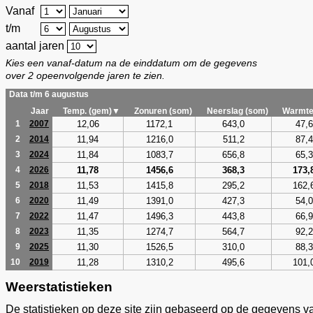
Vanaf
t/m
aantal jaren
Kies een vanaf-datum na de einddatum om de gegevens
over 2 opeenvolgende jaren te zien.
Data t/m 6 augustus
Jaar
Temp. (gem)▼
Zonuren (som)
Neerslag (som)
Warmte
12,06
1172,1
643,0
47,6
1
2007
11,94
1216,0
511,2
87,4
2
2014
11,84
1083,7
656,8
65,3
3
2024
11,78
1456,6
368,3
173,
4
2026
11,53
1415,8
295,2
162,
5
2018
11,49
1391,0
427,3
54,0
6
2020
11,47
1496,3
443,8
66,9
7
2022
11,35
1274,7
564,7
92,2
8
2023
11,30
1526,5
310,0
88,3
9
2025
11,28
1310,2
495,6
101,
10
2019
Weerstatistieken
De statistieken op deze site zijn gebaseerd op de gegevens v