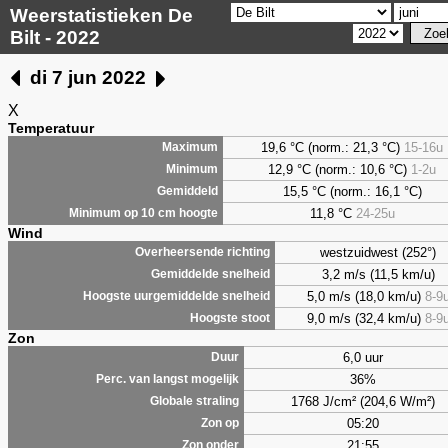
Weerstatistieken De
Bilt - 2022
di 7 jun 2022
X
Temperatuur
19,6 °C (norm.: 21,3 °C)
15-16u
Maximum
12,9 °C (norm.: 10,6 °C)
1-2u
Minimum
15,5 °C (norm.: 16,1 °C)
Gemiddeld
11,8 °C
24-25u
Minimum op 10 cm hoogte
Wind
westzuidwest (252°)
Overheersende richting
3,2 m/s (11,5 km/u)
Gemiddelde snelheid
5,0 m/s (18,0 km/u)
8-9
Hoogste uurgemiddelde snelheid
9,0 m/s (32,4 km/u)
8-9
Hoogste stoot
Zon
6,0 uur
Duur
36%
Perc. van langst mogelijk
1768 J/cm² (204,6 W/m²)
Globale straling
05:20
Zon op
21:55
Zon onder