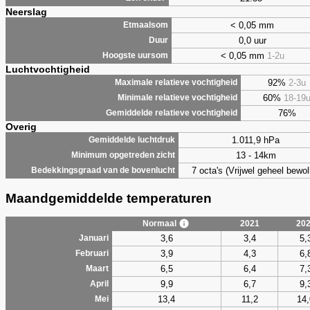
Neerslag
< 0,05 mm
Etmaalsom
0,0 uur
Duur
< 0,05 mm
1-2u
Hoogste uursom
Luchtvochtigheid
92%
2-3u
Maximale relatieve vochtigheid
60%
18-19
Minimale relatieve vochtigheid
76%
Gemiddelde relatieve vochtigheid
Overig
1.011,9 hPa
Gemiddelde luchtdruk
13 - 14km
Minimum opgetreden zicht
7 octa's (Vrijwel geheel bewol
Bedekkingsgraad van de bovenlucht
Maandgemiddelde temperaturen
Normaal
2021
20
3,6
3,4
5,
Januari
3,9
4,3
6,
Februari
6,5
6,4
7,
Maart
9,9
6,7
9,
April
13,4
11,2
14,
Mei