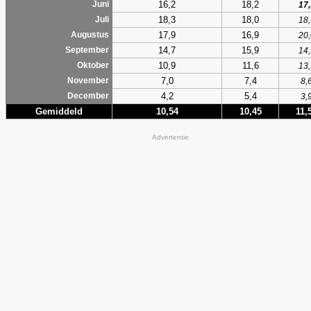
16,2
18,2
Juni
17,
18,3
18,0
Juli
18,
17,9
16,9
Augustus
20,
14,7
15,9
September
14,
10,9
11,6
Oktober
13,
7,0
7,4
November
8,
4,2
5,4
December
3,
Gemiddeld
10,54
10,45
11,
Advertentie