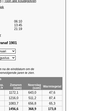
n
|
Toon alle koudegolven
iek
06:10
13:45
21:19
r
anaf 1901
um na de einddatum om de
envolgende jaren te zien.
s
p.
Zonuren
Neerslag
Warmtegetal
)▼
(som)
(som)
1172,1
643,0
47,6
1216,0
511,2
87,4
1083,7
656,8
65,3
1456,6
368,9
173,8