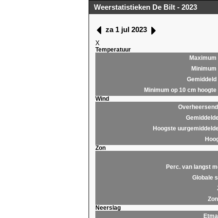
Weerstatistieken De Bilt - 2023
za 1 jul 2023
X
Temperatuur
Maximum
Minimum
Gemiddeld
Minimum op 10 cm hoogte
Wind
Overheersende
Gemiddelde
Hoogste uurgemiddelde
Hoog
Zon
Perc. van langst m
Globale s
Zon
Neerslag
Etma