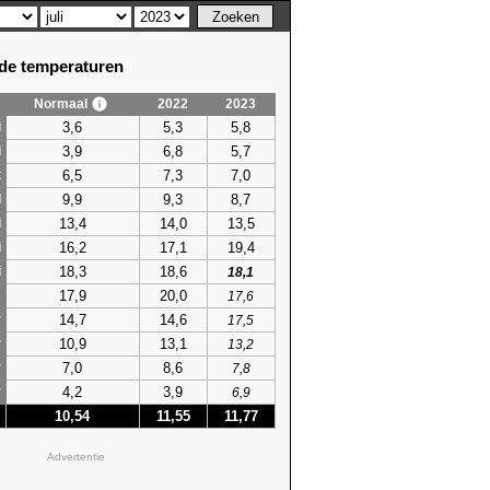
e temperaturen
Normaal
2022
2023
3,6
5,3
5,8
i
3,9
6,8
5,7
i
6,5
7,3
7,0
t
9,9
9,3
8,7
l
13,4
14,0
13,5
i
16,2
17,1
19,4
i
18,3
18,6
i
18,1
17,9
20,0
s
17,6
14,7
14,6
r
17,5
10,9
13,1
r
13,2
7,0
8,6
r
7,8
4,2
3,9
r
6,9
10,54
11,55
11,77
Advertentie