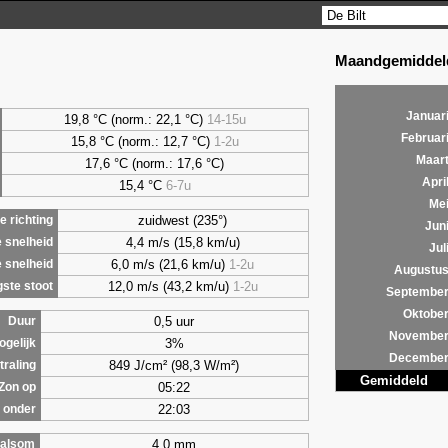
Maandgemiddeld
Januar
19,8 °C (norm.: 22,1 °C)
14-15u
Februar
15,8 °C (norm.: 12,7 °C)
1-2u
Maar
17,6 °C (norm.: 17,6 °C)
Apri
15,4 °C
6-7u
Me
zuidwest (235°)
 richting
Jun
4,4 m/s (15,8 km/u)
 snelheid
Jul
6,0 m/s (21,6 km/u)
1-2u
 snelheid
Augustu
12,0 m/s (43,2 km/u)
1-2u
ste stoot
Septembe
Oktobe
0,5 uur
Duur
Novembe
3%
ogelijk
Decembe
849 J/cm² (98,3 W/m²)
traling
Gemiddeld
05:22
Zon op
22:03
 onder
4,0 mm
alsom