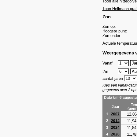
Toon alle hittegolve
Toon Hellmann-graf
Zon
Zon op:
Hoogste punt:
Zon onder:
Actuele temperatuu
Weergegevens v
Vanaf
t/m
aantal jaren
Kies een vanaf-dat
gegevens over 2 ope
Data t/m 6 augustu
Tem
Jaar
(gem
12,06
1
2007
11,94
2
2014
11,84
3
2024
11,78
4
2026