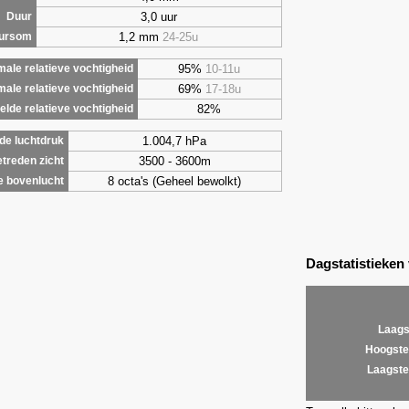
3,0 uur
Duur
1,2 mm
24-25u
uursom
95%
10-11u
ale relatieve vochtigheid
69%
17-18u
male relatieve vochtigheid
82%
lde relatieve vochtigheid
1.004,7 hPa
de luchtdruk
3500 - 3600m
treden zicht
8 octa's (Geheel bewolkt)
e bovenlucht
Dagstatistieken
Laags
Hoogste
Laagste