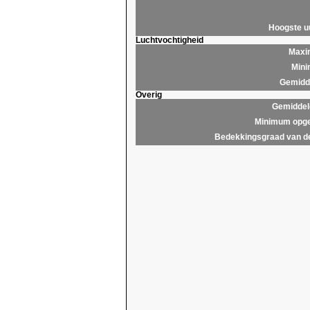
Hoogste 
Luchtvochtigheid
Maxim
Mini
Gemidde
Overig
Gemiddel
Minimum opge
Bedekkingsgraad van d