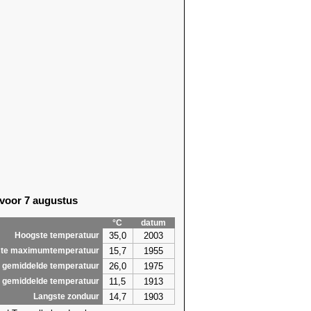
 voor 7 augustus
°C
datum
35,0
2003
Hoogste temperatuur
15,7
1955
te maximumtemperatuur
26,0
1975
 gemiddelde temperatuur
11,5
1913
 gemiddelde temperatuur
14,7
1903
Langste zonduur