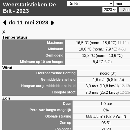
Weerstatistieken De
Bilt - 2023
do 11 mei 2023
X
Temperatuur
16,5 °C (norm.: 18,6 °C)
11-12u
Maximum
10,0 °C (norm.: 7,9 °C)
4-5u
Minimum
13,2 °C (norm.: 13,6 °C)
Gemiddeld
8,4
°C
6-7u
Minimum op 10 cm hoogte
Wind
noord (8°)
Overheersende richting
1,6 m/s (5,8 km/u)
Gemiddelde snelheid
3,0 m/s (10,8 km/u)
12-13
Hoogste uurgemiddelde snelheid
7,0 m/s (25,2 km/u)
12-13
Hoogste stoot
Zon
1,0 uur
Duur
6%
Perc. van langst mogelijk
889 J/cm² (102,9 W/m²)
Globale straling
05:51
Zon op
21:20
Zon onder