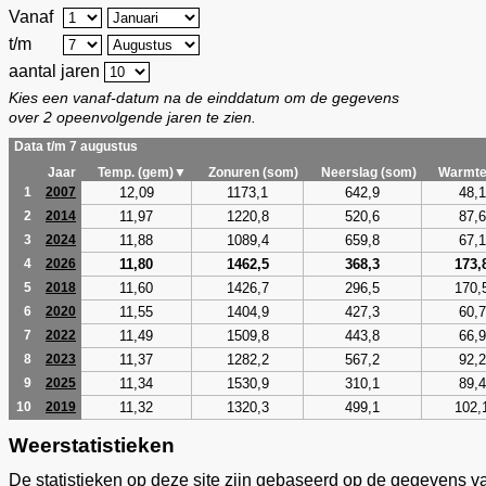
Vanaf
t/m
aantal jaren
Kies een vanaf-datum na de einddatum om de gegevens
over 2 opeenvolgende jaren te zien.
Data t/m 7 augustus
Jaar
Temp. (gem)▼
Zonuren (som)
Neerslag (som)
Warmte
12,09
1173,1
642,9
48,1
1
2007
11,97
1220,8
520,6
87,6
2
2014
11,88
1089,4
659,8
67,1
3
2024
11,80
1462,5
368,3
173,
4
2026
11,60
1426,7
296,5
170,
5
2018
11,55
1404,9
427,3
60,7
6
2020
11,49
1509,8
443,8
66,9
7
2022
11,37
1282,2
567,2
92,2
8
2023
11,34
1530,9
310,1
89,4
9
2025
11,32
1320,3
499,1
102,
10
2019
Weerstatistieken
De statistieken op deze site zijn gebaseerd op de gegevens v