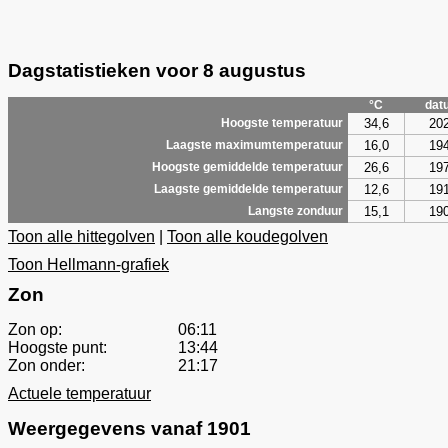
Dagstatistieken voor 8 augustus
°C
dat
34,6
20
Hoogste temperatuur
16,0
19
Laagste maximumtemperatuur
26,6
19
Hoogste gemiddelde temperatuur
12,6
19
Laagste gemiddelde temperatuur
15,1
19
Langste zonduur
Toon alle hittegolven
|
Toon alle koudegolven
Toon Hellmann-grafiek
Zon
Zon op:
06:11
Hoogste punt:
13:44
Zon onder:
21:17
Actuele temperatuur
Weergegevens vanaf 1901