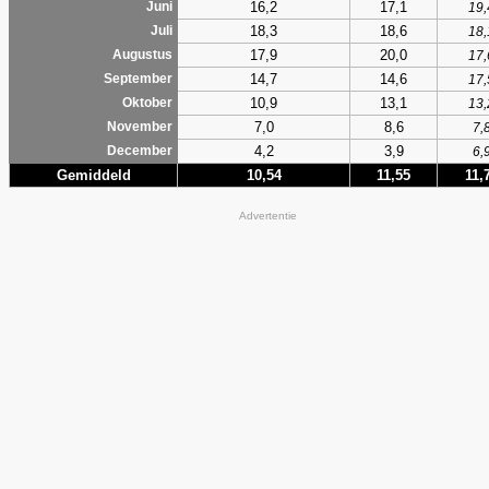
16,2
17,1
Juni
19,
18,3
18,6
Juli
18,
17,9
20,0
Augustus
17,
14,7
14,6
September
17,
10,9
13,1
Oktober
13,
7,0
8,6
November
7,
4,2
3,9
December
6,
Gemiddeld
10,54
11,55
11,
Advertentie