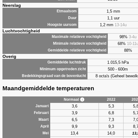
Neerslag
1,5 mm
Etmaalsom
1,1 uur
Duur
1,2 mm
13-14u
Hoogste uursom
Luchtvochtigheid
98%
3-4u
Maximale relatieve vochtigheid
68%
10-11
Minimale relatieve vochtigheid
88%
Gemiddelde relatieve vochtigheid
Overig
1.015,5 hPa
Gemiddelde luchtdruk
500 - 600m
Minimum opgetreden zicht
8 octa's (Geheel bewolk
Bedekkingsgraad van de bovenlucht
Maandgemiddelde temperaturen
Normaal
2022
202
3,6
5,3
5,
Januari
3,9
6,8
5,
Februari
6,5
7,3
7,
Maart
9,9
9,3
8,
April
13,4
14,0
Mei
13,