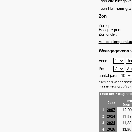
Toon alle hittegolve
Toon Hellmann-graf
Zon
Zon op:
Hoogste punt:
Zon onder:
Actuele temperatuu
Weergegevens v
Vanaf
t/m
aantal jaren
Kies een vanaf-dat
gegevens over 2 ope
Data t/m 7 augustu
Tem
Jaar
(gem
12,09
1
2007
11,97
2
2014
11,88
3
2024
11,80
4
2026