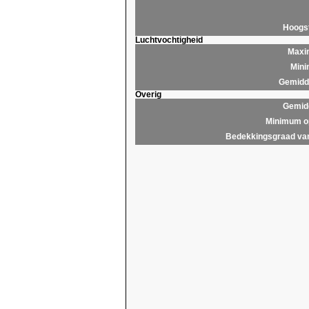
Hoogs
Luchtvochtigheid
Maxim
Mini
Gemidde
Overig
Gemidd
Minimum op
Bedekkingsgraad van