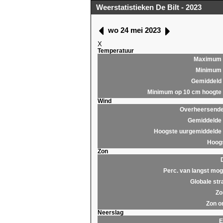
Weerstatistieken De Bilt - 2023
wo 24 mei 2023
X
Temperatuur
Maximum
Minimum
Gemiddeld
Minimum op 10 cm hoogte
Wind
Overheersende 
Gemiddelde 
Hoogste uurgemiddelde 
Hoogs
Zon
Perc. van langst moge
Globale str
Zo
Zon o
Neerslag
E