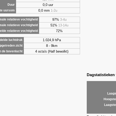
0,0 uur
Duur
0,0 mm
1-2u
te uursom
97%
3-4u
ale relatieve vochtigheid
51%
13-14u
male relatieve vochtigheid
72%
lde relatieve vochtigheid
1.024,9 hPa
elde luchtdruk
8 - 9km
getreden zicht
4 octa's (Half bewolkt)
 de bovenlucht
Dagstatistieken
Laags
Hoogste
Laagste