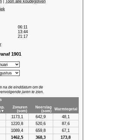
n
|
Toon alle koudegolven
iek
06:11
13:44
21:17
r
anaf 1901
um na de einddatum om de
envolgende jaren te zien.
s
p.
Zonuren
Neerslag
Warmtegetal
)▼
(som)
(som)
1173,1
642,9
48,1
1220,8
520,6
87,6
1089,4
659,8
67,1
1462,5
368,3
173,8