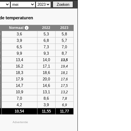
e temperaturen
Normaal
2022
2023
3,6
5,3
5,8
i
3,9
6,8
5,7
i
6,5
7,3
7,0
t
9,9
9,3
8,7
l
13,4
14,0
i
13,5
16,2
17,1
i
19,4
18,3
18,6
i
18,1
17,9
20,0
s
17,6
14,7
14,6
r
17,5
10,9
13,1
r
13,2
7,0
8,6
r
7,8
4,2
3,9
r
6,9
10,54
11,55
11,77
Advertentie