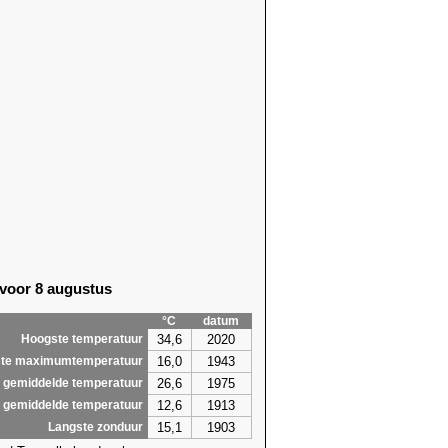
 voor 8 augustus
°C
datum
34,6
2020
Hoogste temperatuur
16,0
1943
te maximumtemperatuur
26,6
1975
 gemiddelde temperatuur
12,6
1913
 gemiddelde temperatuur
15,1
1903
Langste zonduur