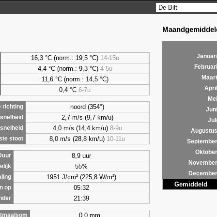
Maandgemiddeld
Januar
16,3 °C (norm.: 19,5 °C)
14-15u
Februar
4,4
°C (norm.: 9,3 °C)
4-5u
Maar
11,6 °C (norm.: 14,5 °C)
Apri
0,4
°C
6-7u
Me
noord (354°)
richting
Jun
2,7 m/s (9,7 km/u)
snelheid
Jul
4,0 m/s (14,4 km/u)
8-9u
snelheid
Augustu
8,0 m/s (28,8 km/u)
10-11u
te stoot
Septembe
Oktobe
8,9 uur
Duur
Novembe
55%
lijk
Decembe
1951 J/cm² (225,8 W/m²)
aling
Gemiddeld
05:32
n op
21:39
nder
0,0 mm
tmaalsom