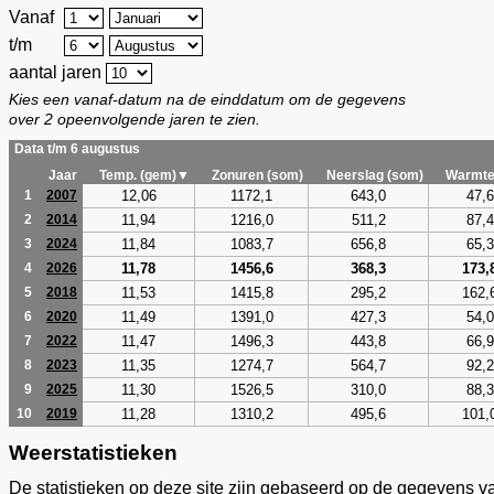
Vanaf
t/m
aantal jaren
Kies een vanaf-datum na de einddatum om de gegevens
over 2 opeenvolgende jaren te zien.
Data t/m 6 augustus
Jaar
Temp. (gem)▼
Zonuren (som)
Neerslag (som)
Warmte
12,06
1172,1
643,0
47,6
1
2007
11,94
1216,0
511,2
87,4
2
2014
11,84
1083,7
656,8
65,3
3
2024
11,78
1456,6
368,3
173,
4
2026
11,53
1415,8
295,2
162,
5
2018
11,49
1391,0
427,3
54,0
6
2020
11,47
1496,3
443,8
66,9
7
2022
11,35
1274,7
564,7
92,2
8
2023
11,30
1526,5
310,0
88,3
9
2025
11,28
1310,2
495,6
101,
10
2019
Weerstatistieken
De statistieken op deze site zijn gebaseerd op de gegevens v