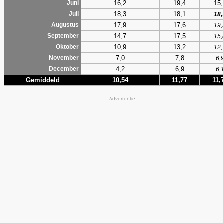
16,2
19,4
15,
Juni
18,3
18,1
Juli
18,
17,9
17,6
Augustus
19,
14,7
17,5
September
15,
10,9
13,2
Oktober
12,
7,0
7,8
November
6,
4,2
6,9
December
6,
Gemiddeld
10,54
11,77
11,
Advertentie