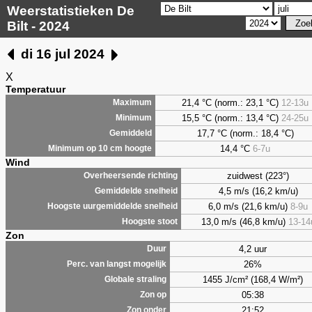
Weerstatistieken De
Bilt - 2024
di 16 jul 2024
X
Temperatuur
21,4 °C (norm.: 23,1 °C)
12-13u
Maximum
15,5 °C (norm.: 13,4 °C)
24-25u
Minimum
17,7 °C (norm.: 18,4 °C)
Gemiddeld
14,4 °C
6-7u
Minimum op 10 cm hoogte
Wind
zuidwest (223°)
Overheersende richting
4,5 m/s (16,2 km/u)
Gemiddelde snelheid
6,0 m/s (21,6 km/u)
8-9u
Hoogste uurgemiddelde snelheid
13,0 m/s (46,8 km/u)
13-14
Hoogste stoot
Zon
4,2 uur
Duur
26%
Perc. van langst mogelijk
1455 J/cm² (168,4 W/m²)
Globale straling
05:38
Zon op
21:52
Zon onder