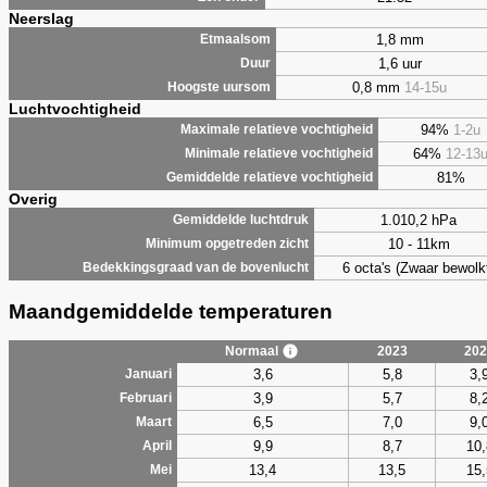
Neerslag
1,8 mm
Etmaalsom
1,6 uur
Duur
0,8 mm
14-15u
Hoogste uursom
Luchtvochtigheid
94%
1-2u
Maximale relatieve vochtigheid
64%
12-13
Minimale relatieve vochtigheid
81%
Gemiddelde relatieve vochtigheid
Overig
1.010,2 hPa
Gemiddelde luchtdruk
10 - 11km
Minimum opgetreden zicht
6 octa's (Zwaar bewolk
Bedekkingsgraad van de bovenlucht
Maandgemiddelde temperaturen
Normaal
2023
202
3,6
5,8
3,
Januari
3,9
5,7
8,
Februari
6,5
7,0
9,
Maart
9,9
8,7
10,
April
13,4
13,5
15,
Mei