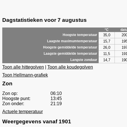
Dagstatistieken voor 7 augustus
°C
dat
35,0
20
Hoogste temperatuur
15,7
19
Laagste maximumtemperatuur
26,0
19
Hoogste gemiddelde temperatuur
11,5
19
Laagste gemiddelde temperatuur
14,7
19
Langste zonduur
Toon alle hittegolven
|
Toon alle koudegolven
Toon Hellmann-grafiek
Zon
Zon op:
06:10
Hoogste punt:
13:45
Zon onder:
21:19
Actuele temperatuur
Weergegevens vanaf 1901