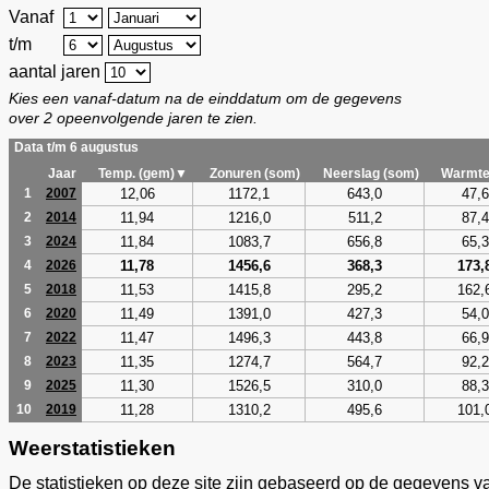
Vanaf
t/m
aantal jaren
Kies een vanaf-datum na de einddatum om de gegevens
over 2 opeenvolgende jaren te zien.
Data t/m 6 augustus
Jaar
Temp. (gem)▼
Zonuren (som)
Neerslag (som)
Warmte
12,06
1172,1
643,0
47,6
1
2007
11,94
1216,0
511,2
87,4
2
2014
11,84
1083,7
656,8
65,3
3
2024
11,78
1456,6
368,3
173,
4
2026
11,53
1415,8
295,2
162,
5
2018
11,49
1391,0
427,3
54,0
6
2020
11,47
1496,3
443,8
66,9
7
2022
11,35
1274,7
564,7
92,2
8
2023
11,30
1526,5
310,0
88,3
9
2025
11,28
1310,2
495,6
101,
10
2019
Weerstatistieken
De statistieken op deze site zijn gebaseerd op de gegevens v