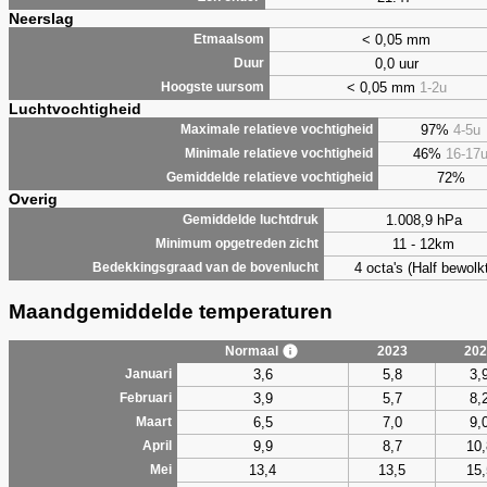
Neerslag
< 0,05 mm
Etmaalsom
0,0 uur
Duur
< 0,05 mm
1-2u
Hoogste uursom
Luchtvochtigheid
97%
4-5u
Maximale relatieve vochtigheid
46%
16-17
Minimale relatieve vochtigheid
72%
Gemiddelde relatieve vochtigheid
Overig
1.008,9 hPa
Gemiddelde luchtdruk
11 - 12km
Minimum opgetreden zicht
4 octa's (Half bewolkt
Bedekkingsgraad van de bovenlucht
Maandgemiddelde temperaturen
Normaal
2023
202
3,6
5,8
3,
Januari
3,9
5,7
8,
Februari
6,5
7,0
9,
Maart
9,9
8,7
10,
April
13,4
13,5
15,
Mei