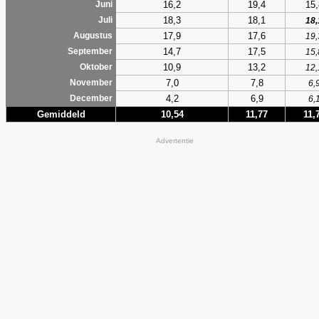
16,2
19,4
15,
Juni
18,3
18,1
Juli
18,
17,9
17,6
Augustus
19,
14,7
17,5
September
15,
10,9
13,2
Oktober
12,
7,0
7,8
November
6,
4,2
6,9
December
6,
Gemiddeld
10,54
11,77
11,
Advertentie