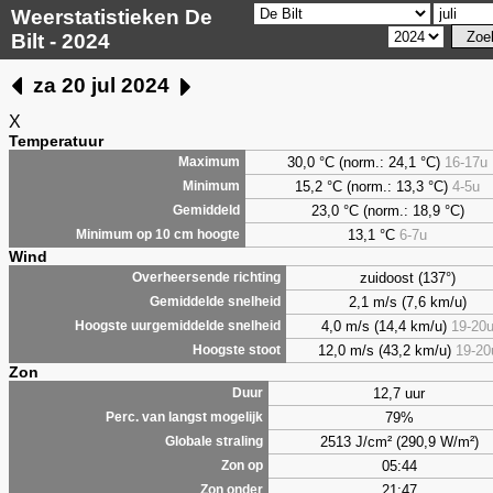
Weerstatistieken De
Bilt - 2024
za 20 jul 2024
X
Temperatuur
30,0 °C (norm.: 24,1 °C)
16-17u
Maximum
15,2 °C (norm.: 13,3 °C)
4-5u
Minimum
23,0 °C (norm.: 18,9 °C)
Gemiddeld
13,1 °C
6-7u
Minimum op 10 cm hoogte
Wind
zuidoost (137°)
Overheersende richting
2,1 m/s (7,6 km/u)
Gemiddelde snelheid
4,0 m/s (14,4 km/u)
19-20
Hoogste uurgemiddelde snelheid
12,0 m/s (43,2 km/u)
19-20
Hoogste stoot
Zon
12,7 uur
Duur
79%
Perc. van langst mogelijk
2513 J/cm² (290,9 W/m²)
Globale straling
05:44
Zon op
21:47
Zon onder