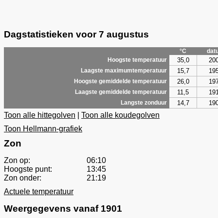
Dagstatistieken voor 7 augustus
°C
dat
35,0
20
Hoogste temperatuur
15,7
19
Laagste maximumtemperatuur
26,0
19
Hoogste gemiddelde temperatuur
11,5
19
Laagste gemiddelde temperatuur
14,7
19
Langste zonduur
Toon alle hittegolven
|
Toon alle koudegolven
Toon Hellmann-grafiek
Zon
Zon op:
06:10
Hoogste punt:
13:45
Zon onder:
21:19
Actuele temperatuur
Weergegevens vanaf 1901