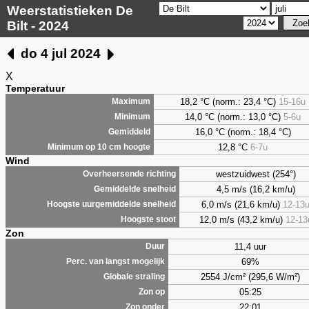
Weerstatistieken De
Bilt - 2024
do 4 jul 2024
X
Temperatuur
18,2 °C (norm.: 23,4 °C)
15-16u
Maximum
14,0 °C (norm.: 13,0 °C)
5-6u
Minimum
16,0 °C (norm.: 18,4 °C)
Gemiddeld
12,8 °C
6-7u
Minimum op 10 cm hoogte
Wind
westzuidwest (254°)
Overheersende richting
4,5 m/s (16,2 km/u)
Gemiddelde snelheid
6,0 m/s (21,6 km/u)
12-13
Hoogste uurgemiddelde snelheid
12,0 m/s (43,2 km/u)
12-13
Hoogste stoot
Zon
11,4 uur
Duur
69%
Perc. van langst mogelijk
2554 J/cm² (295,6 W/m²)
Globale straling
05:25
Zon op
22:01
Zon onder