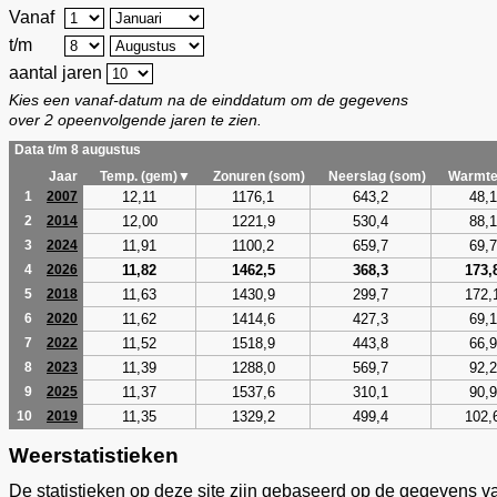
Vanaf
t/m
aantal jaren
Kies een vanaf-datum na de einddatum om de gegevens
over 2 opeenvolgende jaren te zien.
Data t/m 8 augustus
Jaar
Temp. (gem)▼
Zonuren (som)
Neerslag (som)
Warmte
12,11
1176,1
643,2
48,1
1
2007
12,00
1221,9
530,4
88,1
2
2014
11,91
1100,2
659,7
69,7
3
2024
11,82
1462,5
368,3
173,
4
2026
11,63
1430,9
299,7
172,
5
2018
11,62
1414,6
427,3
69,1
6
2020
11,52
1518,9
443,8
66,9
7
2022
11,39
1288,0
569,7
92,2
8
2023
11,37
1537,6
310,1
90,9
9
2025
11,35
1329,2
499,4
102,
10
2019
Weerstatistieken
De statistieken op deze site zijn gebaseerd op de gegevens v