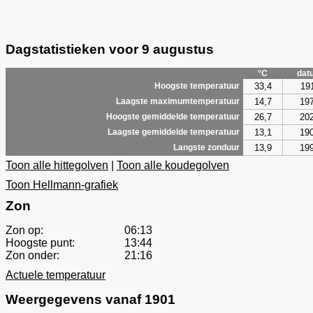
Dagstatistieken voor 9 augustus
°C
dat
33,4
19
Hoogste temperatuur
14,7
19
Laagste maximumtemperatuur
26,7
20
Hoogste gemiddelde temperatuur
13,1
19
Laagste gemiddelde temperatuur
13,9
19
Langste zonduur
Toon alle hittegolven
|
Toon alle koudegolven
Toon Hellmann-grafiek
Zon
Zon op:
06:13
Hoogste punt:
13:44
Zon onder:
21:16
Actuele temperatuur
Weergegevens vanaf 1901