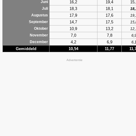
16,2
19,4
15,
Juni
18,3
18,1
Juli
18,
17,9
17,6
Augustus
19,
14,7
17,5
September
15,
10,9
13,2
Oktober
12,
7,0
7,8
November
6,
4,2
6,9
December
6,
Gemiddeld
10,54
11,77
11,
Advertentie