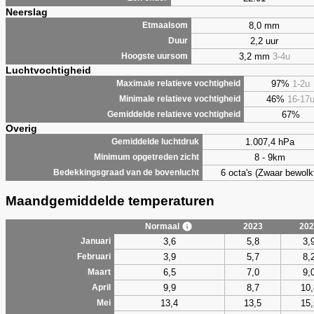
Neerslag
8,0 mm
Etmaalsom
2,2 uur
Duur
3,2 mm
3-4u
Hoogste uursom
Luchtvochtigheid
97%
1-2u
Maximale relatieve vochtigheid
46%
16-17
Minimale relatieve vochtigheid
67%
Gemiddelde relatieve vochtigheid
Overig
1.007,4 hPa
Gemiddelde luchtdruk
8 - 9km
Minimum opgetreden zicht
6 octa's (Zwaar bewolk
Bedekkingsgraad van de bovenlucht
Maandgemiddelde temperaturen
Normaal
2023
202
3,6
5,8
3,
Januari
3,9
5,7
8,
Februari
6,5
7,0
9,
Maart
9,9
8,7
10,
April
13,4
13,5
15,
Mei