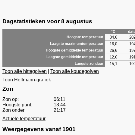
Dagstatistieken voor 8 augustus
°C
dat
34,6
20
Hoogste temperatuur
16,0
19
Laagste maximumtemperatuur
26,6
19
Hoogste gemiddelde temperatuur
12,6
19
Laagste gemiddelde temperatuur
15,1
19
Langste zonduur
Toon alle hittegolven
|
Toon alle koudegolven
Toon Hellmann-grafiek
Zon
Zon op:
06:11
Hoogste punt:
13:44
Zon onder:
21:17
Actuele temperatuur
Weergegevens vanaf 1901