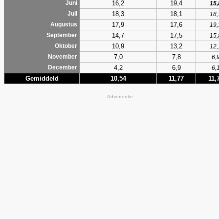
16,2
19,4
Juni
15,
18,3
18,1
Juli
18,
17,9
17,6
Augustus
19,
14,7
17,5
September
15,
10,9
13,2
Oktober
12,
7,0
7,8
November
6,
4,2
6,9
December
6,
Gemiddeld
10,54
11,77
11,
Advertentie