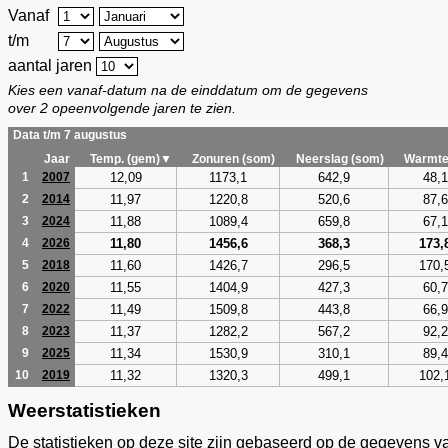
Vanaf
t/m
aantal jaren
Kies een vanaf-datum na de einddatum om de gegevens
over 2 opeenvolgende jaren te zien.
Data t/m 7 augustus
Jaar
Temp. (gem)▼
Zonuren (som)
Neerslag (som)
Warmte
12,09
1173,1
642,9
48,1
1
2007
11,97
1220,8
520,6
87,6
2
2014
11,88
1089,4
659,8
67,1
3
2024
11,80
1456,6
368,3
173,
4
2026
11,60
1426,7
296,5
170,
5
2018
11,55
1404,9
427,3
60,7
6
2020
11,49
1509,8
443,8
66,9
7
2022
11,37
1282,2
567,2
92,2
8
2023
11,34
1530,9
310,1
89,4
9
2025
11,32
1320,3
499,1
102,
10
2019
Weerstatistieken
De statistieken op deze site zijn gebaseerd op de gegevens v