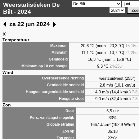
Weerstatistieken De
Bilt - 2024
za 22 jun 2024
X
Temperatuur
20,6 °C (norm.: 20,3 °C)
15-16u
Maximum
11,1 °C (norm.: 10,7 °C)
24-25u
Minimum
16,3 °C (norm.: 15,9 °C)
Gemiddeld
9,3
°C
24-25u
Minimum op 10 cm hoogte
Wind
westzuidwest (255°)
Overheersende richting
2,8 m/s (10,1 km/u)
Gemiddelde snelheid
4,0 m/s (14,4 km/u)
7-8
Hoogste uurgemiddelde snelheid
9,0 m/s (32,4 km/u)
7-8
Hoogste stoot
Zon
5,5 uur
Duur
33%
Perc. van langst mogelijk
1667 J/cm² (192,9 W/m²)
Globale straling
05:18
Zon op
22:04
Zon onder