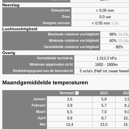
Neerslag
< 0,05 mm
Etmaalsom
0,0 uur
Duur
< 0,05 mm
1-2u
Hoogste uursom
Luchtvochtigheid
98%
24-25
Maximale relatieve vochtigheid
60%
15-16
Minimale relatieve vochtigheid
80%
Gemiddelde relatieve vochtigheid
Overig
1.013,3 hPa
Gemiddelde luchtdruk
1800 - 1900m
Minimum opgetreden zicht
5 octa's (Half tot zwaar bewol
Bedekkingsgraad van de bovenlucht
Maandgemiddelde temperaturen
Normaal
2023
202
3,6
5,8
3,
Januari
3,9
5,7
8,
Februari
6,5
7,0
9,
Maart
9,9
8,7
10,
April
13,4
13,5
15,
Mei