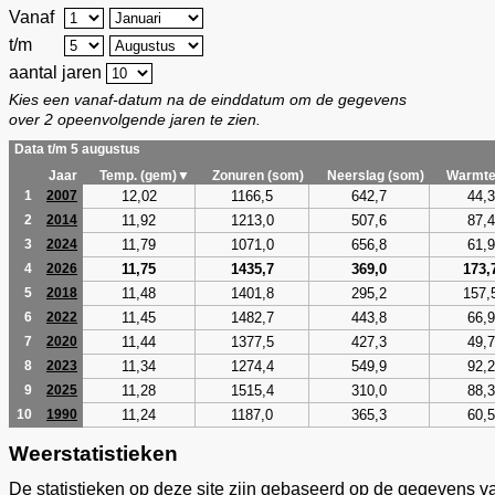
Vanaf
t/m
aantal jaren
Kies een vanaf-datum na de einddatum om de gegevens
over 2 opeenvolgende jaren te zien.
Data t/m 5 augustus
Jaar
Temp. (gem)▼
Zonuren (som)
Neerslag (som)
Warmte
12,02
1166,5
642,7
44,3
1
2007
11,92
1213,0
507,6
87,4
2
2014
11,79
1071,0
656,8
61,9
3
2024
11,75
1435,7
369,0
173,
4
2026
11,48
1401,8
295,2
157,
5
2018
11,45
1482,7
443,8
66,9
6
2022
11,44
1377,5
427,3
49,7
7
2020
11,34
1274,4
549,9
92,2
8
2023
11,28
1515,4
310,0
88,3
9
2025
11,24
1187,0
365,3
60,5
10
1990
Weerstatistieken
De statistieken op deze site zijn gebaseerd op de gegevens v