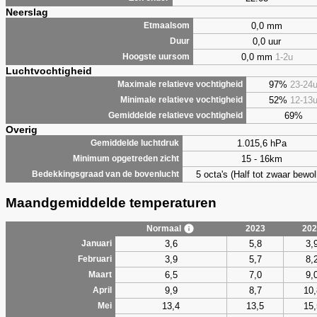
Neerslag
0,0 mm
Etmaalsom
0,0 uur
Duur
0,0 mm
1-2u
Hoogste uursom
Luchtvochtigheid
97%
23-24
Maximale relatieve vochtigheid
52%
12-13
Minimale relatieve vochtigheid
69%
Gemiddelde relatieve vochtigheid
Overig
1.015,6 hPa
Gemiddelde luchtdruk
15 - 16km
Minimum opgetreden zicht
5 octa's (Half tot zwaar bewol
Bedekkingsgraad van de bovenlucht
Maandgemiddelde temperaturen
Normaal
2023
202
3,6
5,8
3,
Januari
3,9
5,7
8,
Februari
6,5
7,0
9,
Maart
9,9
8,7
10,
April
13,4
13,5
15,
Mei