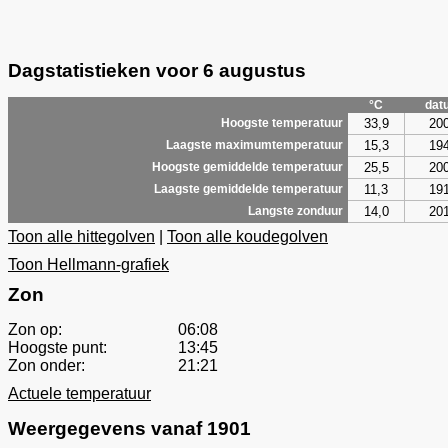
Dagstatistieken voor 6 augustus
°C
dat
33,9
20
Hoogste temperatuur
15,3
19
Laagste maximumtemperatuur
25,5
20
Hoogste gemiddelde temperatuur
11,3
19
Laagste gemiddelde temperatuur
14,0
20
Langste zonduur
Toon alle hittegolven
|
Toon alle koudegolven
Toon Hellmann-grafiek
Zon
Zon op:
06:08
Hoogste punt:
13:45
Zon onder:
21:21
Actuele temperatuur
Weergegevens vanaf 1901