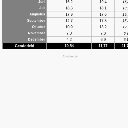
16,2
19,4
Juni
15,
18,3
18,1
Juli
18,
17,9
17,6
Augustus
19,
14,7
17,5
September
15,
10,9
13,2
Oktober
12,
7,0
7,8
November
6,
4,2
6,9
December
6,
Gemiddeld
10,54
11,77
11,
Advertentie