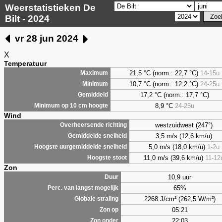
Weerstatistieken De
Bilt - 2024
vr 28 jun 2024
X
Temperatuur
21,5 °C (norm.: 22,7 °C)
14-15u
Maximum
10,7 °C (norm.: 12,2 °C)
24-25u
Minimum
17,2 °C (norm.: 17,7 °C)
Gemiddeld
8,9
°C
24-25u
Minimum op 10 cm hoogte
Wind
westzuidwest (247°)
Overheersende richting
3,5 m/s (12,6 km/u)
Gemiddelde snelheid
5,0 m/s (18,0 km/u)
1-2u
Hoogste uurgemiddelde snelheid
11,0 m/s (39,6 km/u)
11-12
Hoogste stoot
Zon
10,9 uur
Duur
65%
Perc. van langst mogelijk
2268 J/cm² (262,5 W/m²)
Globale straling
05:21
Zon op
22:03
Zon onder