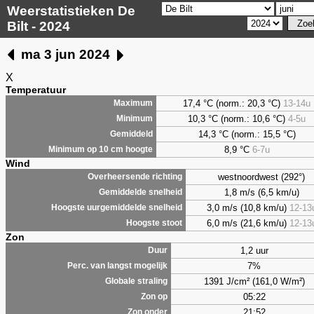
Weerstatistieken De
Bilt - 2024
ma 3 jun 2024
X
Temperatuur
17,4 °C (norm.: 20,3 °C)
13-14u
Maximum
10,3 °C (norm.: 10,6 °C)
4-5u
Minimum
14,3 °C (norm.: 15,5 °C)
Gemiddeld
8,9
°C
6-7u
Minimum op 10 cm hoogte
Wind
westnoordwest (292°)
Overheersende richting
1,8 m/s (6,5 km/u)
Gemiddelde snelheid
3,0 m/s (10,8 km/u)
12-13
Hoogste uurgemiddelde snelheid
6,0 m/s (21,6 km/u)
12-13
Hoogste stoot
Zon
1,2 uur
Duur
7%
Perc. van langst mogelijk
1391 J/cm² (161,0 W/m²)
Globale straling
05:22
Zon op
21:52
Zon onder