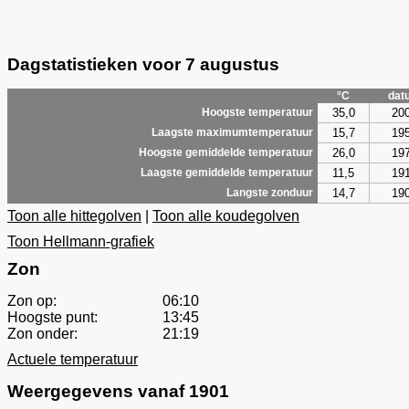
Dagstatistieken voor 7 augustus
°C
dat
35,0
20
Hoogste temperatuur
15,7
19
Laagste maximumtemperatuur
26,0
19
Hoogste gemiddelde temperatuur
11,5
19
Laagste gemiddelde temperatuur
14,7
19
Langste zonduur
Toon alle hittegolven
|
Toon alle koudegolven
Toon Hellmann-grafiek
Zon
Zon op:
06:10
Hoogste punt:
13:45
Zon onder:
21:19
Actuele temperatuur
Weergegevens vanaf 1901