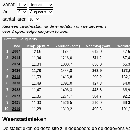
Vanaf
t/m
aantal jaren
Kies een vanaf-datum na de einddatum om de gegevens
over 2 opeenvolgende jaren te zien.
Data t/m 6 augustus
Jaar
Temp. (gem)▼
Zonuren (som)
Neerslag (som)
Warmte
12,06
1172,1
643,0
47,6
1
2007
11,94
1216,0
511,2
87,4
2
2014
11,84
1083,7
656,8
65,3
3
2024
11,78
1444,8
368,9
173,
4
2026
11,53
1415,8
295,2
162,
5
2018
11,49
1391,0
427,3
54,0
6
2020
11,47
1496,3
443,8
66,9
7
2022
11,35
1274,7
564,7
92,2
8
2023
11,30
1526,5
310,0
88,3
9
2025
11,28
1310,2
495,6
101,
10
2019
Weerstatistieken
De statistieken op deze site zijn gebaseerd op de gegevens v