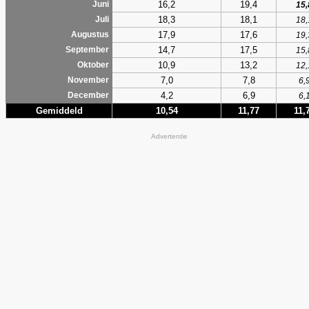
16,2
19,4
Juni
15,
18,3
18,1
Juli
18,
17,9
17,6
Augustus
19,
14,7
17,5
September
15,
10,9
13,2
Oktober
12,
7,0
7,8
November
6,
4,2
6,9
December
6,
Gemiddeld
10,54
11,77
11,
Advertentie