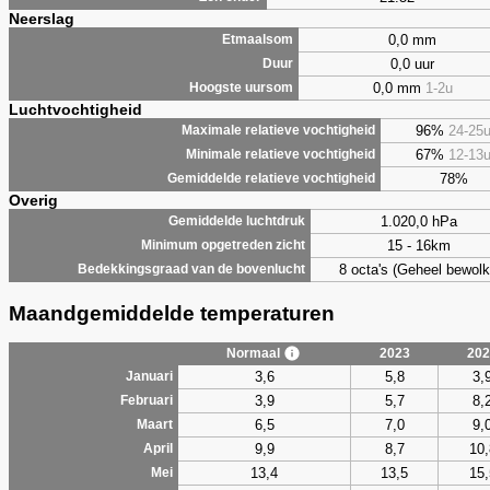
Neerslag
0,0 mm
Etmaalsom
0,0 uur
Duur
0,0 mm
1-2u
Hoogste uursom
Luchtvochtigheid
96%
24-25
Maximale relatieve vochtigheid
67%
12-13
Minimale relatieve vochtigheid
78%
Gemiddelde relatieve vochtigheid
Overig
1.020,0 hPa
Gemiddelde luchtdruk
15 - 16km
Minimum opgetreden zicht
8 octa's (Geheel bewolk
Bedekkingsgraad van de bovenlucht
Maandgemiddelde temperaturen
Normaal
2023
202
3,6
5,8
3,
Januari
3,9
5,7
8,
Februari
6,5
7,0
9,
Maart
9,9
8,7
10,
April
13,4
13,5
15,
Mei