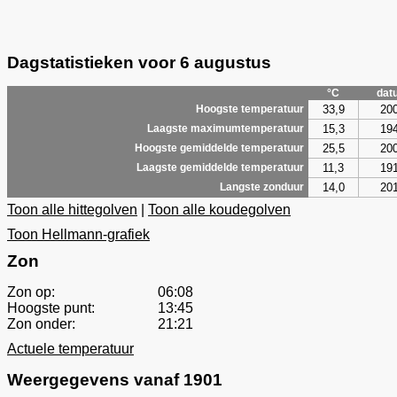
Dagstatistieken voor 6 augustus
°C
dat
33,9
20
Hoogste temperatuur
15,3
19
Laagste maximumtemperatuur
25,5
20
Hoogste gemiddelde temperatuur
11,3
19
Laagste gemiddelde temperatuur
14,0
20
Langste zonduur
Toon alle hittegolven
|
Toon alle koudegolven
Toon Hellmann-grafiek
Zon
Zon op:
06:08
Hoogste punt:
13:45
Zon onder:
21:21
Actuele temperatuur
Weergegevens vanaf 1901