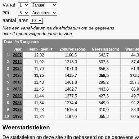
Vanaf
t/m
aantal jaren
Kies een vanaf-datum na de einddatum om de gegevens
over 2 opeenvolgende jaren te zien.
Data t/m 5 augustus
Jaar
Temp. (gem)▼
Zonuren (som)
Neerslag (som)
Warmte
12,02
1166,5
642,7
44,3
1
2007
11,92
1213,0
507,6
87,4
2
2014
11,79
1071,0
656,8
61,9
3
2024
11,75
1435,7
368,5
173,
4
2026
11,48
1401,8
295,2
157,
5
2018
11,45
1482,7
443,8
66,9
6
2022
11,44
1377,5
427,3
49,7
7
2020
11,34
1274,4
549,9
92,2
8
2023
11,28
1515,4
310,0
88,3
9
2025
11,24
1187,0
365,3
60,5
10
1990
Weerstatistieken
De statistieken op deze site zijn gebaseerd op de gegevens v