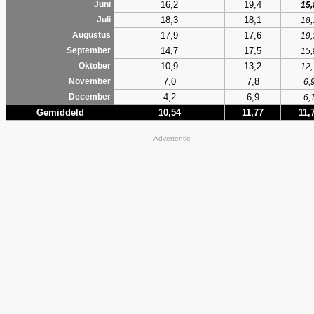
16,2
19,4
Juni
15,
18,3
18,1
Juli
18,
17,9
17,6
Augustus
19,
14,7
17,5
September
15,
10,9
13,2
Oktober
12,
7,0
7,8
November
6,
4,2
6,9
December
6,
Gemiddeld
10,54
11,77
11,
Advertentie