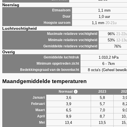
Neerslag
1,1 mm
Etmaalsom
1,0 uur
Duur
1,1 mm
20-21u
Hoogste uursom
Luchtvochtigheid
96%
21-22
Maximale relatieve vochtigheid
53%
12-13
Minimale relatieve vochtigheid
76%
Gemiddelde relatieve vochtigheid
Overig
1.010,2 hPa
Gemiddelde luchtdruk
6 - 7km
Minimum opgetreden zicht
8 octa's (Geheel bewolk
Bedekkingsgraad van de bovenlucht
Maandgemiddelde temperaturen
Normaal
2023
202
3,6
5,8
3,
Januari
3,9
5,7
8,
Februari
6,5
7,0
9,
Maart
9,9
8,7
10,
April
13,4
13,5
15,
Mei