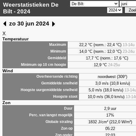
Weerstatistieken De
Bilt - 2024
zo 30 jun 2024
X
Temperatuur
22,2 °C (norm.: 22,4 °C)
13-14u
Maximum
14,0 °C (norm.: 12,0 °C)
23-24u
Minimum
17,7 °C (norm.: 17,6 °C)
Gemiddeld
12,9 °C
24-25u
Minimum op 10 cm hoogte
Wind
noordwest (309°)
Overheersende richting
3,0 m/s (10,8 km/u)
Gemiddelde snelheid
5,0 m/s (18,0 km/u)
13-14
Hoogste uurgemiddelde snelheid
10,0 m/s (36,0 km/u)
13-14
Hoogste stoot
Zon
2,9 uur
Duur
17%
Perc. van langst mogelijk
1832 J/cm² (212,0 W/m²)
Globale straling
05:22
Zon op
22:03
Zon onder