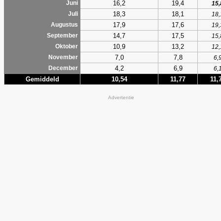
16,2
19,4
Juni
15,
18,3
18,1
Juli
18,
17,9
17,6
Augustus
19,
14,7
17,5
September
15,
10,9
13,2
Oktober
12,
7,0
7,8
November
6,
4,2
6,9
December
6,
Gemiddeld
10,54
11,77
11,
Advertentie