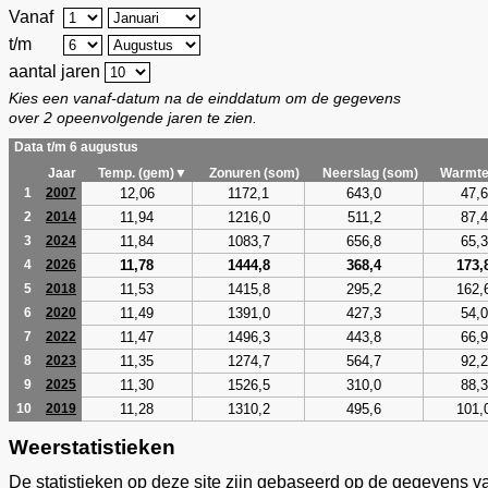
Vanaf
t/m
aantal jaren
Kies een vanaf-datum na de einddatum om de gegevens
over 2 opeenvolgende jaren te zien.
Data t/m 6 augustus
Jaar
Temp. (gem)▼
Zonuren (som)
Neerslag (som)
Warmte
12,06
1172,1
643,0
47,6
1
2007
11,94
1216,0
511,2
87,4
2
2014
11,84
1083,7
656,8
65,3
3
2024
11,78
1444,8
368,4
173,
4
2026
11,53
1415,8
295,2
162,
5
2018
11,49
1391,0
427,3
54,0
6
2020
11,47
1496,3
443,8
66,9
7
2022
11,35
1274,7
564,7
92,2
8
2023
11,30
1526,5
310,0
88,3
9
2025
11,28
1310,2
495,6
101,
10
2019
Weerstatistieken
De statistieken op deze site zijn gebaseerd op de gegevens v