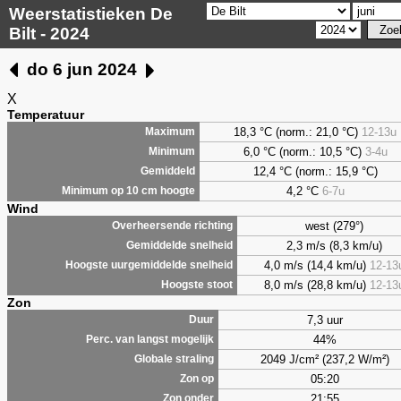
Weerstatistieken De
Bilt - 2024
do 6 jun 2024
X
Temperatuur
18,3 °C (norm.: 21,0 °C)
12-13u
Maximum
6,0
°C (norm.: 10,5 °C)
3-4u
Minimum
12,4 °C (norm.: 15,9 °C)
Gemiddeld
4,2
°C
6-7u
Minimum op 10 cm hoogte
Wind
west (279°)
Overheersende richting
2,3 m/s (8,3 km/u)
Gemiddelde snelheid
4,0 m/s (14,4 km/u)
12-13
Hoogste uurgemiddelde snelheid
8,0 m/s (28,8 km/u)
12-13
Hoogste stoot
Zon
7,3 uur
Duur
44%
Perc. van langst mogelijk
2049 J/cm² (237,2 W/m²)
Globale straling
05:20
Zon op
21:55
Zon onder