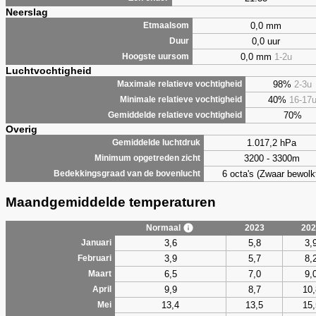
Neerslag
0,0 mm
Etmaalsom
0,0 uur
Duur
0,0 mm
1-2u
Hoogste uursom
Luchtvochtigheid
98%
2-3u
Maximale relatieve vochtigheid
40%
16-17
Minimale relatieve vochtigheid
70%
Gemiddelde relatieve vochtigheid
Overig
1.017,2 hPa
Gemiddelde luchtdruk
3200 - 3300m
Minimum opgetreden zicht
6 octa's (Zwaar bewolk
Bedekkingsgraad van de bovenlucht
Maandgemiddelde temperaturen
Normaal
2023
202
3,6
5,8
3,
Januari
3,9
5,7
8,
Februari
6,5
7,0
9,
Maart
9,9
8,7
10,
April
13,4
13,5
15,
Mei