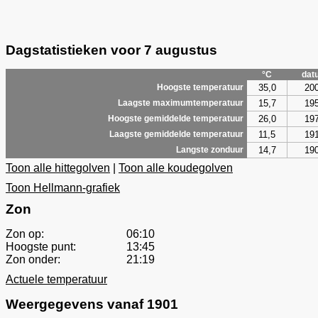
Dagstatistieken voor 7 augustus
°C
dat
35,0
20
Hoogste temperatuur
15,7
19
Laagste maximumtemperatuur
26,0
19
Hoogste gemiddelde temperatuur
11,5
19
Laagste gemiddelde temperatuur
14,7
19
Langste zonduur
Toon alle hittegolven
|
Toon alle koudegolven
Toon Hellmann-grafiek
Zon
Zon op:
06:10
Hoogste punt:
13:45
Zon onder:
21:19
Actuele temperatuur
Weergegevens vanaf 1901