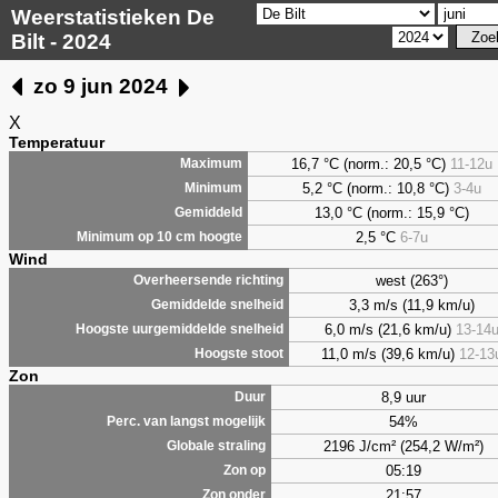
Weerstatistieken De
Bilt - 2024
zo 9 jun 2024
X
Temperatuur
16,7 °C (norm.: 20,5 °C)
11-12u
Maximum
5,2
°C (norm.: 10,8 °C)
3-4u
Minimum
13,0 °C (norm.: 15,9 °C)
Gemiddeld
2,5
°C
6-7u
Minimum op 10 cm hoogte
Wind
west (263°)
Overheersende richting
3,3 m/s (11,9 km/u)
Gemiddelde snelheid
6,0 m/s (21,6 km/u)
13-14
Hoogste uurgemiddelde snelheid
11,0 m/s (39,6 km/u)
12-13
Hoogste stoot
Zon
8,9 uur
Duur
54%
Perc. van langst mogelijk
2196 J/cm² (254,2 W/m²)
Globale straling
05:19
Zon op
21:57
Zon onder