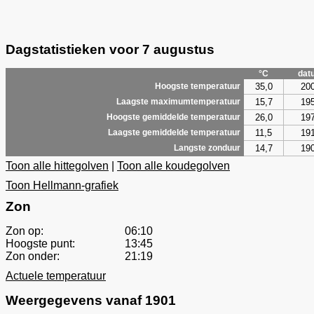
Dagstatistieken voor 7 augustus
°C
dat
35,0
20
Hoogste temperatuur
15,7
19
Laagste maximumtemperatuur
26,0
19
Hoogste gemiddelde temperatuur
11,5
19
Laagste gemiddelde temperatuur
14,7
19
Langste zonduur
Toon alle hittegolven
|
Toon alle koudegolven
Toon Hellmann-grafiek
Zon
Zon op:
06:10
Hoogste punt:
13:45
Zon onder:
21:19
Actuele temperatuur
Weergegevens vanaf 1901