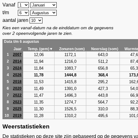
Vanaf
t/m
aantal jaren
Kies een vanaf-datum na de einddatum om de gegevens
over 2 opeenvolgende jaren te zien.
Data t/m 6 augustus
Jaar
Temp. (gem)▼
Zonuren (som)
Neerslag (som)
Warmte
12,06
1172,1
643,0
47,6
1
2007
11,94
1216,0
511,2
87,4
2
2014
11,84
1083,7
656,8
65,3
3
2024
11,78
1444,8
368,4
173,
4
2026
11,53
1415,8
295,2
162,
5
2018
11,49
1391,0
427,3
54,0
6
2020
11,47
1496,3
443,8
66,9
7
2022
11,35
1274,7
564,7
92,2
8
2023
11,30
1526,5
310,0
88,3
9
2025
11,28
1310,2
495,6
101,
10
2019
Weerstatistieken
De statistieken op deze site zijn gebaseerd op de gegevens v