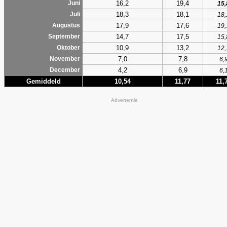
16,2
19,4
Juni
15,
18,3
18,1
Juli
18,
17,9
17,6
Augustus
19,
14,7
17,5
September
15,
10,9
13,2
Oktober
12,
7,0
7,8
November
6,
4,2
6,9
December
6,
Gemiddeld
10,54
11,77
11,
Advertentie