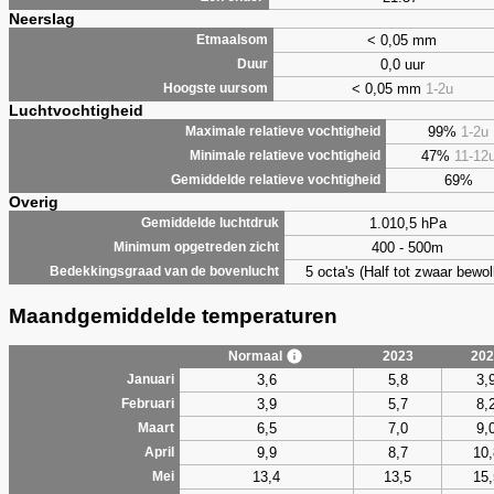
Neerslag
< 0,05 mm
Etmaalsom
0,0 uur
Duur
< 0,05 mm
1-2u
Hoogste uursom
Luchtvochtigheid
99%
1-2u
Maximale relatieve vochtigheid
47%
11-12
Minimale relatieve vochtigheid
69%
Gemiddelde relatieve vochtigheid
Overig
1.010,5 hPa
Gemiddelde luchtdruk
400 - 500m
Minimum opgetreden zicht
5 octa's (Half tot zwaar bewol
Bedekkingsgraad van de bovenlucht
Maandgemiddelde temperaturen
Normaal
2023
202
3,6
5,8
3,
Januari
3,9
5,7
8,
Februari
6,5
7,0
9,
Maart
9,9
8,7
10,
April
13,4
13,5
15,
Mei