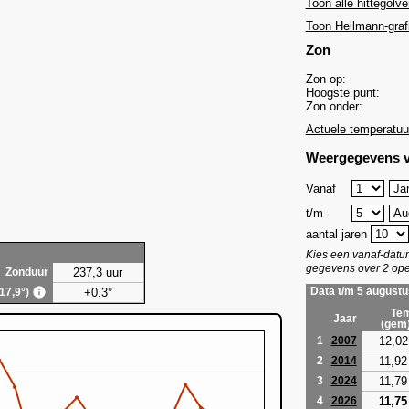
Toon alle hittegolve
Toon Hellmann-graf
Zon
Zon op:
Hoogste punt:
Zon onder:
Actuele temperatuu
Weergegevens v
Vanaf
t/m
aantal jaren
Kies een vanaf-dat
gegevens over 2 ope
237,3 uur
Zonduur
+0.3°
Data t/m 5 augustu
(17,9°)
Tem
Jaar
(gem
12,02
1
2007
11,92
2
2014
11,79
3
2024
11,75
4
2026