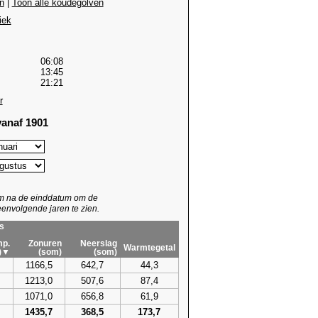
n
|
Toon alle koudegolven
iek
06:08
13:45
21:21
r
anaf 1901
um na de einddatum om de
envolgende jaren te zien.
s
p.
Zonuren
Neerslag
Warmtegetal
)▼
(som)
(som)
1166,5
642,7
44,3
1213,0
507,6
87,4
1071,0
656,8
61,9
1435,7
368,5
173,7