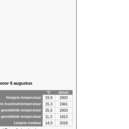
54)
25,7 (1947)
63)
24,1 (1947)
68)
24,1 (2012)
24)
25,5 (2012)
20)
24,8 (1932)
20)
23,9 (2020)
93)
23,7 (1918)
40)
24,5 (1944)
07)
23,8 (1997)
66)
24,3 (2016)
69)
23,4 (2019)
98)
24,0 (2019)
63)
24,4 (1930)
 voor 6 augustus
63)
23,7 (1930)
56)
22,3 (1961)
°C
datum
34)
22,5 (2005)
33,9
2003
Hoogste temperatuur
9,8
27,0
15,3
1941
te maximumtemperatuur
25,5
2003
 gemiddelde temperatuur
11,3
1913
 gemiddelde temperatuur
14,0
2018
Langste zonduur