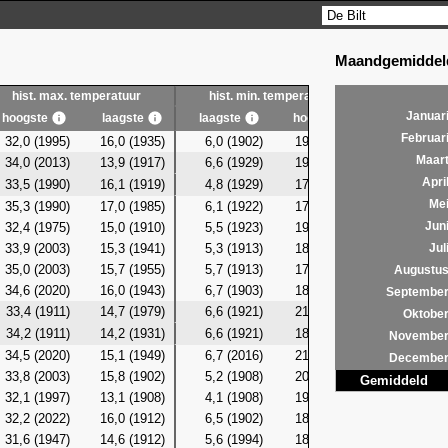
Maandgemiddeld
hist. max. temperatuur
hist. min. temperatuur
hist. g
Januar
hoogste
laagste
laagste
hoogste
laagste
Februar
32,0 (1995)
16,0 (1935)
6,0 (1902)
19,4 (2013)
12,6 (19
Maar
34,0 (2013)
13,9 (1917)
6,6 (1929)
19,6 (2013)
12,2 (19
Apri
33,5 (1990)
16,1 (1919)
4,8 (1929)
17,7 (1982)
12,6 (19
Me
35,3 (1990)
17,0 (1985)
6,1 (1922)
17,9
(2026)
12,7 (19
32,4 (1975)
15,0 (1910)
5,5 (1923)
19,8 (1975)
12,1 (19
Jun
33,9 (2003)
15,3 (1941)
5,3 (1913)
18,5 (1938)
11,3 (19
Jul
35,0 (2003)
15,7 (1955)
5,7 (1913)
17,8 (1981)
11,5 (19
Augustu
34,6 (2020)
16,0 (1943)
6,7 (1903)
18,9 (1975)
12,6 (19
Septembe
33,4 (1911)
14,7 (1979)
6,6 (1921)
21,5 (2020)
13,1 (19
Oktobe
34,2 (1911)
14,2 (1931)
6,6 (1921)
18,8 (2020)
11,7 (19
Novembe
34,5 (2020)
15,1 (1949)
6,7 (2016)
21,3 (2020)
11,3 (19
Decembe
33,8 (2003)
15,8 (1902)
5,2 (1908)
20,4 (2020)
10,9 (19
Gemiddeld
32,1 (1997)
13,1 (1908)
4,1 (1908)
19,4 (2024)
9,8 (19
32,2 (2022)
16,0 (1912)
6,5 (1902)
18,4 (2020)
11,3 (19
31,6 (1947)
14,6 (1912)
5,6 (1994)
18,6 (2020)
12,0 (19