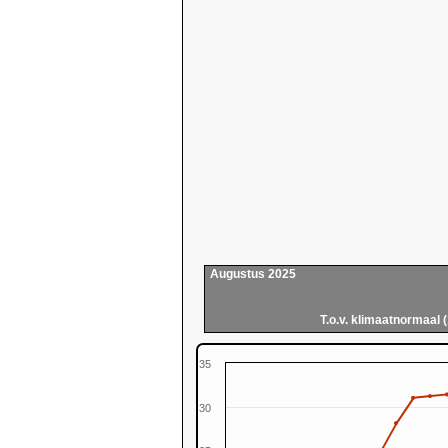
Augustus 2025
T.o.v. klimaatnormaal 
35
30