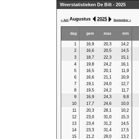
Weerstatistieken De Bilt - 2025
Augustus
2025
« Juli
September »
dag
gem
max
min
1
16,9
20,3
14,2
2
16,6
20,5
14,5
3
18,7
22,3
15,1
4
19,8
24,2
16,1
5
16,5
20,1
11,9
6
16,6
21,1
10,9
7
19,1
24,0
12,7
8
19,5
24,2
11,7
9
16,9
24,3
9,8
10
17,7
24,6
10,0
11
20,3
28,1
10,2
12
23,0
31,0
15,3
13
23,4
31,2
14,5
14
23,3
31,4
17,5
15
21,2
28,0
13,2