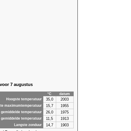
 voor 7 augustus
°C
datum
35,0
2003
Hoogste temperatuur
15,7
1955
te maximumtemperatuur
26,0
1975
 gemiddelde temperatuur
11,5
1913
 gemiddelde temperatuur
14,7
1903
Langste zonduur