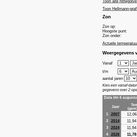
Toon alle hittegolve
Toon Hellmann-graf
Zon
Zon op:
Hoogste punt:
Zon onder:
Actuele temperatuu
Weergegevens v
Vanaf
t/m
aantal jaren
Kies een vanaf-dat
gegevens over 2 ope
Data t/m 6 augustu
Tem
Jaar
(gem
12,06
1
2007
11,94
2
2014
11,84
3
2024
11,78
4
2026