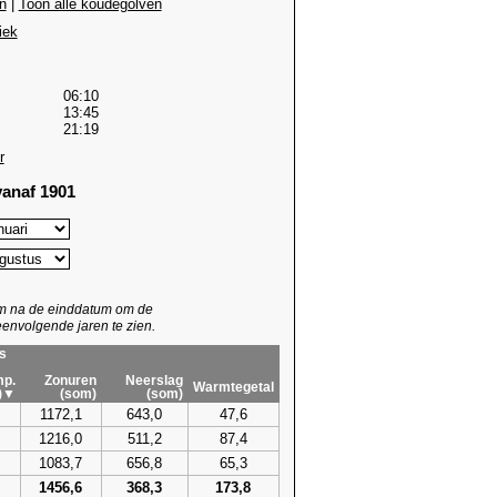
n
|
Toon alle koudegolven
iek
06:10
13:45
21:19
r
anaf 1901
um na de einddatum om de
envolgende jaren te zien.
s
p.
Zonuren
Neerslag
Warmtegetal
)▼
(som)
(som)
1172,1
643,0
47,6
1216,0
511,2
87,4
1083,7
656,8
65,3
1456,6
368,3
173,8