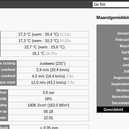
Maandgemiddeld
Januar
27,3 °C (norm.: 20,4 °C)
11-12u
Februar
17,3 °C (norm.: 10,3 °C)
24-25u
Maar
22,7 °C (norm.: 15,6 °C)
Apri
16,1 °C
24-25u
Me
zuidwest (231°)
 richting
Jun
2,9 m/s (10,4 km/u)
 snelheid
Jul
4,0 m/s (14,4 km/u)
3-4u
 snelheid
Augustu
12,0 m/s (43,2 km/u)
3-4u
ste stoot
Septembe
Oktobe
3,0 uur
Duur
Novembe
18%
lijk
Decembe
1408 J/cm² (163,0 W/m²)
aling
Gemiddeld
05:18
n op
22:01
nder
< 0,05 mm
lsom