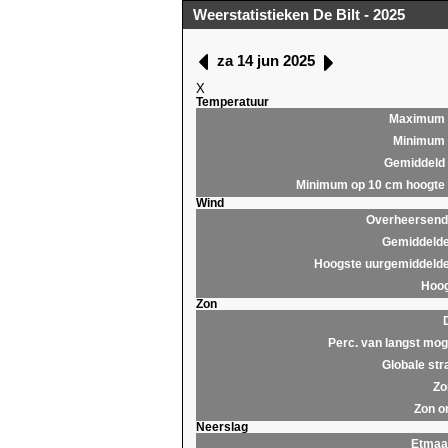
Weerstatistieken De Bilt - 2025
za 14 jun 2025
X
Temperatuur
Maximum
Minimum
Gemiddeld
Minimum op 10 cm hoogte
Wind
Overheersende
Gemiddelde
Hoogste uurgemiddelde
Hoog
Zon
Perc. van langst moge
Globale str
Zo
Zon o
Neerslag
Etmaa