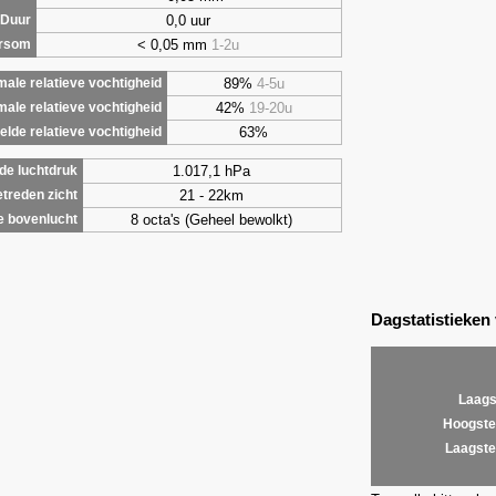
0,0 uur
Duur
< 0,05 mm
1-2u
ursom
89%
4-5u
ale relatieve vochtigheid
42%
19-20u
male relatieve vochtigheid
63%
lde relatieve vochtigheid
1.017,1 hPa
de luchtdruk
21 - 22km
treden zicht
8 octa's (Geheel bewolkt)
e bovenlucht
Dagstatistieken
Laags
Hoogste
Laagste