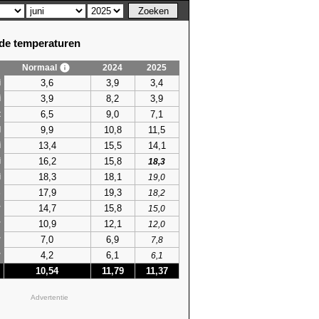
e temperaturen
Normaal
2024
2025
3,6
3,9
3,4
i
3,9
8,2
3,9
i
6,5
9,0
7,1
t
9,9
10,8
11,5
l
13,4
15,5
14,1
i
16,2
15,8
i
18,3
18,3
18,1
i
19,0
17,9
19,3
s
18,2
14,7
15,8
r
15,0
10,9
12,1
r
12,0
7,0
6,9
r
7,8
4,2
6,1
r
6,1
10,54
11,79
11,37
Advertentie