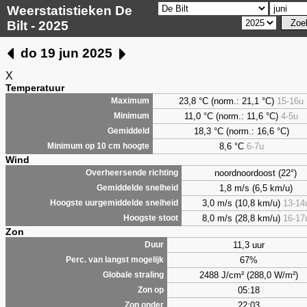
Weerstatistieken De
Bilt - 2025
do 19 jun 2025
X
Temperatuur
23,8 °C (norm.: 21,1 °C)
15-16u
Maximum
11,0 °C (norm.: 11,6 °C)
4-5u
Minimum
18,3 °C (norm.: 16,6 °C)
Gemiddeld
8,6
°C
6-7u
Minimum op 10 cm hoogte
Wind
noordnoordoost (22°)
Overheersende richting
1,8 m/s (6,5 km/u)
Gemiddelde snelheid
3,0 m/s (10,8 km/u)
13-14
Hoogste uurgemiddelde snelheid
8,0 m/s (28,8 km/u)
16-17
Hoogste stoot
Zon
11,3 uur
Duur
67%
Perc. van langst mogelijk
2488 J/cm² (288,0 W/m²)
Globale straling
05:18
Zon op
22:03
Zon onder