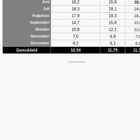
16,2
15,8
Juni
18,
18,3
18,1
Juli
19,
17,9
19,3
Augustus
18,
14,7
15,8
September
15,
10,9
12,1
Oktober
12,
7,0
6,9
November
7,
4,2
6,1
December
6,
Gemiddeld
10,54
11,79
11,
Advertentie