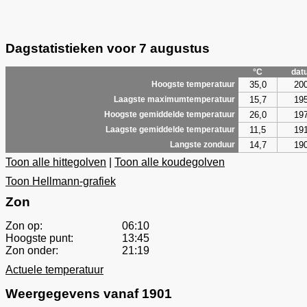
Dagstatistieken voor 7 augustus
°C
dat
35,0
20
Hoogste temperatuur
15,7
19
Laagste maximumtemperatuur
26,0
19
Hoogste gemiddelde temperatuur
11,5
19
Laagste gemiddelde temperatuur
14,7
19
Langste zonduur
Toon alle hittegolven
|
Toon alle koudegolven
Toon Hellmann-grafiek
Zon
Zon op:
06:10
Hoogste punt:
13:45
Zon onder:
21:19
Actuele temperatuur
Weergegevens vanaf 1901