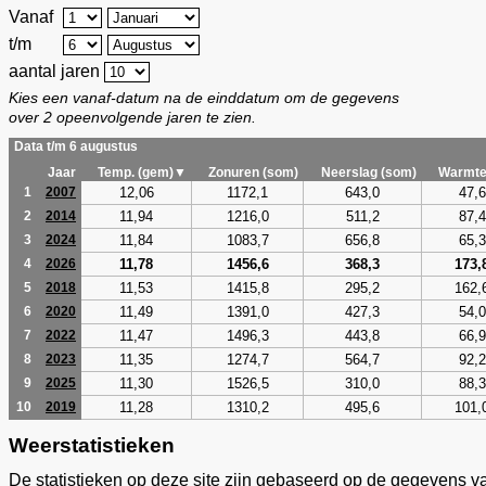
Vanaf
t/m
aantal jaren
Kies een vanaf-datum na de einddatum om de gegevens
over 2 opeenvolgende jaren te zien.
Data t/m 6 augustus
Jaar
Temp. (gem)▼
Zonuren (som)
Neerslag (som)
Warmte
12,06
1172,1
643,0
47,6
1
2007
11,94
1216,0
511,2
87,4
2
2014
11,84
1083,7
656,8
65,3
3
2024
11,78
1456,6
368,3
173,
4
2026
11,53
1415,8
295,2
162,
5
2018
11,49
1391,0
427,3
54,0
6
2020
11,47
1496,3
443,8
66,9
7
2022
11,35
1274,7
564,7
92,2
8
2023
11,30
1526,5
310,0
88,3
9
2025
11,28
1310,2
495,6
101,
10
2019
Weerstatistieken
De statistieken op deze site zijn gebaseerd op de gegevens v