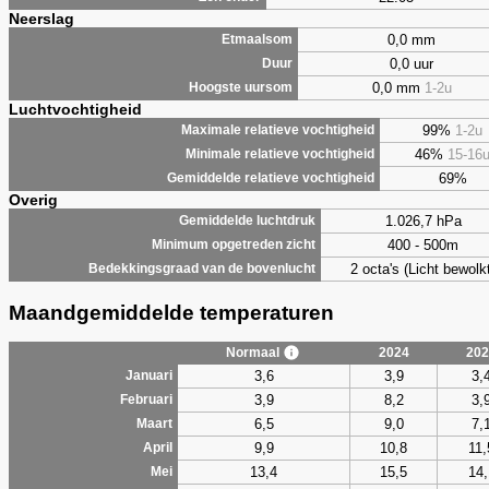
Neerslag
0,0 mm
Etmaalsom
0,0 uur
Duur
0,0 mm
1-2u
Hoogste uursom
Luchtvochtigheid
99%
1-2u
Maximale relatieve vochtigheid
46%
15-16
Minimale relatieve vochtigheid
69%
Gemiddelde relatieve vochtigheid
Overig
1.026,7 hPa
Gemiddelde luchtdruk
400 - 500m
Minimum opgetreden zicht
2 octa's (Licht bewolk
Bedekkingsgraad van de bovenlucht
Maandgemiddelde temperaturen
Normaal
2024
202
3,6
3,9
3,
Januari
3,9
8,2
3,
Februari
6,5
9,0
7,
Maart
9,9
10,8
11,
April
13,4
15,5
14,
Mei