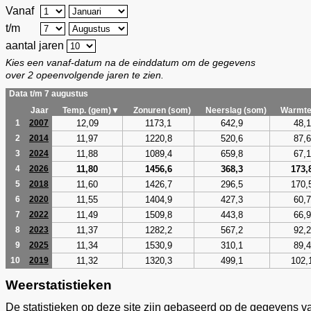
Vanaf
t/m
aantal jaren
Kies een vanaf-datum na de einddatum om de gegevens
over 2 opeenvolgende jaren te zien.
Data t/m 7 augustus
Jaar
Temp. (gem)▼
Zonuren (som)
Neerslag (som)
Warmte
12,09
1173,1
642,9
48,1
1
2007
11,97
1220,8
520,6
87,6
2
2014
11,88
1089,4
659,8
67,1
3
2024
11,80
1456,6
368,3
173,
4
2026
11,60
1426,7
296,5
170,
5
2018
11,55
1404,9
427,3
60,7
6
2020
11,49
1509,8
443,8
66,9
7
2022
11,37
1282,2
567,2
92,2
8
2023
11,34
1530,9
310,1
89,4
9
2025
11,32
1320,3
499,1
102,
10
2019
Weerstatistieken
De statistieken op deze site zijn gebaseerd op de gegevens v