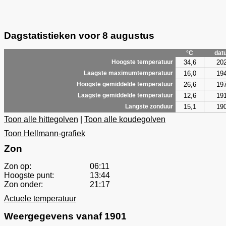
Dagstatistieken voor 8 augustus
°C
dat
34,6
20
Hoogste temperatuur
16,0
19
Laagste maximumtemperatuur
26,6
19
Hoogste gemiddelde temperatuur
12,6
19
Laagste gemiddelde temperatuur
15,1
19
Langste zonduur
Toon alle hittegolven
|
Toon alle koudegolven
Toon Hellmann-grafiek
Zon
Zon op:
06:11
Hoogste punt:
13:44
Zon onder:
21:17
Actuele temperatuur
Weergegevens vanaf 1901