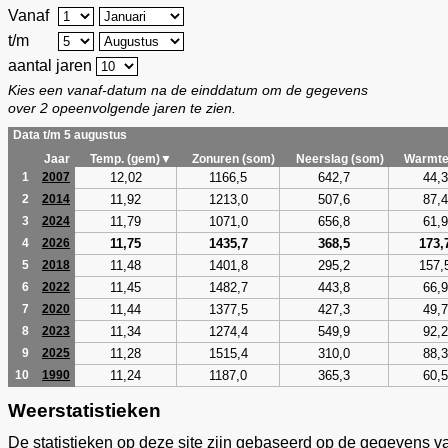
Vanaf
t/m
aantal jaren
Kies een vanaf-datum na de einddatum om de gegevens
over 2 opeenvolgende jaren te zien.
Data t/m 5 augustus
Jaar
Temp. (gem)▼
Zonuren (som)
Neerslag (som)
Warmte
12,02
1166,5
642,7
44,3
1
2007
11,92
1213,0
507,6
87,4
2
2014
11,79
1071,0
656,8
61,9
3
2024
11,75
1435,7
368,5
173,
4
2026
11,48
1401,8
295,2
157,
5
2018
11,45
1482,7
443,8
66,9
6
2022
11,44
1377,5
427,3
49,7
7
2020
11,34
1274,4
549,9
92,2
8
2023
11,28
1515,4
310,0
88,3
9
2025
11,24
1187,0
365,3
60,5
10
1990
Weerstatistieken
De statistieken op deze site zijn gebaseerd op de gegevens v