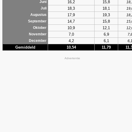
16,2
15,8
Juni
18,
18,3
18,1
Juli
19,
17,9
19,3
Augustus
18,
14,7
15,8
September
15,
10,9
12,1
Oktober
12,
7,0
6,9
November
7,
4,2
6,1
December
6,
Gemiddeld
10,54
11,79
11,
Advertentie