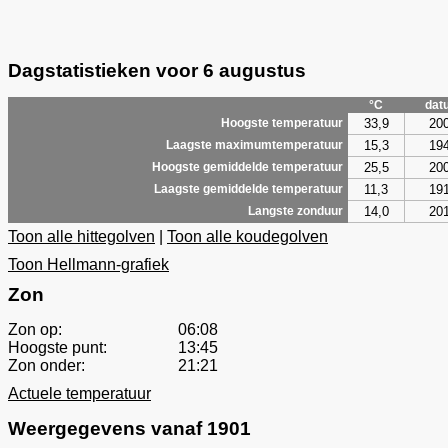
Dagstatistieken voor 6 augustus
°C
dat
33,9
20
Hoogste temperatuur
15,3
19
Laagste maximumtemperatuur
25,5
20
Hoogste gemiddelde temperatuur
11,3
19
Laagste gemiddelde temperatuur
14,0
20
Langste zonduur
Toon alle hittegolven
|
Toon alle koudegolven
Toon Hellmann-grafiek
Zon
Zon op:
06:08
Hoogste punt:
13:45
Zon onder:
21:21
Actuele temperatuur
Weergegevens vanaf 1901