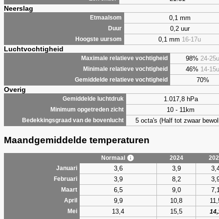
Neerslag
0,1 mm
Etmaalsom
0,2 uur
Duur
0,1 mm
16-17u
Hoogste uursom
Luchtvochtigheid
98%
24-25
Maximale relatieve vochtigheid
46%
14-15
Minimale relatieve vochtigheid
70%
Gemiddelde relatieve vochtigheid
Overig
1.017,8 hPa
Gemiddelde luchtdruk
10 - 11km
Minimum opgetreden zicht
5 octa's (Half tot zwaar bewol
Bedekkingsgraad van de bovenlucht
Maandgemiddelde temperaturen
Normaal
2024
202
3,6
3,9
3,
Januari
3,9
8,2
3,
Februari
6,5
9,0
7,
Maart
9,9
10,8
11,
April
13,4
15,5
Mei
14,