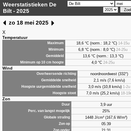
Weerstatistieken De
Bilt - 2025
zo 18 mei 2025
X
Temperatuur
18,6 °C (norm.: 18,2 °C)
14-15u
Maximum
6,8
°C (norm.: 8,0 °C)
24-25u
Minimum
13,6 °C (norm.: 13,3 °C)
Gemiddeld
4,0
°C
24-25u
Minimum op 10 cm hoogte
Wind
noordnoordwest (332°)
Overheersende richting
2,1 m/s (7,6 km/u)
Gemiddelde snelheid
3,0 m/s (10,8 km/u)
1-2u
Hoogste uurgemiddelde snelheid
7,0 m/s (25,2 km/u)
18-19
Hoogste stoot
Zon
3,9 uur
Duur
25%
Perc. van langst mogelijk
1448 J/cm² (167,6 W/m²)
Globale straling
05:39
Zon op
21:31
Zon onder