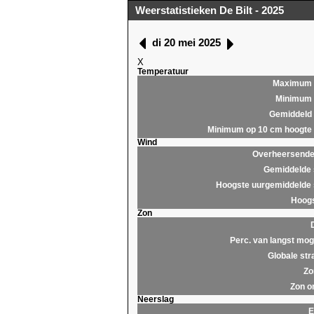
Weerstatistieken De Bilt - 2025
di 20 mei 2025
X
Temperatuur
Maximum
Minimum
Gemiddeld
Minimum op 10 cm hoogte
Wind
Overheersende 
Gemiddelde 
Hoogste uurgemiddelde 
Hoogs
Zon
Perc. van langst moge
Globale str
Zo
Zon o
Neerslag
E