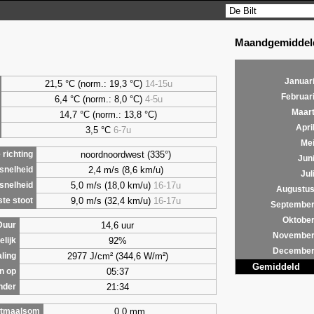
Maandgemiddeld
Januar
21,5 °C (norm.: 19,3 °C)
14-15u
Februar
6,4
°C (norm.: 8,0 °C)
4-5u
Maar
14,7 °C (norm.: 13,8 °C)
Apri
3,5
°C
6-7u
Me
noordnoordwest (335°)
richting
Jun
2,4 m/s (8,6 km/u)
snelheid
Jul
5,0 m/s (18,0 km/u)
16-17u
snelheid
Augustu
9,0 m/s (32,4 km/u)
16-17u
te stoot
Septembe
Oktobe
14,6 uur
Duur
Novembe
92%
lijk
Decembe
2977 J/cm² (344,6 W/m²)
aling
Gemiddeld
05:37
n op
21:34
nder
0,0 mm
tmaalsom