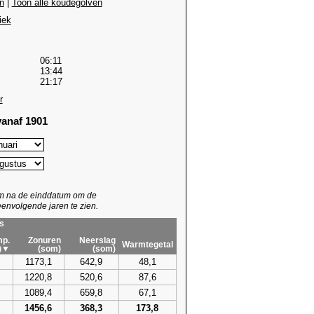
n
|
Toon alle koudegolven
iek
06:11
13:44
21:17
r
anaf 1901
um na de einddatum om de
envolgende jaren te zien.
s
p.
Zonuren
Neerslag
Warmtegetal
)▼
(som)
(som)
1173,1
642,9
48,1
1220,8
520,6
87,6
1089,4
659,8
67,1
1456,6
368,3
173,8