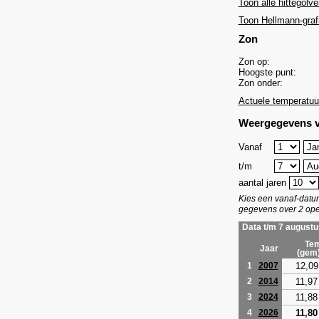
Toon alle hittegolve
Toon Hellmann-graf
Zon
Zon op:
Hoogste punt:
Zon onder:
Actuele temperatuu
Weergegevens v
Vanaf
t/m
aantal jaren
Kies een vanaf-dat
gegevens over 2 ope
Data t/m 7 augustu
Tem
Jaar
(gem
12,09
1
2007
11,97
2
2014
11,88
3
2024
11,80
4
2026