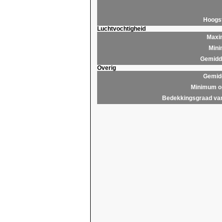
Hoogs
Luchtvochtigheid
Maxim
Mini
Gemidde
Overig
Gemidd
Minimum op
Bedekkingsgraad van