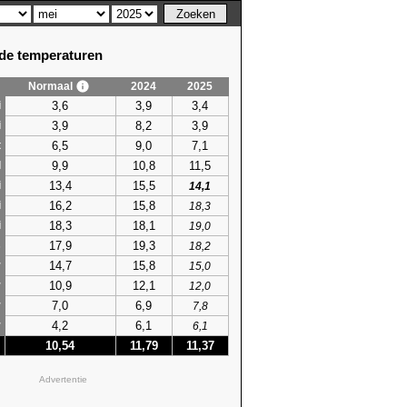
e temperaturen
Normaal
2024
2025
3,6
3,9
3,4
i
3,9
8,2
3,9
i
6,5
9,0
7,1
t
9,9
10,8
11,5
l
13,4
15,5
i
14,1
16,2
15,8
i
18,3
18,3
18,1
i
19,0
17,9
19,3
s
18,2
14,7
15,8
r
15,0
10,9
12,1
r
12,0
7,0
6,9
r
7,8
4,2
6,1
r
6,1
10,54
11,79
11,37
Advertentie