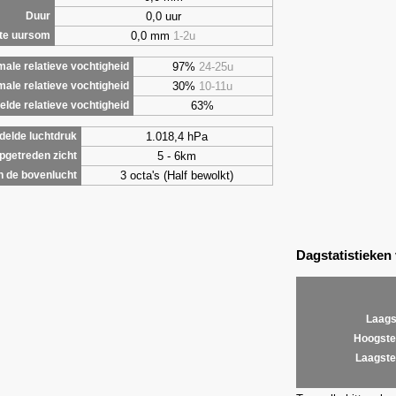
0,0 uur
Duur
0,0 mm
1-2u
te uursom
97%
24-25u
ale relatieve vochtigheid
30%
10-11u
male relatieve vochtigheid
63%
lde relatieve vochtigheid
1.018,4 hPa
elde luchtdruk
5 - 6km
getreden zicht
3 octa's (Half bewolkt)
 de bovenlucht
Dagstatistieken
Laags
Hoogste
Laagste