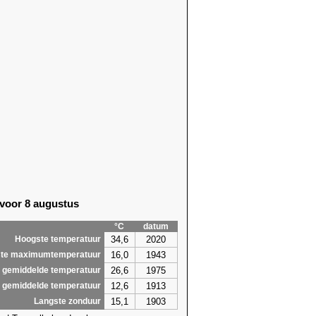
 voor 8 augustus
°C
datum
34,6
2020
Hoogste temperatuur
16,0
1943
te maximumtemperatuur
26,6
1975
 gemiddelde temperatuur
12,6
1913
 gemiddelde temperatuur
15,1
1903
Langste zonduur