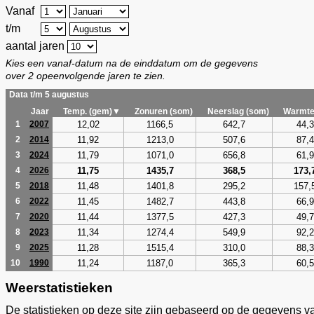
Vanaf
t/m
aantal jaren
Kies een vanaf-datum na de einddatum om de gegevens
over 2 opeenvolgende jaren te zien.
Data t/m 5 augustus
Jaar
Temp. (gem)▼
Zonuren (som)
Neerslag (som)
Warmte
12,02
1166,5
642,7
44,3
1
2007
11,92
1213,0
507,6
87,4
2
2014
11,79
1071,0
656,8
61,9
3
2024
11,75
1435,7
368,5
173,
4
2026
11,48
1401,8
295,2
157,
5
2018
11,45
1482,7
443,8
66,9
6
2022
11,44
1377,5
427,3
49,7
7
2020
11,34
1274,4
549,9
92,2
8
2023
11,28
1515,4
310,0
88,3
9
2025
11,24
1187,0
365,3
60,5
10
1990
Weerstatistieken
De statistieken op deze site zijn gebaseerd op de gegevens v