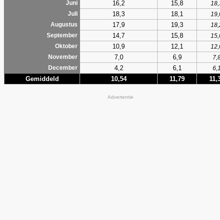
16,2
15,8
Juni
18,
18,3
18,1
Juli
19,
17,9
19,3
Augustus
18,
14,7
15,8
September
15,
10,9
12,1
Oktober
12,
7,0
6,9
November
7,
4,2
6,1
December
6,
Gemiddeld
10,54
11,79
11,
Advertentie