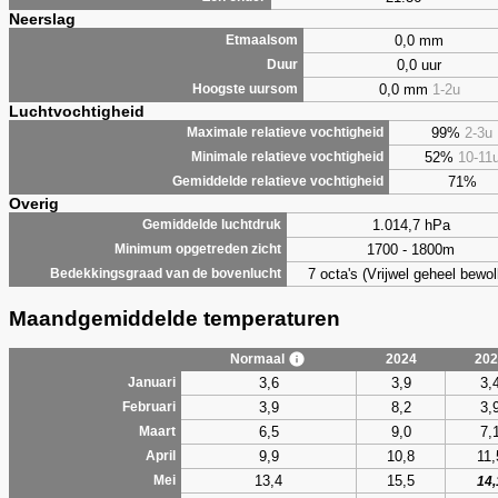
Neerslag
0,0 mm
Etmaalsom
0,0 uur
Duur
0,0 mm
1-2u
Hoogste uursom
Luchtvochtigheid
99%
2-3u
Maximale relatieve vochtigheid
52%
10-11
Minimale relatieve vochtigheid
71%
Gemiddelde relatieve vochtigheid
Overig
1.014,7 hPa
Gemiddelde luchtdruk
1700 - 1800m
Minimum opgetreden zicht
7 octa's (Vrijwel geheel bewol
Bedekkingsgraad van de bovenlucht
Maandgemiddelde temperaturen
Normaal
2024
202
3,6
3,9
3,
Januari
3,9
8,2
3,
Februari
6,5
9,0
7,
Maart
9,9
10,8
11,
April
13,4
15,5
Mei
14,