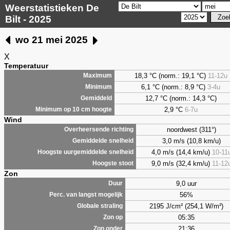
Weerstatistieken De
Bilt - 2025
wo 21 mei 2025
X
Temperatuur
18,3 °C (norm.: 19,1 °C)
11-12u
Maximum
6,1
°C (norm.: 8,9 °C)
3-4u
Minimum
12,7 °C (norm.: 14,3 °C)
Gemiddeld
2,9
°C
6-7u
Minimum op 10 cm hoogte
Wind
noordwest (311°)
Overheersende richting
3,0 m/s (10,8 km/u)
Gemiddelde snelheid
4,0 m/s (14,4 km/u)
10-11
Hoogste uurgemiddelde snelheid
9,0 m/s (32,4 km/u)
11-12
Hoogste stoot
Zon
9,0 uur
Duur
56%
Perc. van langst mogelijk
2195 J/cm² (254,1 W/m²)
Globale straling
05:35
Zon op
21:36
Zon onder