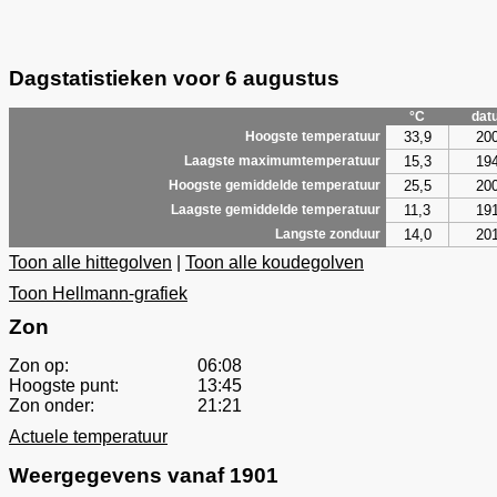
Dagstatistieken voor 6 augustus
°C
dat
33,9
20
Hoogste temperatuur
15,3
19
Laagste maximumtemperatuur
25,5
20
Hoogste gemiddelde temperatuur
11,3
19
Laagste gemiddelde temperatuur
14,0
20
Langste zonduur
Toon alle hittegolven
|
Toon alle koudegolven
Toon Hellmann-grafiek
Zon
Zon op:
06:08
Hoogste punt:
13:45
Zon onder:
21:21
Actuele temperatuur
Weergegevens vanaf 1901